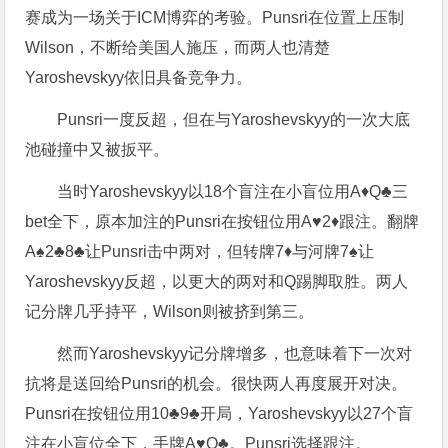
赛成为一场关于ICM博弈的考验。Punsri在位置上压制
Wilson，不断给美国人施压，而两人也清楚
Yaroshevskyy依旧具备竞争力。
Punsri一度反超，但在与Yaroshevskyy的一次大底
池碰撞中又被扳平。
当时Yaroshevskyy以18个盲注在小盲位用A♦Q♣三
bet全下，原本加注的Punsri在按钮位用A♥2♦跟注。翻牌
A♠2♣8♣让Punsri击中两对，但转牌7♦与河牌7♠让
Yaroshevskyy反超，以更大的两对和Q踢脚取胜。两人
记分牌几乎持平，Wilson则被挤到第三。
然而Yaroshevskyy记分牌增多，也意味着下一次对
抗将是送回给Punsri的机会。很快两人再度展开对决。
Punsri在按钮位用10♣9♣开局，Yaroshevskyy以27个盲
注在小盲位全下，手牌A♥Q♣。Punsri选择跟注。