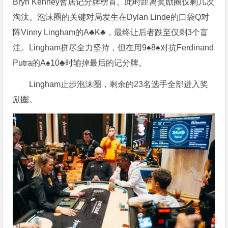
Bryn Kenney暂居记分牌榜首。此时距离奖励圈仅剩几次
淘汰。泡沫圈的关键对局发生在Dylan Linde的口袋Q对
阵Vinny Lingham的A♣K♣，最终让后者跌至仅剩3个盲
注。Lingham拼尽全力坚持，但在用9♠8♠对抗Ferdinand
Putra的A♠10♣时输掉最后的记分牌。
Lingham止步泡沫圈，剩余的23名选手全部进入奖
励圈。