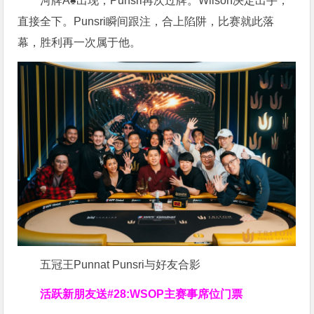
河牌A♠出现，Punsri再次过牌。Wilson决定出手，
直接全下。Punsri瞬间跟注，合上陷阱，比赛就此落
幕，胜利再一次属于他。
五冠王Punnat Punsri与好友合影
活跃新朋友送#28:WSOP主赛事席位门票