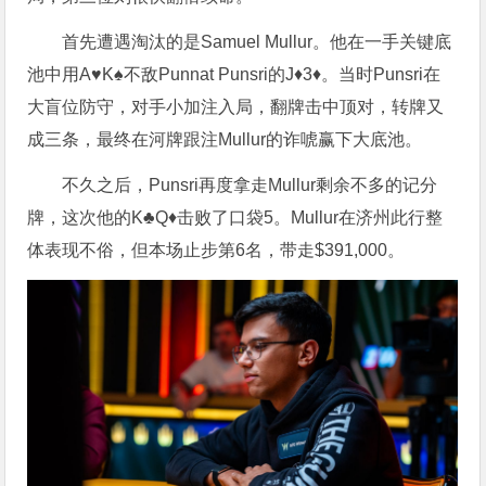
首先遭遇淘汰的是Samuel Mullur。他在一手关键底
池中用A♥K♠不敌Punnat Punsri的J♦3♦。当时Punsri在
大盲位防守，对手小加注入局，翻牌击中顶对，转牌又
成三条，最终在河牌跟注Mullur的诈唬赢下大底池。
不久之后，Punsri再度拿走Mullur剩余不多的记分
牌，这次他的K♣Q♦击败了口袋5。Mullur在济州此行整
体表现不俗，但本场止步第6名，带走$391,000。