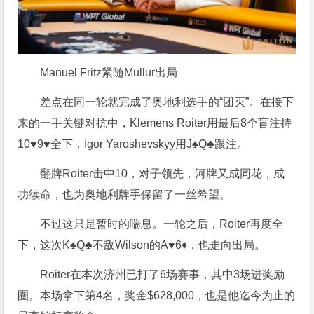
Manuel Fritz紧随Mullur出局
差点在同一轮就完成了奥地利选手的“团灭”。在接下
来的一手关键对抗中，Klemens Roiter用最后8个盲注持
10♥9♥全下，Igor Yaroshevskyy用J♠Q♣跟注。
翻牌Roiter击中10，对子领先，河牌又成同花，成
功续命，也为奥地利牌手保留了一丝希望。
不过这只是暂时的喘息。一轮之后，Roiter再度全
下，这次K♠Q♣不敌Wilson的A♥6♦，也走向出局。
Roiter在本次济州已打了6场赛事，其中3场进奖励
圈。本场拿下第4名，奖金$628,000，也是他迄今为止的