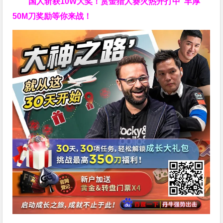
国人斩获
10W
大奖！
赏金猎人赛火热开打中 丰厚
50M刀奖励等你来战！