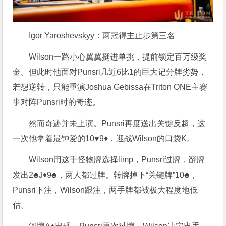
Igor Yaroshevskyy：两冠得主止步第三名
Wilson一路小心翼翼挺进单挑，提前锁定百万级奖
金。但此时他面对Punsri几近6比1的巨大记分牌劣势，
若想逆转，只能重演Joshua Gebissa在Triton ONE主赛
事对阵Punsri时的奇迹。
然而奇迹并未上演。Punsri再度送出关键反超，这
一次他拿着最钟爱的10♥9♦，迎战Wilson的口袋K。
Wilson用这手怪物牌选择limp，Punsri过牌，翻牌
发出2♣J♦9♣，两人都过牌。转牌掉下“关键牌”10♣，
Punsri下注，Wilson跟注，两手牌都被极大程度地低
估。