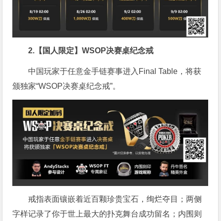
2.【国人限定】WSOP决赛桌纪念戒
中国玩家于任意金手链赛事进入Final Table，将获
颁独家“WSOP决赛桌纪念戒”。
戒指表面镶嵌着近百颗珍贵宝石，绚烂夺目；两侧
字样记录了你于世上最大的扑克舞台成功留名；内围则