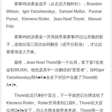
赛事#6决赛桌选手（从左后方顺时针）：Brandon
Wilson、Igor Yaroshevskyy、Samuel Mullur、Punnat
Punsri、Klemens Roiter、Jean-Noel Thorel、Manuel
Fritz
赛事#6的决赛桌一开局就带着赛事#5过山车般的影
子，连续出现三四次短码翻倍（或平分彩池），才让比
赛逐渐进入节奏。
最终，Jean-Noel Thorel第一个出局，拿下第7名奖
金$289,000。他也是其中一次翻倍的“受害者”，当时Igor
Yaroshevskyy用A♣K♣在全下对抗中击败了Thorel的
A♥J♥。
Thorel此后只剩6个盲注，下一手就把记分牌送给了
Klemens Roiter。Roiter开局拿到口袋K，Thorel在大盲
位用Q♠9♠全下，但公共牌未能带来奇迹。Thorel再一次