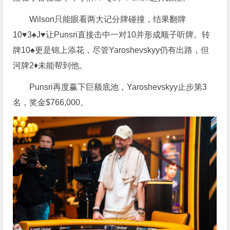
Wilson只能眼看两大记分牌碰撞，结果翻牌
10♥3♠J♥让Punsri直接击中一对10并形成顺子听牌。转
牌10♠更是锦上添花，尽管Yaroshevskyy仍有出路，但
河牌2♦未能帮到他。
Punsri再度赢下巨额底池，Yaroshevskyy止步第3
名，奖金$766,000。