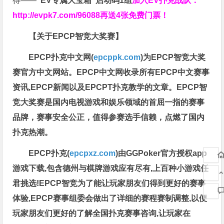
得——
“EV专属大宝箱”启动码1组
加入EV扑克战队：
http://evpk7.com/96088
再送4张免费门票！
【关于EPCP智竞大奖赛】
EPCP扑克中文网(
epcppk.com
)为EPCP智竞大奖
赛官方中文网站。EPCP中文网收录所有EPCP中文赛事
资讯,EPCP新闻以及EPCPT扑克教学的文章。EPCP智
竞大奖赛是国内电视游戏和娱乐领域的首屈一指的赛事
品牌，赛事安全公正，值得参赛选手信赖，点燃了国内
扑克热潮。
EPCP扑克(
epcpxz.com
)由GGPoker官方授权app
游戏下载,包含德州与棋牌游戏应有尽有,上百种小游戏任
君挑选!EPCP智竞为了能让玩家朋友们得到更好的赛事
体验,EPCP赛事组委会做出了详细的赛程赛制调整,以便
玩家朋友们更好的了解全国扑克赛事咨询,让玩家在