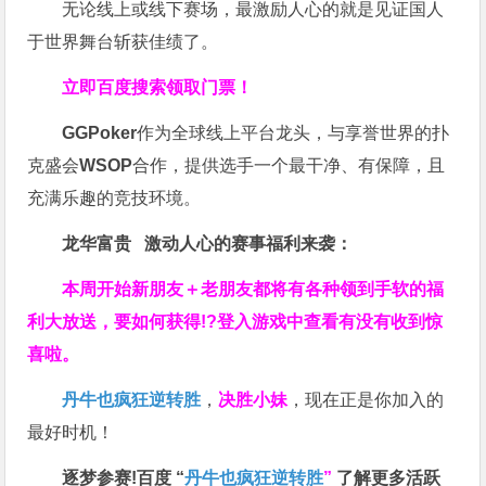
无论线上或线下赛场，最激励人心的就是见证国人
于世界舞台斩获佳绩了。
立即百度搜索领取门票！
GGPoker
作为全球线上平台龙头，与享誉世界的扑
克盛会
WSOP
合作，提供选手一个最干净、有保障，且
充满乐趣的竞技环境。
龙华富贵 激动人心的赛事福利来袭：
本周开始新朋友＋老朋友都将有各种领到手软的福
利大放送，要如何获得!?登入游戏中查看有没有收到惊
喜啦。
丹牛也疯狂逆转胜
，
决胜小妹
，现在正是你加入的
最好时机！
逐梦参赛!百度 “
丹牛也疯狂逆转胜
”
了解更多
活跃