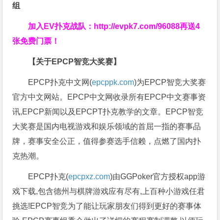
组
加入EV扑克战队：
http://evpk7.com/96088
再送4
张免费门票！
【关于EPCP智竞大奖赛】
EPCP扑克中文网(
epcppk.com
)为EPCP智竞大奖赛
官方中文网站。EPCP中文网收录所有EPCP中文赛事资
讯,EPCP新闻以及EPCPT扑克教学的文章。EPCP智竞
大奖赛是国内电视游戏和娱乐领域的首屈一指的赛事品
牌，赛事安全公正，值得参赛选手信赖，点燃了国内扑
克热潮。
EPCP扑克(
epcpxz.com
)由GGPoker官方授权app游
戏下载,包含德州与棋牌游戏应有尽有,上百种小游戏任君
挑选!EPCP智竞为了能让玩家朋友们得到更好的赛事体