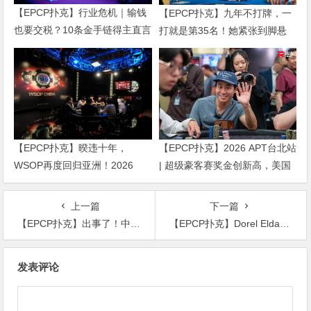
【EPCP扑克】行业危机｜输钱
【EPCP扑克】九年不打牌，一
也要交税？10条金手链得主直言
打就是第35名！她紧张到脚悬
“扛不住”，主动砍掉四分之三比
空，但全世界以为她很淡定
赛
【EPCP扑克】暌违十年，
【EPCP扑克】2026 APT台北站
WSOP再度回归亚洲！2026
| 超级豪客赛奖金创新高，美国
APL济州站6月19-28日盛大登
选手Ethan “Rampage” Yau领跑
场！
全场！
上一篇
下一篇
【EPCP扑克】出事了！中扑榜大神搞内卷，杨李枫竟怒怼徐强、罗曦湘不S不休？
【EPCP扑克】Dorel Eldabach获2023年Grand Big Wrap主赛冠军 第八届扑克大师赛于9月14日正式开赛
文
发表评论
章
导
航