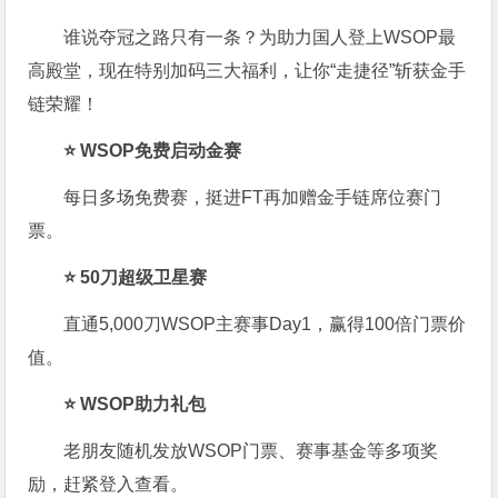
谁说夺冠之路只有一条？为助力国人登上WSOP最
高殿堂，现在特别加码三大福利，让你“走捷径”斩获金手
链荣耀！
⭐ WSOP免费启动金赛
每日多场免费赛，挺进FT再加赠金手链席位赛门
票。
⭐ 50刀超级卫星赛
直通5,000刀WSOP主赛事Day1，赢得100倍门票价
值。
⭐ WSOP助力礼包
老朋友随机发放WSOP门票、赛事基金等多项奖
励，赶紧登入查看。