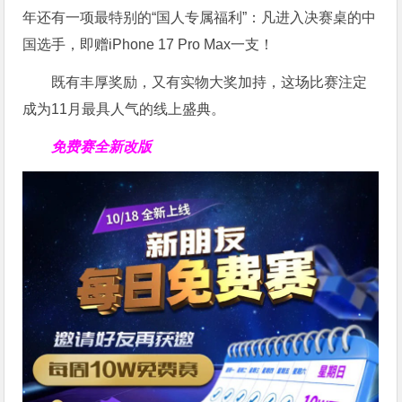
年还有一项最特别的“国人专属福利”：凡进入决赛桌的中
国选手，即赠iPhone 17 Pro Max一支！
既有丰厚奖励，又有实物大奖加持，这场比赛注定
成为11月最具人气的线上盛典。
免费赛全新改版