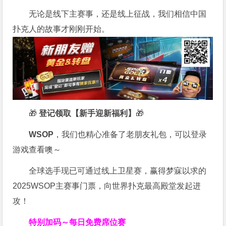
无论是线下主赛事，还是线上征战，我们相信中国
扑克人的故事才刚刚开始。
🎁
登记领取【新手迎新福利】
🎁
WSOP
，我们也精心准备了老朋友礼包，可以登录
游戏查看噢～
全球选手现已可通过线上卫星赛，赢得梦寐以求的
2025WSOP主赛事门票，向世界扑克最高殿堂发起进
攻！
特别加码～每日免费席位赛