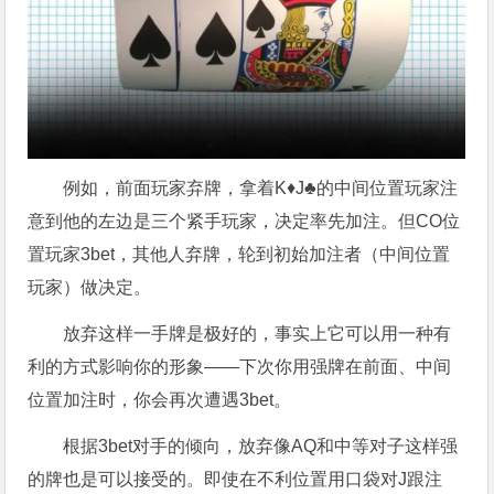
例如，前面玩家弃牌，拿着K♦J♣的中间位置玩家注
意到他的左边是三个紧手玩家，决定率先加注。但CO位
置玩家3bet，其他人弃牌，轮到初始加注者（中间位置
玩家）做决定。
放弃这样一手牌是极好的，事实上它可以用一种有
利的方式影响你的形象——下次你用强牌在前面、中间
位置加注时，你会再次遭遇3bet。
根据3bet对手的倾向，放弃像AQ和中等对子这样强
的牌也是可以接受的。即使在不利位置用口袋对J跟注