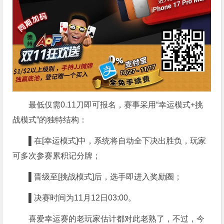
最低仅需0.11刀即可报名，赛事采用“幸运模式+挑
战模式”的独特结构：
▌
在
[幸运模式]中，系统将自动全下决出胜负，玩家
可多次参赛累积记分牌；
▌
晋级至[挑战模式]后，选手即进入奖励圈；
▌
决赛时间为11月12日03:00。
喜爱幸运赛的老玩家估计都对此老熟了，不过，今