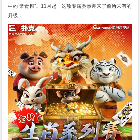
中的“常青树”。11月起，这项专属赛事迎来了前所未有的
升级：