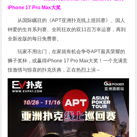
iPhone 17 Pro Max大奖
从国际瞩目的《APT亚洲扑克线上巡回赛》、国人
钟爱的生肖系列赛、全民狂欢的双11百万幸运赛，再到
全新改版的每日免费赛。
玩家不用出门，在家就有机会争夺APT最具荣耀的
狮子奖杯，或赢得iPhone 17 Pro Max大奖！一个充满竞
技激情与惊喜的扑克庆典，正在热烈上演～