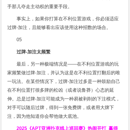
手那儿夺走主动权的重要手段。
事实上，如果你打算在不利位置游戏，你必须适应
过牌-加注，且能够看出应该使用这种招数的场合。
05
过牌-加注太频繁
最后，另一种极端情况是——在不利位置游戏的玩
家频繁做过牌-加注，并认为这是在不利位置打翻后的唯
一玩法。在某些情况下，过牌-加注过多是一种鼓励自己
在不利位置打很多牌的松凶（或者说鲁莽）心态的延
伸。总是过牌-加注可能成为一种易被剥削的下注模式，
对手可以随后过牌，得到一张免费牌，或者用大牌下
注，因为他知道你会帮他做大底池。
2025《APT亚洲扑克线上巡回赛》热闹开打 赢得