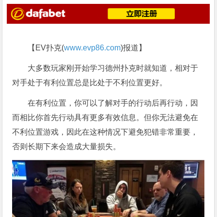
【EV扑克(
www.evp86.com
)报道】
大多数玩家刚开始学习德州扑克时就知道，相对于
对手处于有利位置总是比处于不利位置更好。
在有利位置，你可以了解对手的行动后再行动，因
而相比你首先行动具有更多有效信息。但你无法避免在
不利位置游戏，因此在这种情况下避免犯错非常重要，
否则长期下来会造成大量损失。