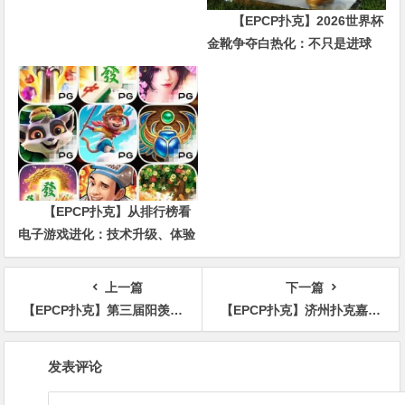
【EPCP扑克】2026世界杯
金靴争夺白热化：不只是进球
数，三大指标正在重新定义射手
价值
【EPCP扑克】从排行榜看
电子游戏进化：技术升级、体验
创新与未来趋势
上一篇
下一篇
【EPCP扑克】第三届阳羡杯圆满落幕：吕俊哲逆袭摘冠，第四届1月接棒再燃赛场！
【EPCP扑克】济州扑克嘉年华｜张晨旭/朱泾轩/肖佳等大咖齐聚WPT主赛9人决赛桌争王夺冠！KPC接棒主赛！A组282人次参赛36人晋级
文
发表评论
章
导