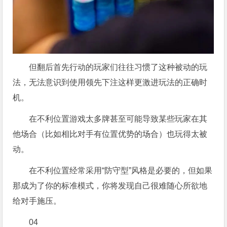
但翻后首先行动的玩家们往往习惯了这种被动的玩
法，无法意识到使用领先下注这样更激进玩法的正确时
机。
在不利位置游戏太多牌甚至可能导致某些玩家在其
他场合（比如相比对手有位置优势的场合）也玩得太被
动。
在不利位置经常采用“防守型”风格是必要的，但如果
那成为了你的标准模式，你将发现自己很难随心所欲地
给对手施压。
04