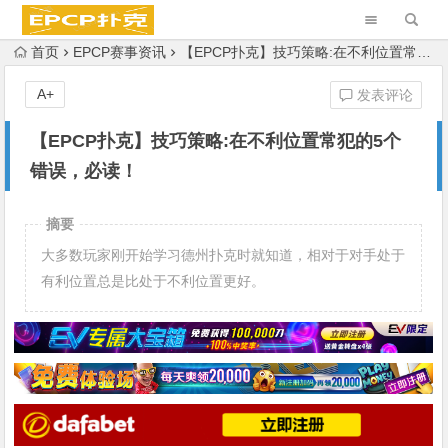
首页
EPCP赛事资讯
【EPCP扑克】技巧策略:在不利位置常犯的5个错误，必读！
A+
发表评论
【EPCP扑克】技巧策略:在不利位置常犯的5个
错误，必读！
摘要
大多数玩家刚开始学习德州扑克时就知道，相对于对手处于
有利位置总是比处于不利位置更好。