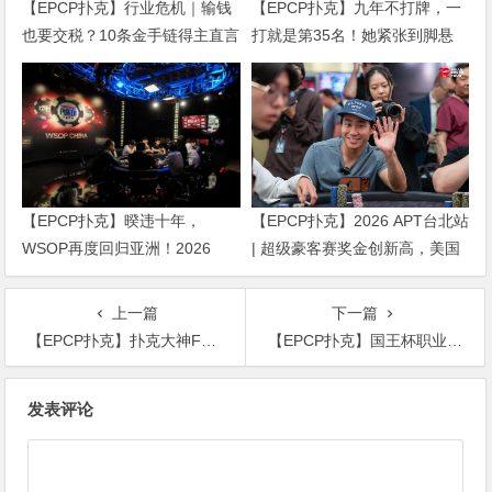
【EPCP扑克】行业危机｜输钱
【EPCP扑克】九年不打牌，一
也要交税？10条金手链得主直言
打就是第35名！她紧张到脚悬
“扛不住”，主动砍掉四分之三比
空，但全世界以为她很淡定
赛
【EPCP扑克】暌违十年，
【EPCP扑克】2026 APT台北站
WSOP再度回归亚洲！2026
| 超级豪客赛奖金创新高，美国
APL济州站6月19-28日盛大登
选手Ethan “Rampage” Yau领跑
场！
全场！
上一篇
下一篇
【EPCP扑克】扑克大神Fedor Holz 巅峰一年收益超$2000万？
【EPCP扑克】国王杯职业联赛第二轮 | 18人晋级冠军之夜 ， 即将迎来国王杯职业联赛最终荣誉之战
文
发表评论
章
导
航