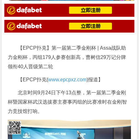
【EPCP扑克】第一届第二季金刚杯 | Assa战队助
力金刚杯，丙组179人参赛创新高，曹树信29万记分牌
领衔40人晋级第二轮
【EPCP扑克(
www.epcpxz.com
)报道】
北京时间9月24日下午13点整，第一届第二季金刚
杯暨国家杯武汉选拔赛主赛事丙组的比赛准时在金刚智
力竞技馆打响。