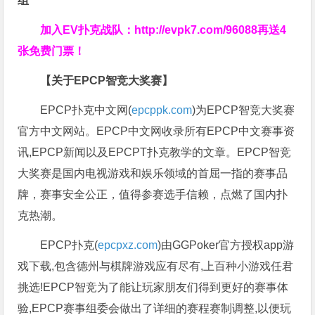
组
加入EV扑克战队：
http://evpk7.com/96088
再送4
张免费门票！
【关于EPCP智竞大奖赛】
EPCP扑克中文网(
epcppk.com
)为EPCP智竞大奖赛
官方中文网站。EPCP中文网收录所有EPCP中文赛事资
讯,EPCP新闻以及EPCPT扑克教学的文章。EPCP智竞
大奖赛是国内电视游戏和娱乐领域的首屈一指的赛事品
牌，赛事安全公正，值得参赛选手信赖，点燃了国内扑
克热潮。
EPCP扑克(
epcpxz.com
)由GGPoker官方授权app游
戏下载,包含德州与棋牌游戏应有尽有,上百种小游戏任君
挑选!EPCP智竞为了能让玩家朋友们得到更好的赛事体
验,EPCP赛事组委会做出了详细的赛程赛制调整,以便玩