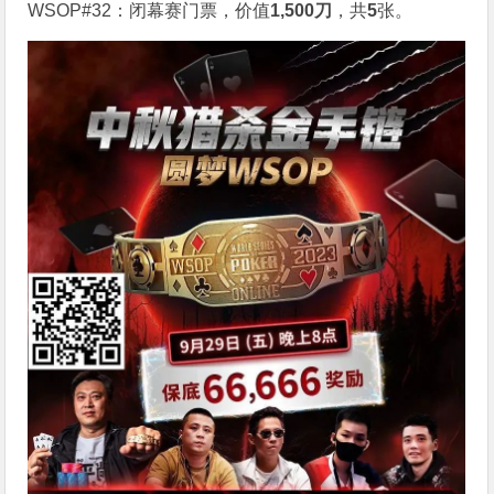
WSOP#32：闭幕赛门票，价值
1,500刀
，共
5
张。