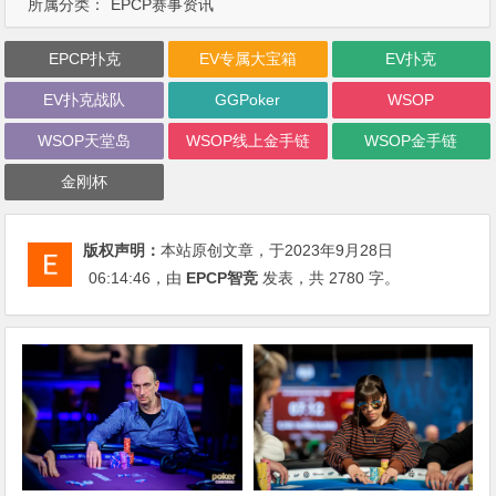
所属分类：
EPCP赛事资讯
EPCP扑克
EV专属大宝箱
EV扑克
EV扑克战队
GGPoker
WSOP
WSOP天堂岛
WSOP线上金手链
WSOP金手链
金刚杯
版权声明：
本站原创文章，于2023年9月28日
06:14:46
，由
EPCP智竞
发表，共 2780 字。