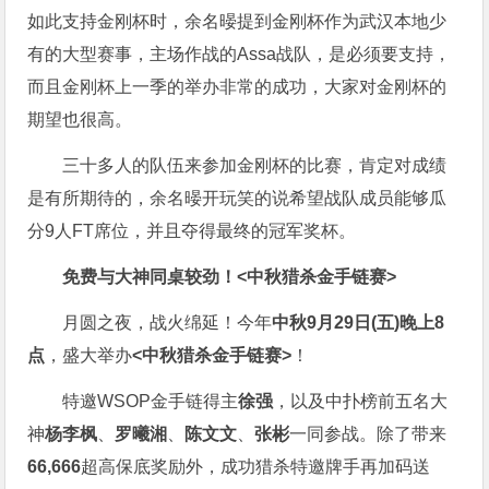
如此支持金刚杯时，余名暥提到金刚杯作为武汉本地少
有的大型赛事，主场作战的Assa战队，是必须要支持，
而且金刚杯上一季的举办非常的成功，大家对金刚杯的
期望也很高。
三十多人的队伍来参加金刚杯的比赛，肯定对成绩
是有所期待的，余名暥开玩笑的说希望战队成员能够瓜
分9人FT席位，并且夺得最终的冠军奖杯。
免费与大神同桌较劲！
<中秋猎杀金手链赛>
月圆之夜，战火绵延！今年
中秋9月29日(五)晚上8
点
，盛大举办
<中秋猎杀金手链赛>
！
特邀WSOP金手链得主
徐强
，以及中扑榜前五名大
神
杨李枫
、
罗曦湘
、
陈文文
、
张彬
一同参战。除了带来
66,666
超高保底奖励外，成功猎杀特邀牌手再加码送