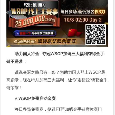
助力国人冲金 夺冠
WSOP加码三大福利
夺得金手
链不是梦
：
谁说夺冠之路只有一条？为助力国人登上WSOP最
高殿堂，现在特别加码三大福利，让你“走捷径”斩获金手
链荣耀！
⭐ WSOP免费启动金赛
每日多场免费赛，挺进FT再加赠金手链席位赛门