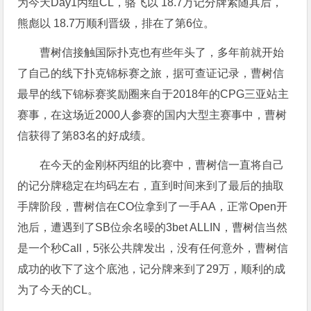
为今天Day1丙组CL，骆飞以 18.7万记分牌紧随其后，
熊彪以 18.7万顺利晋级，排在了第6位。
曹树信接触国际扑克也有些年头了，多年前就开始
了自己的线下扑克锦标赛之旅，据可查证记录，曹树信
最早的线下锦标赛奖励圈来自于2018年的CPG三亚站主
赛事，在这场近2000人参赛的国内大型主赛事中，曹树
信获得了第83名的好成绩。
在今天的金刚杯丙组的比赛中，曹树信一直将自己
的记分牌稳定在均码左右，直到时间来到了最后的抽取
手牌阶段，曹树信在CO位拿到了一手AA，正常Open开
池后，遭遇到了SB位余名暥的3bet ALLIN，曹树信当然
是一个秒Call，5张公共牌发出，没有任何意外，曹树信
成功的收下了这个底池，记分牌来到了29万，顺利的成
为了今天的CL。