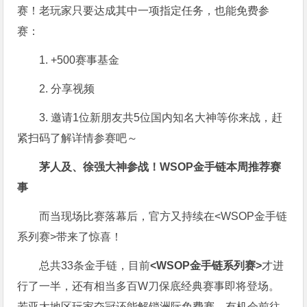
赛！老玩家只要达成其中一项指定任务，也能免费参
赛：
1. +500赛事基金
2. 分享视频
3. 邀请1位新朋友共5位国内知名大神等你来战，赶
紧扫码了解详情参赛吧～
茅人及、徐强大神参战！WSOP金手链本周推荐赛
事
而当现场比赛落幕后，官方又持续在<WSOP金手链
系列赛>带来了惊喜！
总共33条金手链，目前
<WSOP金手链系列赛>
才进
行了一半，还有相当多百W刀保底经典赛事即将登场。
若亚太地区玩家夺冠还能解锁洲际免费赛，有机会前往