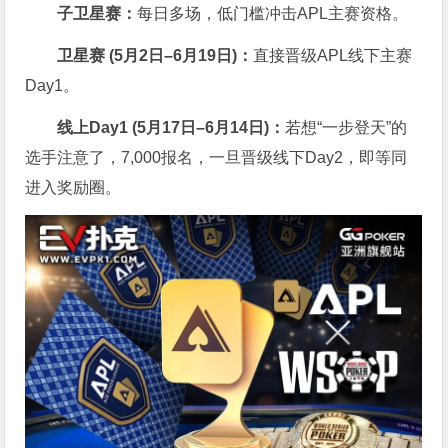
子卫星赛：
每日多场，低门槛冲击APL主赛资格。
卫星赛 (
5
月
2
日
–6
月
19
日)：
直接晋级APL线下主赛
Day1。
线上
Day1 (
5
月
17
日
–6
月
14
日)：
若想“一步登天”的
选手注意了，7,000报名，一旦晋级线下Day2，即等同
进入奖励圈。