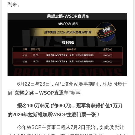
到来。
6月22日与23日，APL济州站赛事期间，现场同步开
启
“荣耀之路
– WSOP
直通车”
赛事。
报名
100
万韩元 (约
680
刀)，冠军将获得价值
1
万刀
的
2026
年拉斯维加斯
WSOP
主赛门票一张！
今年WSOP主赛事日程从7月2日开始，如此奖励让