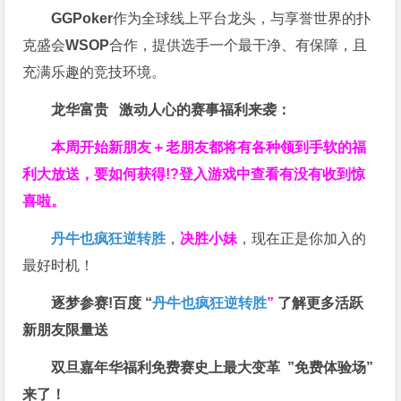
GGPoker
作为全球线上平台龙头，与享誉世界的扑
克盛会
WSOP
合作，提供选手一个最干净、有保障，且
充满乐趣的竞技环境。
龙华富贵 激动人心的赛事福利来袭：
本周开始新朋友＋老朋友都将有各种领到手软的福
利大放送，要如何获得!?登入游戏中查看有没有收到惊
喜啦。
丹牛也疯狂逆转胜
，
决胜小妹
，现在正是你加入的
最好时机！
逐梦参赛!百度 “
丹牛也疯狂逆转胜
”
了解更多
活跃
新朋友限量送
双旦嘉年华福利
免费赛史上最大变革
”免费体验场”
来了！