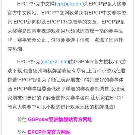
EPCP扑克中文网(
epcppk.com
)为EPCP智竞大奖赛
官方中文网站。EPCP中文网收录所有EPCP中文赛事资
讯,EPCP新闻以及EPCPT扑克教学的文章。EPCP智竞
大奖赛是国内电视游戏和娱乐领域的首屈一指的赛事品
牌，赛事安全公正，值得参赛选手信赖，点燃了国内扑
克热潮。
EPCP扑克(
epcpxz.com
)由GGPoker官方授权app游
戏下载,包含德州与棋牌游戏应有尽有,上百种小游戏任君
挑选!EPCP智竞为了能让玩家朋友们得到更好的赛事体
验,EPCP赛事组委会做出了详细的赛程赛制调整,以便玩
家朋友们更好的了解全国扑克赛事咨询,让玩家在EPCP
智竞大奖赛中可以不断的进行欢乐无比的棋牌挑战!
前往
GGPoker亚洲旗舰站
官方网址
前往
EPCP扑克官方网站