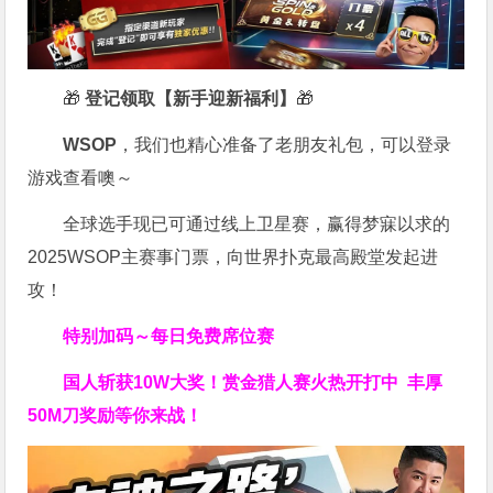
🎁
登记领取【新手迎新福利】
🎁
WSOP
，我们也精心准备了老朋友礼包，可以登录
游戏查看噢～
全球选手现已可通过线上卫星赛，赢得梦寐以求的
2025WSOP主赛事门票，向世界扑克最高殿堂发起进
攻！
特别加码～每日免费席位赛
国人斩获
10W
大奖！
赏金猎人赛火热开打中 丰厚
50M刀奖励等你来战！