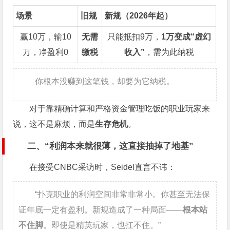
场景
旧规
新规（2026年起）
赢10万，输10
无需
只能抵扣9万，
1万变成“虚幻
万，净盈利0
缴税
收入”
，需为此纳税
你根本没赚到这笔钱，却要为它纳税。
对于靠精确计算和严格资金管理吃饭的职业玩家来
说，这不是麻烦，而是
生存危机
。
二、“利润本来就很薄，这直接抽掉了地基”
在接受CNBC采访时，Seidel直言不讳：
“扑克职业的利润空间非常非常小。你甚至无法保
证年底一定有盈利。新规造成了一种局面——
根本站
不住脚
。即使是精英玩家，也扛不住。”