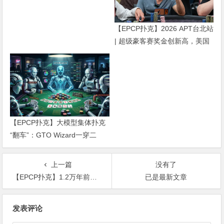
【EPCP扑克】2026 APT台北站
| 超级豪客赛奖金创新高，美国
选手Ethan “Rampage” Yau领跑
全场！
【EPCP扑克】大模型集体扑克
“翻车”：GTO Wizard一穿二
十，人类玩家暂时安全
上一篇
没有了
【EPCP扑克】1.2万年前美洲人已玩“掷签”？考古研究揭示人类最早的随机游戏起源
已是最新文章
文
发表评论
章