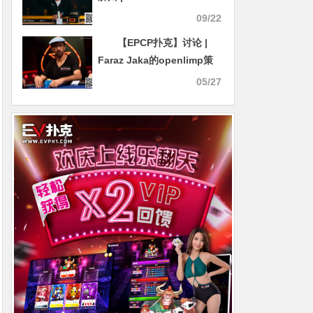
“狗狗幸运符”加持，济州斩
09/22
获第四座Triton冠军
【EPCP扑克】讨论 |
Faraz Jaka的openlimp策
略
05/27