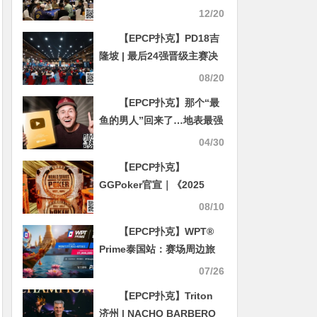
二轮结束，张新以1,490,000
12/20
记分牌成为超级CL
【EPCP扑克】PD18吉
隆坡 | 最后24强晋级主赛决
赛圈 中国选手白云鹏以
08/20
548w记分牌称霸决赛！
【EPCP扑克】那个“最
鱼的男人”回来了…地表最强
“反向教学”等你来战
04/30
【EPCP扑克】
GGPoker官宣｜《2025
WSOP线上金手链系列赛》
08/10
盛大登场！三大赛事亮点一
【EPCP扑克】WPT®
次看
Prime泰国站：赛场周边旅
游景点推荐
07/26
【EPCP扑克】Triton
济州 | NACHO BARBERO