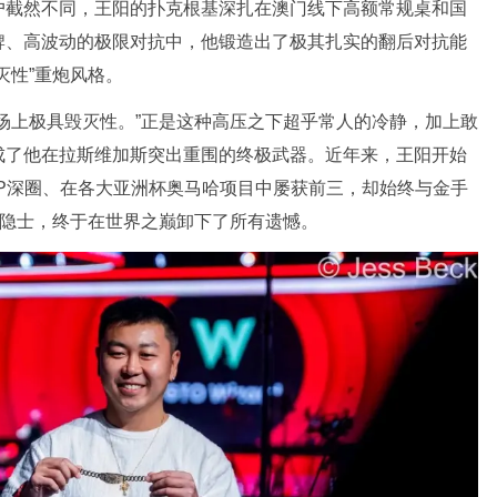
户截然不同，王阳的扑克根基深扎在澳门线下高额常规桌和国
牌、高波动的极限对抗中，他锻造出了极其扎实的翻后对抗能
灭性”重炮风格。
场上极具毁灭性。”正是这种高压之下超乎常人的冷静，加上敢
成了他在拉斯维加斯突出重围的终极武器。近年来，王阳开始
P深圈、在各大亚洲杯奥马哈项目中屡获前三，却始终与金手
”隐士，终于在世界之巅卸下了所有遗憾。