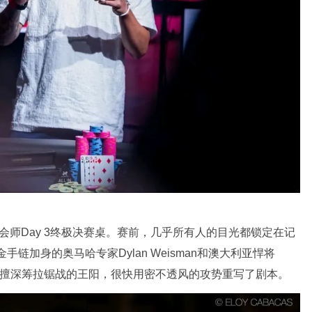
会师Day 3终极决赛桌。赛前，几乎所有人的目光都锁定在记
枚金手链加身的奥马哈专家Dylan Weisman和澳大利亚悍将
出身、极擅深筹拉锯战的王阳，很快用密不透风的攻势重写了剧本。