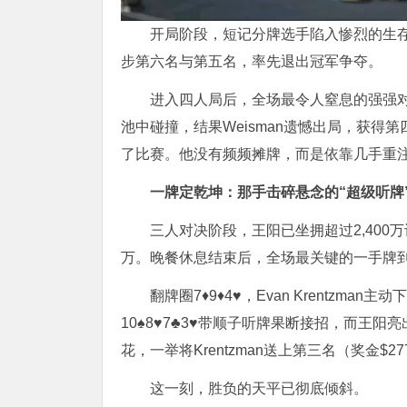
开局阶段，短记分牌选手陷入惨烈的生存战。Jar
步第六名与第五名，率先退出冠军争夺。
进入四人局后，全场最令人窒息的强强对话爆发：
池中碰撞，结果Weisman遗憾出局，获
了比赛。他没有频频摊牌，而是依靠几手重
一牌定乾坤：那手击碎悬念的“超级
听牌
三人对决阶段，王阳已坐拥超过2,400万计分牌，
万。晚餐休息结束后，全场最关键的一手牌
翻牌圈7♦️9♦️4♥️，Evan Krentz
10♠️8♥️7♣️3♥️带顺子听牌果断接招，而王阳
花，一举将Krentzman送上第三名（奖金$277
这一刻，胜负的天平已彻底倾斜。