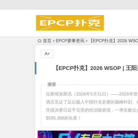
首页
EPCP赛事资讯
【EPCP扑克】2026 W
A+
【EPCP扑克】2026 WSOP |
摘要
拉斯维加斯讯（2026年5月31日）——202
酒店见证了足以载入中国扑克史册的巅峰时刻。在
凭借决赛日近乎完美的统治级表现，一举击败众
$595,388的头奖！