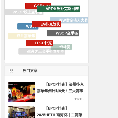
EV扑克战队
WSOP
WSOP金手链
EPCP扑克
双旦嘉年华
锦标赛
生肖之王金手链嘉年华
WSOP天堂岛
德州扑克
热门文章
【EPCP扑克】济州扑克
嘉年华倒计时5天！三大赛事
品牌奖杯亮相
11/13
【EPCP扑克】
2025HPT® 南海杯｜主赛第