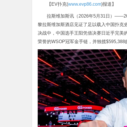
【EV扑克(
www.evp86.com
)报道】
拉斯维加斯讯（2026年5月31日）—
黎拉斯维加斯酒店见证了足以载入中国扑克
决战中，中国选手王阳凭借决赛日近乎完美
荣誉的WSOP冠军金手链，并独揽$595,38