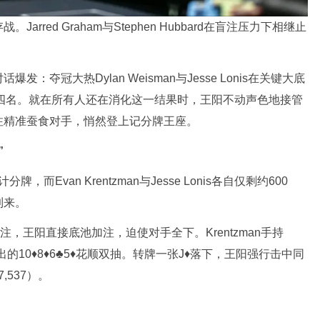
red Graham与Stephen Hubbard在盲注压力下相继止
夺冠大热Dylan Weisman与Jesse Lonis在关键大底
得第四名。就在所有人还在消化这一结果时，王阳不动声色地接管
注精准蚕食对手，悄然登上记分牌王座。
”
而Evan Krentzman与Jesse Lonis各自仅剩约600
到来。
man主动下注，王阳直接底池加注，迫使对手全下。Krentzman手持
亮出的10♦️8♦️6♣️5♦️花顺双抽。转牌一张J♦落下，王阳强行击中同
,537）。