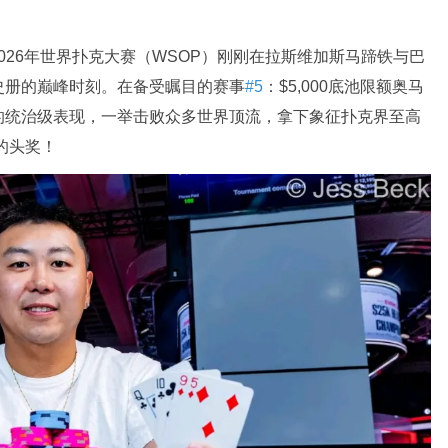
—2026年世界扑克大赛（WSOP）刚刚在拉斯维加斯马蹄铁与巴
史册的巅峰时刻。在备受瞩目的赛事
#5
：$5,000底池限额奥马
的统治级表现，一举击败众多世界顶流，拿下象征扑克界至高
8的头奖！