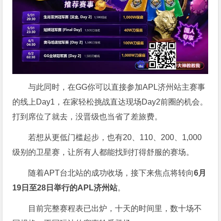
与此同时，在GG你可以直接参加APL济州站主赛事
的线上Day1，在家轻松挑战直达现场Day2前圈的机会。
打到席位了就去，没晋级也当省了差旅费。
若想从更低门槛起步，也有20、110、200、1,000
级别的卫星赛，让所有人都能找到打得舒服的赛场。
随着APT台北站的成功收场，接下来焦点将转向
6
月
19
日至
28
日举行的
APL
济州站
。
目前完整赛程表已出炉，十天的时间里，数十场不