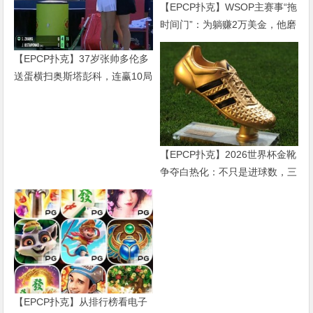
【EPCP扑克】WSOP主赛事“拖
时间门”：为躺赚2万美金，他磨
了整整17分钟
【EPCP扑克】37岁张帅多伦多
送蛋横扫奥斯塔彭科，连赢10局
强势晋级
【EPCP扑克】2026世界杯金靴
争夺白热化：不只是进球数，三
大指标正在重新定义射手价值
【EPCP扑克】从排行榜看电子