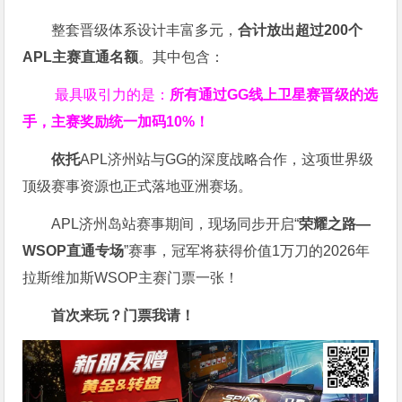
整套晋级体系设计丰富多元，
合计放出
超过200个
APL主赛直通名额
。其中包含：
最具吸引力的是：
所有通过
GG
线上卫星赛晋级的选
手，主赛奖励统一加码
10%
！
依托
APL济州站与GG的深度战略合作，这项世界级
顶级赛事资源也正式落地亚洲赛场。
APL济州岛站赛事期间，现场同步开启“
荣耀之路
—
WSOP
直通专场
”赛事，冠军将获得价值1万刀的2026年
拉斯维加斯WSOP主赛门票一张！
首次来玩？门票我请！