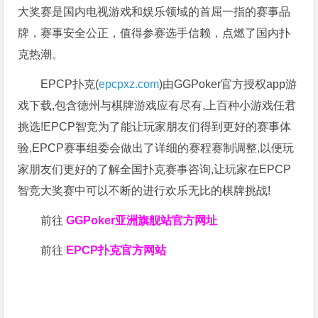
大奖赛是国内电视游戏和娱乐领域的首屈一指的赛事品
牌，赛事安全公正，值得参赛选手信赖，点燃了国内扑
克热潮。
EPCP扑克(
epcpxz.com
)由GGPoker官方授权app游
戏下载,包含德州与棋牌游戏应有尽有,上百种小游戏任君
挑选!EPCP智竞为了能让玩家朋友们得到更好的赛事体
验,EPCP赛事组委会做出了详细的赛程赛制调整,以便玩
家朋友们更好的了解全国扑克赛事咨询,让玩家在EPCP
智竞大奖赛中可以不断的进行欢乐无比的棋牌挑战!
前往
GGPoker亚洲旗舰站
官方网址
前往
EPCP扑克官方网站