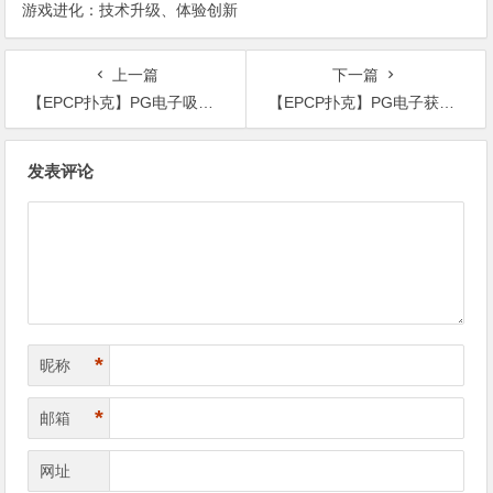
游戏进化：技术升级、体验创新
与未来趋势
上一篇
下一篇
【EPCP扑克】PG电子吸引全球玩家的策略：内容创新、技术驱动与社区共建
【EPCP扑克】PG电子获奖游戏回顾：从《甜蜜幸运》到《水晶女神》
文
发表评论
章
导
航
*
昵称
*
邮箱
网址