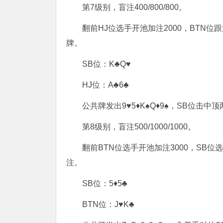
第7级别，盲注400/800/800。
翻前HJ位选手开池加注2000，BTN位跟
牌。
SB位：K♣Q♥
HJ位：A♣6♣
公共牌发出9♥5♦K♠Q♦9♠，SB位击中
第8级别，盲注500/1000/1000。
翻前BTN位选手开池加注3000，SB位选
注。
SB位：5♦5♣
BTN位：J♥K♣