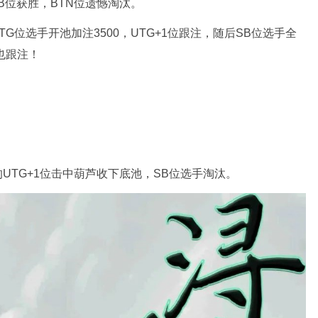
SB位获胜，BTN位遗憾淘汰。
TG位选手开池加注3500，UTG+1位跟注，随后SB位选手全
手也跟注！
后的UTG+1位击中葫芦收下底池，SB位选手淘汰。