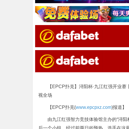
【EPCP扑克】浔阳杯·九江红强开业赛丨
视全场
【EPCP扑克(
www.epcpxz.com
)报道】
由九江红强智力竞技体验馆主办的“浔阳杯
后一个小组。经过前两日的预热，选手在这