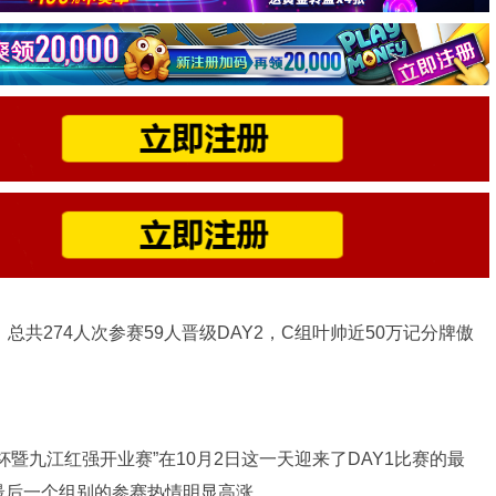
总共274人次参赛59人晋级DAY2，C组叶帅近50万记分牌傲
暨九江红强开业赛”在10月2日这一天迎来了DAY1比赛的最
最后一个组别的参赛热情明显高涨。