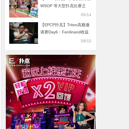
WSOP 等大型扑克比赛之
前、期间和之后进行学习
05/14
【EPCP扑克】Triton高额邀
请赛Day6：Ferdinand收益
最大 Andy Ni惨遭滑铁卢
08/15
Antonius、Mateos初尝胜果