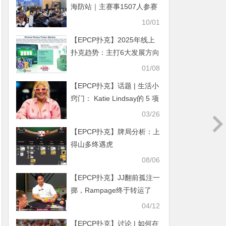
海防站｜主赛事1507人参赛
188人晋级 41名中国选手晋
10/01
级第二轮
【EPCP扑克】2025年线上
扑克趋势：主打6大发展方向
01/08
【EPCP扑克】话题 | 生活小
窍门： Katie Lindsay的 5 项
日常优势
03/26
【EPCP扑克】牌局分析：上
得山多终遇虎
08/06
【EPCP扑克】JJ翻前孤注一
掷，Rampage终于转运了
04/12
【EPCP扑克】讨论 | 如何在