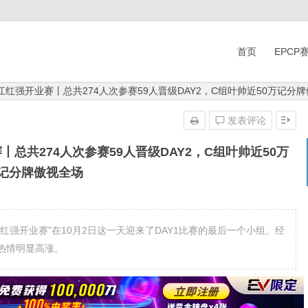
首页
EPCP
江红强开业赛丨总共274人次参赛59人晋级DAY2，C组叶帅近50万记分
发表评论
丨总共274人次参赛59人晋级DAY2，C组叶帅近50万
记分牌傲视全场
强开业赛”在10月2日这一天迎来了DAY1比赛的最后一个小组。经
热情明显高涨。