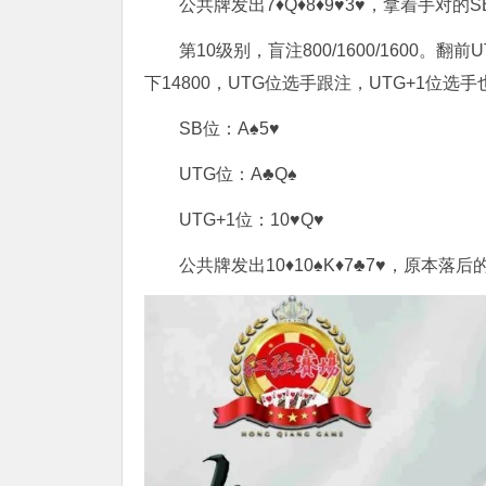
公共牌发出7♦Q♦8♦9♥3♥，拿着手对的
第10级别，盲注800/1600/1600。
翻前U
下14800，UTG位选手跟注，UTG+1位选
SB位：A♠5♥
UTG位：A♣Q♠
UTG+1位：10♥Q♥
公共牌发出10♦10♠K♦7♣7♥，原本落