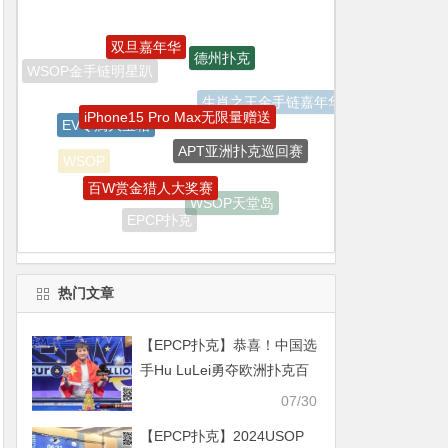
iPhone15 Pro Max无限量赠送
EV专属大宝箱
APT亚洲扑克巡回赛
百W赏金猎人大奖赛
WSOP
WSOP天堂岛
EV扑克
EPCP扑克
EV扑克战队
GGPoker
热门文章
【EPCP扑克】恭喜！中国选
手Hu LuLei勇夺欧洲扑克百
万赛主赛冠军，奖励43W
07/30
刀！
【EPCP扑克】2024USOP