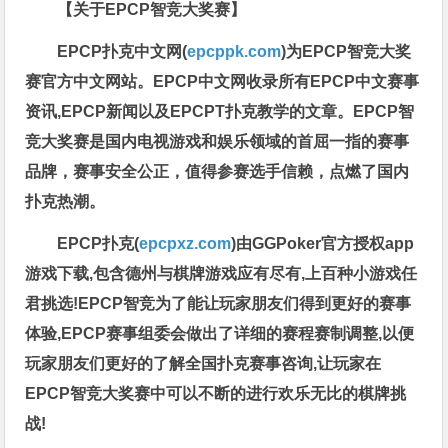
【关于EPCP智竞大奖赛】
EPCP扑克中文网(
epcppk.com
)为EPCP智竞大奖
赛官方中文网站。EPCP中文网收录所有EPCP中文赛事
资讯,EPCP新闻以及EPCPT扑克教学的文章。EPCP智
竞大奖赛是国内电视游戏和娱乐领域的首屈一指的赛事
品牌，赛事安全公正，值得参赛选手信赖，点燃了国内
扑克热潮。
EPCP扑克(
epcpxz.com
)由GGPoker官方授权app
游戏下载,包含德州与棋牌游戏应有尽有,上百种小游戏任
君挑选!EPCP智竞为了能让玩家朋友们得到更好的赛事
体验,EPCP赛事组委会做出了详细的赛程赛制调整,以便
玩家朋友们更好的了解全国扑克赛事咨询,让玩家在
EPCP智竞大奖赛中可以不断的进行欢乐无比的棋牌挑
战!