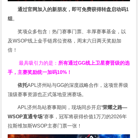
通过官网加入的新朋友，即可免费获得转盘启动码
1
组
。
奖项众多包含：热门赛事门票、丰厚赛事基金，以
及WSOP线上金手链席位资格，
周末六日两天奖励加
倍！
最具吸引力的是：
所有通过
GG
线上卫星赛晋级的选
手，主赛奖励统一加码
10%
！
依托
APL济州站与GG的深度战略合作，这项世界级
顶级赛事资源也正式落地亚洲赛场。
APL济州岛站赛事期间，现场同步开启“
荣耀之路
—
WSOP
直通专场
”赛事，冠军将获得价值1万刀的2026年
拉斯维加斯WSOP主赛门票一张！