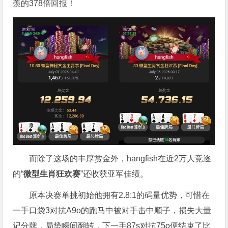
羡的378倍回报！
而除了这场的丰厚赏金外，hangfish在近2万人竞逐
的“
微型生肖狂欢赛
”还收获亚军佳绩。
原本决赛单挑初始他拥有2.8:1的码量优势，可惜在
一手口袋3对抗A9o的跑马中被对手击中顺子，损失大量
记分牌，局势瞬间翻转，下一手87s对抗75o便结束了比