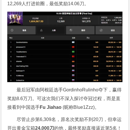
12,269人打进前圈，最低奖励14.06刀。
最后冠军由阿根廷选手GordinhoRulinho夺下，赢得
奖励8.6万刀。可这次我们不深入探讨夺冠过程，而是直
接看到中国选手
Fu Jiahao
(昵称Blue1Zzz)。
尽管止步第6,309名，原名次奖励不到20刀，但幸运
开出黄金宝箱
24,000
刀
的他，最终奖励直接逼近第5名！