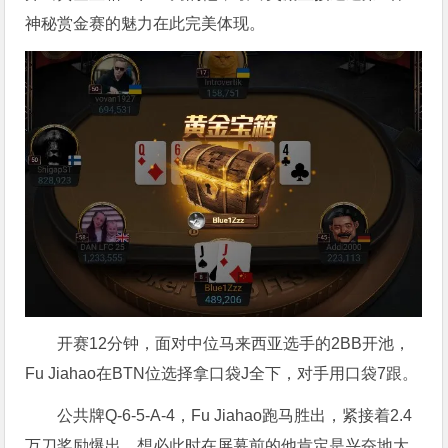
神秘赏金赛的魅力在此完美体现。
开赛12分钟，面对中位马来西亚选手的2BB开池，
Fu Jiahao在BTN位选择拿口袋J全下，对手用口袋7跟。
公共牌Q-6-5-A-4，Fu Jiahao跑马胜出，紧接着2.4
万刀奖励爆出，想必此时在屏幕前的他肯定是兴奋地大