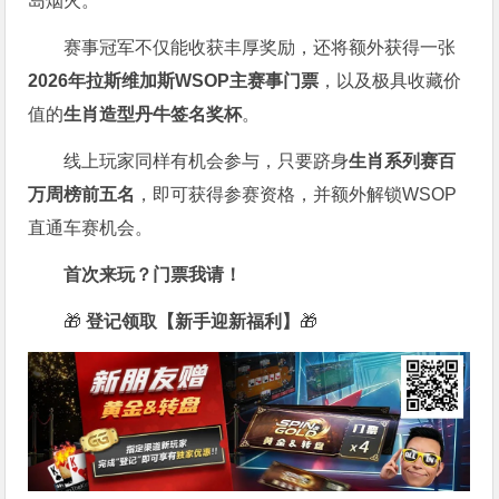
岛烟火。
赛事冠军不仅能收获丰厚奖励，还将额外获得一张
2026
年拉斯维加斯
WSOP
主赛事门票
，以及极具收藏价
值的
生肖造型丹牛签名奖杯
。
线上玩家同样有机会参与，只要跻身
生肖系列赛百
万周榜前五名
，即可获得参赛资格，并额外解锁WSOP
直通车赛机会。
首次来玩？门票我请！
🎁
登记领取【新手迎新福利】
🎁