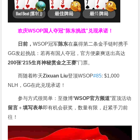
欢庆WSOP国人夺冠
“陈东挑战”兑现承诺！
日前，
WSOP冠军
陈东
在赢得第二条金手链时携手
GG发起挑战：若再有国人夺冠，官方便豪爽送出高达
200
张
“
215
生肖神秘赏金之王赛
”门票。
而随着昨天
Zixuan Liu
登顶WSOP
#85
: $1,000
NLH，GG在此兑现承诺！
参与方式很简单：至微博“
WSOP
官方频道
”置顶活动
留言
＋
填写表单
即有机会获奖，数量有限，赶紧手刀前
往！