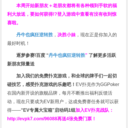
本周开始新朋友＋老朋友都将有各种领到手软的福
利大放送，要如何获得!?登入游戏中查看有没有收到惊
喜啦。
丹牛也疯狂逆转胜
，
决胜小妹
，现在正是你加入的
最好时机！
逐梦参赛!百度 “
丹牛也疯狂逆转胜
”
了解更多
活跃
新朋友限量送
加入我们的免费扑克游戏，和全球的牌手们一起切
磋技艺，感受扑克游戏的乐趣吧！
EV扑克作为GGPoker
在国内新开设的旗舰品牌，每月不断推出福利反馈活
动，现在只要成为EV新用户，达成免费赛任务就可以获
得——
“EV专属大宝箱”启动码1组
加入EV扑克战队：
http://evpk7.com/96088
再送4张免费门票！