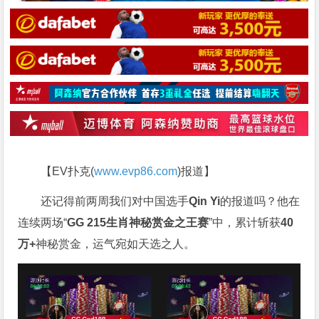
【EV扑克(
www.evp86.com
)报道】
还记得前两周我们对中国选手
Qin Yi
的报道吗？他在
连续两场“
GG 215
生肖神秘赏金之王赛
”中，累计斩获
40
万
+
神秘赏金，运气宛如天选之人。