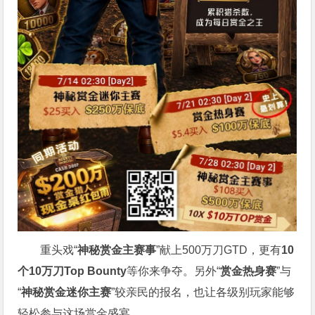
重头戏“
神秘赏金主赛事
”献上500万刀GTD，更有
10
个
10
万刀
Top Bounty
等你来争夺。另外“
赏金热身赛
”与
“
神秘赏金迷你主赛
”较亲民的报名，也让各级别玩家能够
轻松参与这场赏金盛宴。