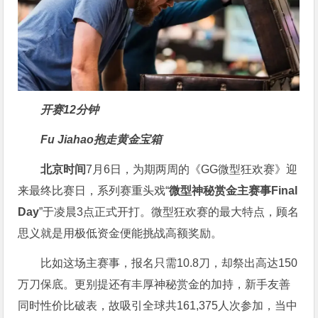
开赛12分钟
Fu Jiahao抱走黄金宝箱
北京时间
7月6日，为期两周的《GG微型狂欢赛》迎
来最终比赛日，系列赛重头戏“
微型神秘赏金主赛事
Final
Day
”于凌晨3点正式开打。微型狂欢赛的最大特点，顾名
思义就是用极低资金便能挑战高额奖励。
比如这场主赛事，报名只需10.8刀，却祭出高达150
万刀保底。更别提还有丰厚神秘赏金的加持，新手友善
同时性价比破表，故吸引全球共161,375人次参加，当中