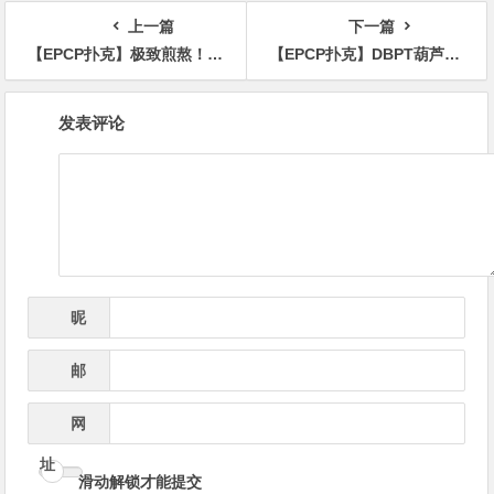
上一篇
下一篇
【EPCP扑克】极致煎熬！2026WSOP 主赛泡沫圈定档 Day4，经典剧本再度复刻
【EPCP扑克】DBPT葫芦岛站决赛桌诞生！于永泽487万记分牌领跑，十强争霸一触即发
文
发表评论
章
导
航
昵
*
称
邮
*
箱
网
址
滑动解锁才能提交