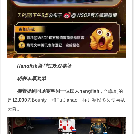
Hangfish微型狂欢双赛场
斩获丰厚奖励
接着提到同场赛事另一位国人
hangfish
，他拿到的
是
12,000
刀
Bounty，和Fu Jiahao一样开赛没多久便喜从
天降。