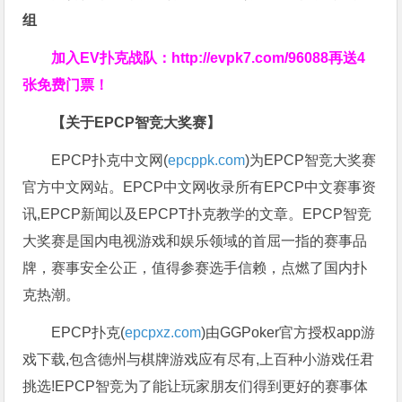
组
加入EV扑克战队：
http://evpk7.com/96088
再送4
张免费门票！
【关于EPCP智竞大奖赛】
EPCP扑克中文网(
epcppk.com
)为EPCP智竞大奖赛
官方中文网站。EPCP中文网收录所有EPCP中文赛事资
讯,EPCP新闻以及EPCPT扑克教学的文章。EPCP智竞
大奖赛是国内电视游戏和娱乐领域的首屈一指的赛事品
牌，赛事安全公正，值得参赛选手信赖，点燃了国内扑
克热潮。
EPCP扑克(
epcpxz.com
)由GGPoker官方授权app游
戏下载,包含德州与棋牌游戏应有尽有,上百种小游戏任君
挑选!EPCP智竞为了能让玩家朋友们得到更好的赛事体