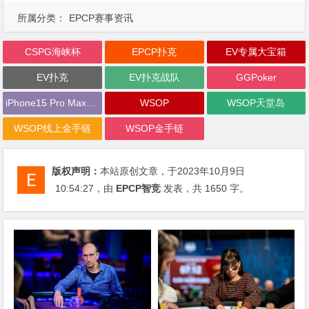
所属分类：
EPCP赛事资讯
CSPG海峡杯
EPCP扑克
EV专属大宝箱
EV扑克
EV扑克战队
GGPoker
iPhone15 Pro Max无限量赠送
WSOP
WSOP天堂岛
WSOP线上金手链
WSOP金手链
版权声明：
本站原创文章，于2023年10月9日
10:54:27
，由
EPCP智竞
发表，共 1650 字。