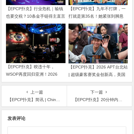
【EPCP扑克】行业危机｜输钱
【EPCP扑克】九年不打牌，一
也要交税？10条金手链得主直言
打就是第35名！她紧张到脚悬
“扛不住”，主动砍掉四分之三比
空，但全世界以为她很淡定
赛
【EPCP扑克】暌违十年，
【EPCP扑克】2026 APT台北站
WSOP再度回归亚洲！2026
| 超级豪客赛奖金创新高，美国
APL济州站6月19-28日盛大登
选手Ethan “Rampage” Yau领跑
场！
全场！
上一篇
下一篇
【EPCP扑克】简讯 | Chino Rheem在第二届PGT混合系列赛上摘得桂冠
【EPCP扑克】20分钟内连拿2次皇家同花顺，有这手气真该去买双色球！
文
发表评论
章
导