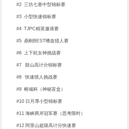
#2 三坊七巷中型锦标赛
#3 小型快速锦标赛
#4 TJPC精英邀请赛
#5 鼎刚BEST嗜血猎人赛
#6 上下杭女神挑战赛
#7 鼓山高计分锦标赛
#8 快速猎人挑战赛
#9 榕城杯（神秘盲盒）
#10 日月潭小型锦标赛
#11 海峡两岸冠军赛（思考限时）
#12 阿里山超级高计分快速赛