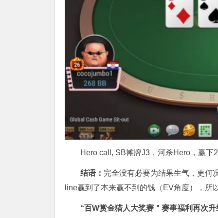
Hero call, SB摊牌J3，河杀Hero，赢
结语：
完全没有必要为结果生气，更何况这
line赢到了本来赢不到的钱（EV角度），
“百W赏金猎人大奖赛＂
赛事福利再次升