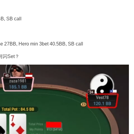
B, SB call
se 27BB, Hero min 3bet 40.5BB, SB call
闪Set？