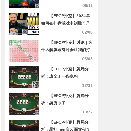
何应对翻牌圈加注的？
09/11
【EPCP扑克】2024年
如何在扑克游戏中制胜？丹
牛提供有效策略
02/08
【EPCP扑克】讨论 | 为
什么解牌器有时会让我们打
一些“边缘”牌？
08/08
【EPCP扑克】牌局分
析：成全了一条疯狗
12/31
【EPCP扑克】牌局分
析：耍流氓了
10/22
【EPCP扑克】牌局分
析：暴打limp鱼反面案例？