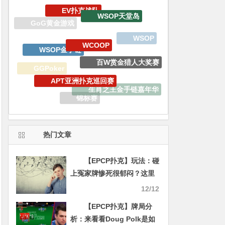
WCOOP
WSOP金手链
百W赏金猎人大奖赛
APT亚洲扑克巡回赛
GGPoker
生肖之王金手链嘉年华
锦标赛
双旦嘉年华
德州扑克
热门文章
【EPCP扑克】玩法：碰
上冤家牌惨死很郁闷？这里
有解决办法！
12/12
【EPCP扑克】牌局分
析：来看看Doug Polk是如