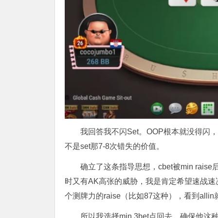
我回答我不闪Set。OOP根本就没得闪
不是set那7-8次错失的价值。
确立了这条指导思想，cbet被min r
时又有AK高张的威胁，我是肯定希望速战速决的
个测牌力的raise（比如87这种），看到al
所以我选择min 3bet点回去，确保