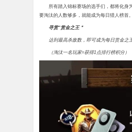
所有踏入锦标赛场的选手们，都将化身
要淘汰的人数够多，就能成为每日猎人榜首
寻赏“赏金之王＂
达到最高杀敌数，即可成为每日赏金之
（淘汰一名玩家=获得1点排行榜积分）