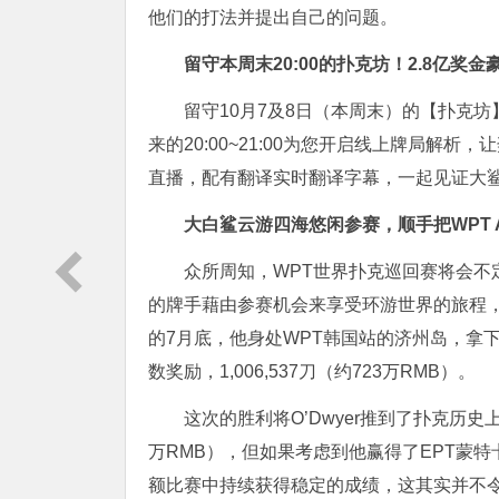
他们的打法并提出自己的问题。
留守本周末20:00的扑克坊！2.8亿奖
留守10月7及8日（本周末）的【扑克坊】
来的20:00~21:00为您开启线上牌局解析，
直播，配有翻译实时翻译字幕，一起见证大
大白鲨云游四海悠闲参赛，顺手把WPT A
众所周知，WPT世界扑克巡回赛将会
的牌手藉由参赛机会来享受环游世界的旅程，大鲨鱼
的7月底，他身处WPT韩国站的济州岛，拿下了
数奖励，1,006,537刀（约723万RMB）。
这次的胜利将O’Dwyer推到了扑克历史上
万RMB），但如果考虑到他赢得了EPT蒙特
额比赛中持续获得稳定的成绩，这其实并不令人