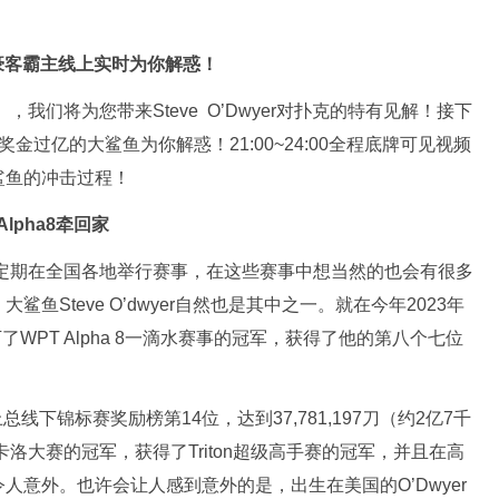
金豪客霸主线上实时为你解惑！
，我们将为您带来Steve O’Dwyer对扑克的特有见解！接下
让奖金过亿的大鲨鱼为你解惑！21:00~24:00全程底牌可见视频
鲨鱼的冲击过程！
lpha8牵回家
不定期在全国各地举行赛事，在这些赛事中想当然的也会有很多
Steve O’dwyer自然也是其中之一。就在今年2023年
WPT Alpha 8一滴水赛事的冠军，获得了他的第八个七位
总线下锦标赛奖励榜第14位，达到37,781,197刀（约2亿7千
卡洛大赛的冠军，获得了Triton超级高手赛的冠军，并且在高
意外。也许会让人感到意外的是，出生在美国的O’Dwyer