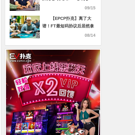
赛！华人老板输麻了！
09/15
【EPCP扑克】离了大
谱！FT最短码协议后居然拿
到亚军奖金！
08/14