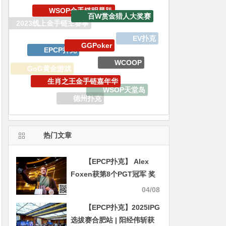
GGPoker
EPCP扑克
WCOOP
生肖之王金手链嘉年华
GoG黄金游戏
WSOP天堂岛
德州扑克
APT亚洲扑克巡回赛
热门文章
【EPCP扑克】 Alex
Foxen获第8个PGT冠军 奖
金突破4500万美元
04/08
【EPCP扑克】2025IPG
选拔赛合肥站 | 阳经伟斩获