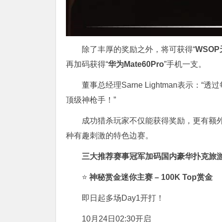
除了丰厚的奖励之外，将可获得“
WSO
再加码获得“
华为Mate60Pro
”手机一支。
董事总经理Sarne Lightman表
顶级神枪手！”
成功猎杀玩家不仅能获得奖励，更有额
种有趣刺激的特色边赛。
三大推荐赛事冠军加码国内豪华扑克旅
⭐
神秘赏金迷你主赛 – 100K Top赏金
即日起多场Day1开打！
10月24日02:30开启