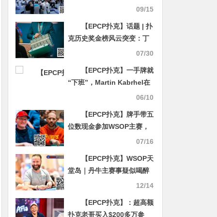
霸都杯冠军！主赛A组404人
09/15
参赛104人晋级，汪家好
【EPCP扑克】话题 | 扑
36.2万计分领跑
克历史奖金榜风云突变：丁
彪半年从第119位飙升至第
07/30
76位
【EPCP扑克】一手牌就
“下班”，Martin Kabrhel在
25K豪客赛光速出局
06/10
【EPCP扑克】牌手带五
位数现金参加WSOP主赛，
结果车被砸了钱被偷了…
07/16
【EPCP扑克】WSOP天
堂岛｜丹牛主赛事疑似喝醉
上桌，仍做出漂亮弃牌！
12/14
【EPCP扑克】：超高额
扑克老哥买入$200多万参