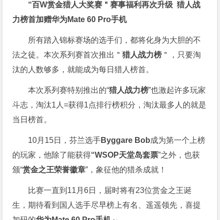
“百W赏金猎人大奖赛＂
赛事福利再次升级
猎人战
力榜首加赠华为Mate 60 Pro手机
所有踏入锦标赛场的选手们，都将化身为大胆的不
法之徒。本次系列赛首次推出＂
猎人战力榜
＂，只要淘
汰的人数够多，就能成为每日猎人榜首。
本次系列赛特别推出的“
猎人战力榜
”也激起许多玩家
斗志，淘汰1人=获得1点排行榜积分，淘汰最多人的就是
当日榜首。
10月15日，芬兰选手
Byggare Bob
成为第一个上榜
的玩家，他除了能获得
“WSOP天堂岛套票
”之外，也获
颁“
赏金之王荣誉徽章
”，象征他的猎杀成就！
比赛一直到11月6日，届时将有23位赏金之王诞
生，期待看到国人选手尽早榜上有名、遥遥领先，喜提
加码的
华为Mate 60 Pro手机
～