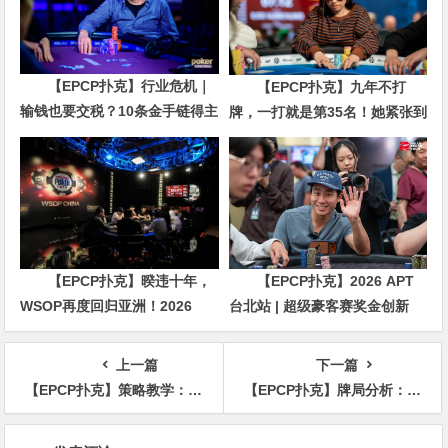
【EPCP扑克】行业危机｜
【EPCP扑克】九年不打
输钱也要交税？10条金手链得主
牌，一打就是第35名！她紧张到
直言“扛不住”，主动砍掉四分之
脚悬空，但全世界以为她很淡定
三比赛
【EPCP扑克】暌违十年，
【EPCP扑克】2026 APT
WSOP再度回归亚洲！2026
台北站 | 超级豪客赛奖金创新
APL济州站6月19-28日盛大登
高，美国选手Ethan
场！
“Rampage” Yau领跑全场！
上一篇
下一篇
【EPCP扑克】策略教学：掌握正确的下注方式 能让收益翻倍！
【EPCP扑克】牌局分析：给nit度身定制的size
文