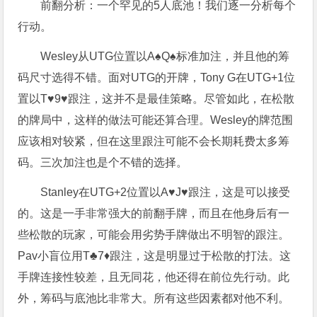
前翻分析：一个罕见的5人底池！我们逐一分析每个
行动。
Wesley从UTG位置以A♠Q♠标准加注，并且他的筹
码尺寸选得不错。面对UTG的开牌，Tony G在UTG+1位
置以T♥9♥跟注，这并不是最佳策略。尽管如此，在松散
的牌局中，这样的做法可能还算合理。Wesley的牌范围
应该相对较紧，但在这里跟注可能不会长期耗费太多筹
码。三次加注也是个不错的选择。
Stanley在UTG+2位置以A♥J♥跟注，这是可以接受
的。这是一手非常强大的前翻手牌，而且在他身后有一
些松散的玩家，可能会用劣势手牌做出不明智的跟注。
Pav小盲位用T♣7♦跟注，这是明显过于松散的打法。这
手牌连接性较差，且无同花，他还得在前位先行动。此
外，筹码与底池比非常大。所有这些因素都对他不利。