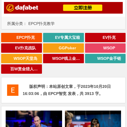
所属分类：
EPCP扑克教学
EPCP扑克
EV专属大宝箱
EV扑克
EV扑克战队
GGPoker
WSOP
WSOP天堂岛
WSOP线上金手链
WSOP金手链
百W赏金猎人大奖赛
版权声明：
本站原创文章，于2023年10月20日
16:03:06
，由
EPCP智竞
发表，共 3913 字。