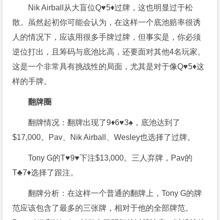
Nik Airball从大盲位Q♥5♦过牌，这也明显过于松
散。虽然起初你可能会认为，在这样一个底池赔率很诱
人的情况下，应该用很多手牌过牌，但事实是，你必须
逆位打出，且筹码与底池比高，还要面对其他4名玩家。
这是一个非常具有挑战性的局面，尤其是对于像Q♥5♦这
样的手牌。
翻牌圈
翻牌情况：翻牌出现了9♦6♥3♠，底池达到了
$17,000。Pav、Nik Airball、Wesley也选择了过牌。
Tony G的T♥9♥下注$13,000。三人弃牌，Pav的
T♣7♦选择了跟注。
翻牌分析：在这样一个普通的翻牌上，Tony G的牌
范应该包含了最多的三张牌，相对于他的全部牌范。