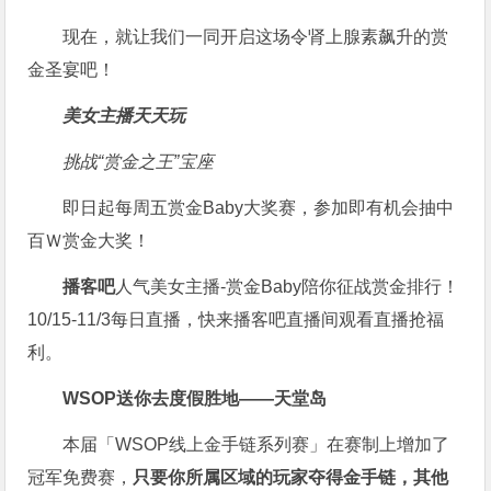
现在，就让我们一同开启这场令肾上腺素飙升的赏
金圣宴吧！
美女主播天天玩
挑战“赏金之王”宝座
即日起每周五赏金Baby大奖赛，参加即有机会抽中
百Ｗ赏金大奖！
播客吧
人气美女主播-赏金Baby陪你征战赏金排行！
10/15-11/3每日直播，快来播客吧直播间观看直播抢福
利。
WSOP送你去度假胜地——天堂岛
本届「WSOP线上金手链系列赛」在赛制上增加了
冠军免费赛，
只要你所属区域的玩家夺得金手链，其他