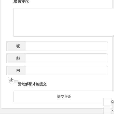
发表评论
章
导
航
昵
*
称
邮
*
箱
网
址
滑动解锁才能提交