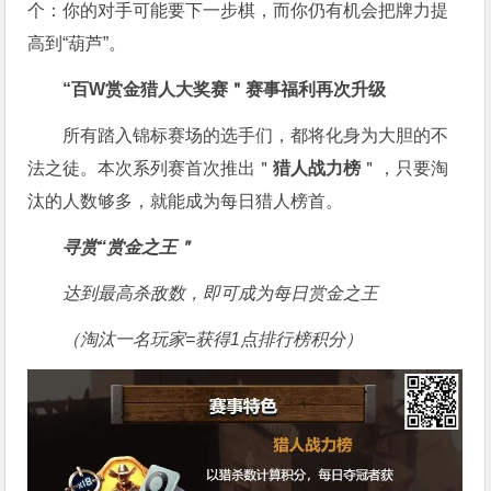
个：你的对手可能要下一步棋，而你仍有机会把牌力提
高到“葫芦”。
“百W赏金猎人大奖赛＂
赛事福利再次升级
所有踏入锦标赛场的选手们，都将化身为大胆的不
法之徒。本次系列赛首次推出＂
猎人战力榜
＂，只要淘
汰的人数够多，就能成为每日猎人榜首。
寻赏“赏金之王＂
达到最高杀敌数，即可成为每日赏金之王
（淘汰一名玩家=获得1点排行榜积分）