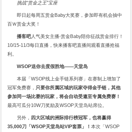
挑战“赏金之王”宝座
即日起每周五赏金Baby大奖赛，参加即有机会抽中
百Ｗ赏金大奖！
播客吧
人气美女主播-赏金Baby陪你征战赏金排行！
10/15-11/3每日直播，快来播客吧直播间观看直播抢福
利。
WSOP送你去度假胜地——天堂岛
本届「WSOP线上金手链系列赛」在赛制上增加了
冠军免费赛，
只要你所属区域的玩家夺得金手链，其他
参加同一场比赛的玩家，将会自动受邀至专属免费赛！
最高可瓜分10W刀奖励及WSOP天堂岛站席位。
另外，
四大区域的洲际排行榜冠军，也将赢得
35,000刀「WSOP天堂岛站VIP套票」！
本次「WSOP