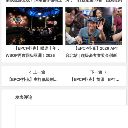
牌，一打就是第35名！她紧张到
直言“扛不住”，主动砍掉四分之
脚悬空，但全世界以为她很淡定
三比赛
【EPCP扑克】暌违十年，
【EPCP扑克】2026 APT
WSOP再度回归亚洲！2026
台北站 | 超级豪客赛奖金创新
APL济州站6月19-28日盛大登
高，美国选手Ethan
场！
“Rampage” Yau领跑全场！
上一篇
下一篇
【EPCP扑克】主打低级别的扑克圈牌农，靠待在舒适区盈利6000万+！
【EPCP扑克】简讯 | EPT塞浦路斯站：丁彪获得25,000锦标赛第六名
文
发表评论
章
导
航