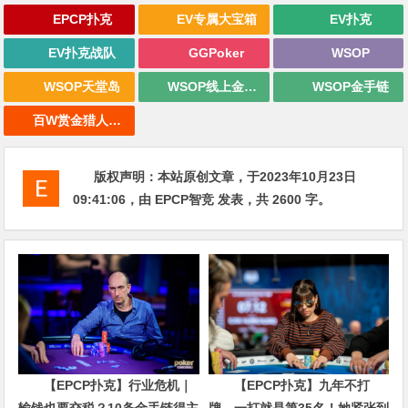
EPCP扑克
EV专属大宝箱
EV扑克
EV扑克战队
GGPoker
WSOP
WSOP天堂岛
WSOP线上金手链
WSOP金手链
百W赏金猎人大奖赛
版权声明：
本站原创文章，于2023年10月23日
09:41:06
，由
EPCP智竞
发表，共 2600 字。
【EPCP扑克】行业危机｜
【EPCP扑克】九年不打
输钱也要交税？10条金手链得主