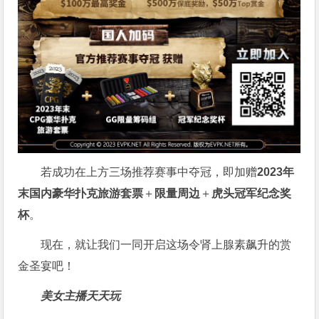
若成功在上方三场推荐赛事中夺冠，即加赠
2023年
末国内豪华扑克旅游套票
＋
限量周边
＋
虎头冠军纪念奖
杯
。
现在，就让我们一同开启这场令肾上腺素飙升的赏
金圣宴吧！
美女主播天天玩