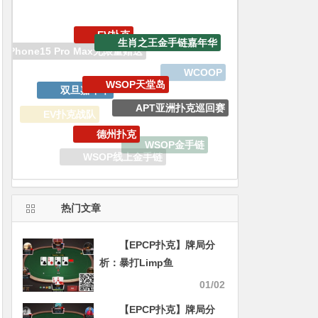
EV扑克
生肖之王金手链嘉年华
WSOP天堂岛
双旦嘉年华
WCOOP
APT亚洲扑克巡回赛
德州扑克
EV扑克战队
WSOP金手链
WSOP线上金手链
热门文章
【EPCP扑克】牌局分
析：暴打Limp鱼
01/02
【EPCP扑克】牌局分