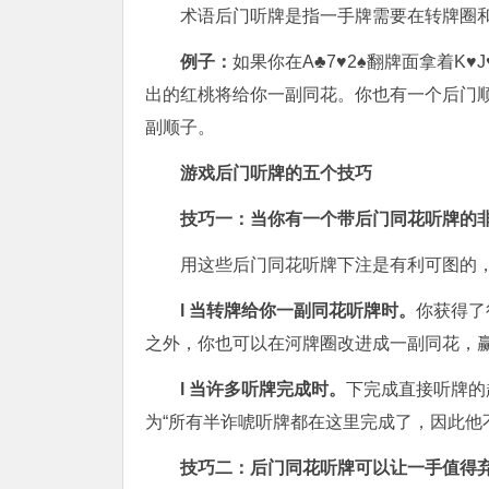
术语后门听牌是指一手牌需要在转牌圈
例子：
如果你在A♣7♥2♠翻牌面拿着K
出的红桃将给你一副同花。你也有一个后门顺
副顺子。
游戏后门听牌的五个技巧
技巧一：当你有一个带后门同花听牌的
用这些后门同花听牌下注是有利可图的
l 当转牌给你一副同花听牌时。
你获得了
之外，你也可以在河牌圈改进成一副同花，
l 当许多听牌完成时。
下完成直接听牌的
为“所有半诈唬听牌都在这里完成了，因此他
技巧二：后门同花听牌可以让一手值得