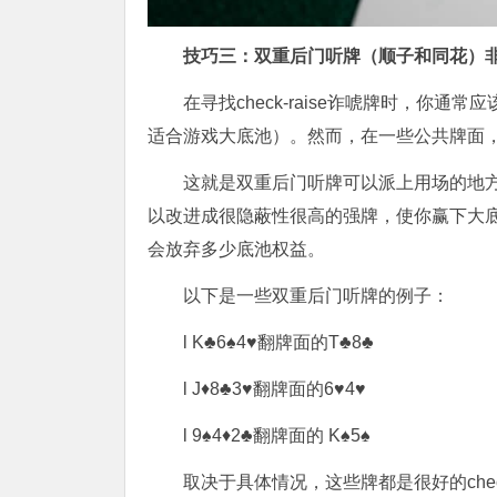
技巧三：双重后门听牌（顺子和同花）非常适
在寻找check-raise诈唬牌时，你
适合游戏大底池）。然而，在一些公共牌面
这就是双重后门听牌可以派上用场的地
以改进成很隐蔽性很高的强牌，使你赢下大底池。此
会放弃多少底池权益。
以下是一些双重后门听牌的例子：
l K♣6♠4♥翻牌面的T♣8♣
l J♦8♣3♥翻牌面的6♥4♥
l 9♠4♦2♣翻牌面的 K♠5♠
取决于具体情况，这些牌都是很好的check