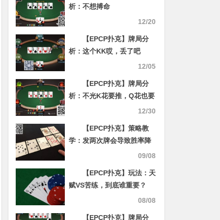
析：不想搏命
12/20
【EPCP扑克】牌局分
析：这个KK哎，丢了吧
12/05
【EPCP扑克】牌局分
析：不光K花要推，Q花也要
推
12/30
【EPCP扑克】策略教
学：发两次牌会导致胜率降
低吗？
09/08
【EPCP扑克】玩法：天
赋VS苦练，到底谁重要？
08/08
【EPCP扑克】牌局分