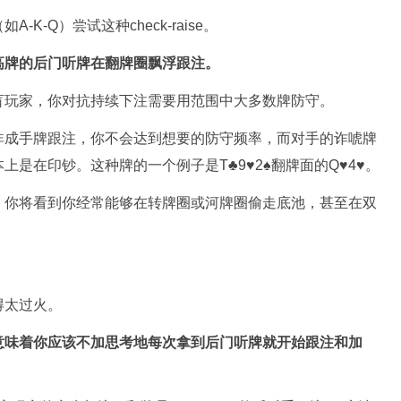
K-Q）尝试这种check-raise。
高牌的后门听牌在翻牌圈飘浮跟注。
盲玩家，你对抗持续下注需要用范围中大多数牌防守。
非成手牌跟注，你不会达到想要的防守频率，而对手的诈唬牌
是在印钞。这种牌的一个例子是T♣9♥2♠翻牌面的Q♥4♥。
。你将看到你经常能够在转牌圈或河牌圈偷走底池，甚至在双
得太过火。
意味着你应该不加思考地每次拿到后门听牌就开始跟注和加