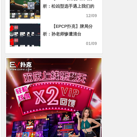
析：松凶型选手遇上我们的
铁头
12/09
【EPCP扑克】牌局分
析：孙老师惨遭清台
01/09