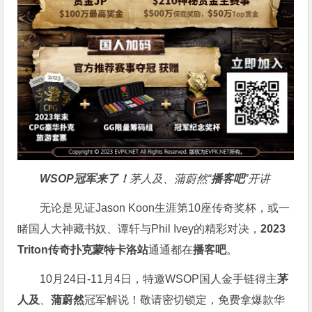
WSOP冠军来了！
茅人及、蒲蔚然“
播客吧
”开讲
无论是见证Jason Koon生涯第10座传奇奖杯，或一
睹国人大神藏书奴、谭轩与Phil Ivey的精彩对决，
2023
Triton传奇扑克蒙特卡洛站
通通都在
播客吧
。
10月24日-11月4日，特邀WSOP国人金手链得主
茅
人及
、
蒲蔚然
冠军解说！敬请密切锁定，免费拿爆款华