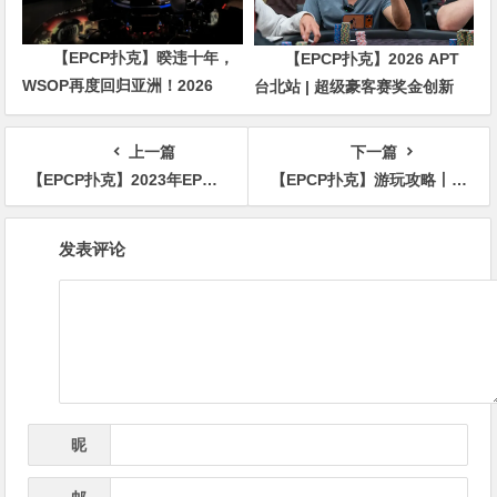
【EPCP扑克】暌违十年，
【EPCP扑克】2026 APT
WSOP再度回归亚洲！2026
台北站 | 超级豪客赛奖金创新
APL济州站6月19-28日盛大登
高，美国选手Ethan
场！
“Rampage” Yau领跑全场！
上一篇
下一篇
【EPCP扑克】2023年EPT塞浦路斯站圆满落幕 周全获得$10,300豪客赛第15名
【EPCP扑克】游玩攻略丨2023CQPT城市选拔赛【成都站】赛事酒店介绍及城市游玩攻略！
文
发表评论
章
导
航
昵
*
称