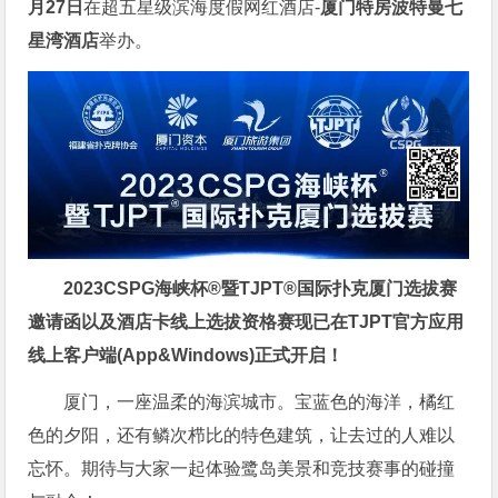
月27日
在超五星级滨海度假网红酒店-
厦门特房波特曼七
星湾酒店
举办。
2023CSPG海峡杯®暨TJPT®国际扑克厦门选拔赛
邀请函以及酒店卡线上选拔资格赛现已在TJPT官方应用
线上客户端(App&Windows)正式开启！
厦门，一座温柔的海滨城市。宝蓝色的海洋，橘红
色的夕阳，还有鳞次栉比的特色建筑，让去过的人难以
忘怀。期待与大家一起体验鹭岛美景和竞技赛事的碰撞