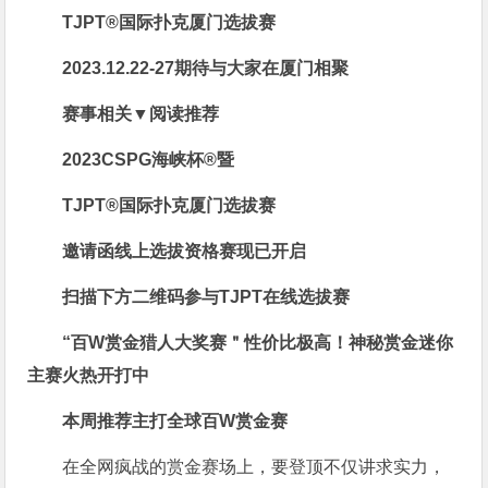
TJPT®国际扑克厦门选拔赛
2023.12.22-27
期待与大家在厦门相聚
赛事相关▼阅读推荐
2023CSPG海峡杯®暨
TJPT®国际扑克厦门选拔赛
邀请函线上选拔资格赛现已开启
扫描下方二维码
参与TJPT在线选拔赛
“百W赏金猎人大奖赛＂性价比极高！
神秘赏金迷你
主赛火热开打中
本周推荐主打
全球百W赏金赛
在全网疯战的赏金赛场上，要登顶不仅讲求实力，