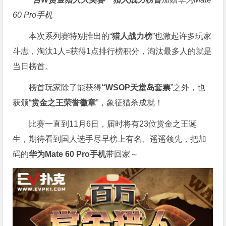
60 Pro手机
本次系列赛特别推出的“
猎人战力榜
”也激起许多玩家
斗志，淘汰1人=获得1点排行榜积分，淘汰最多人的就是
当日榜首。
榜首玩家除了能获得
“WSOP天堂岛套票
”之外，也
获颁“
赏金之王荣誉徽章
”，象征猎杀成就！
比赛一直到11月6日，届时将有23位赏金之王诞
生，期待看到国人选手尽早榜上有名、遥遥领先，把加
码的
华为Mate 60 Pro手机
带回家～