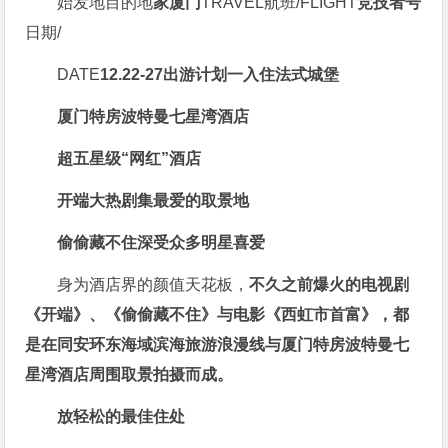
始发地
目的地
家
厦门
TRAVEL
航班/
FLIGHT
竞技者号
日期/
DATE
12.22-27
出游计划一
入住法式城堡
厦门特房波特曼七星湾酒店
超五星级“网红”酒店
开端
大热剧集最爱的取景地
偷偷藏不住
深受众多明星喜爱
身为酒店界的颜值天花板，
不久之前爆火的电视剧
《开端》、《偷偷藏不住》与电影《西虹市首富》，都
是在同安环东海域滨海旅游浪漫线与厦门特房波特曼七
星湾酒店周围取景拍摄而成。
放轻松的最佳住处