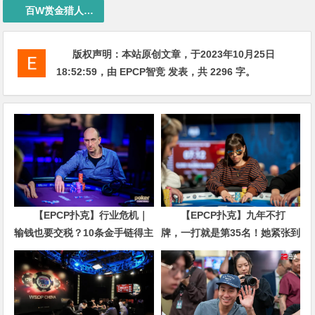
百W赏金猎人大奖赛
版权声明：
本站原创文章，于2023年10月25日
18:52:59
，由
EPCP智竞
发表，共 2296 字。
【EPCP扑克】行业危机｜
【EPCP扑克】九年不打
输钱也要交税？10条金手链得主
牌，一打就是第35名！她紧张到
直言“扛不住”，主动砍掉四分之
脚悬空，但全世界以为她很淡定
三比赛