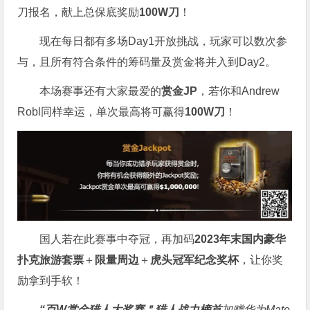
刀报名，献上总保底奖励
100W刀
！
现在每日都有多场Day1开放挑战，玩家可以数次参
与，且所有符合条件的筹码量及赏金将并入到Day2。
本场赛事还有大家最爱的
赏金JP
，若你和Andrew
Robl同样幸运，单次最高将可赢得
100W刀
！
国人若在此赛事中夺冠，再加码
2023年末国内豪华
扑克旅游套票
＋
限量周边
＋
虎头冠军纪念奖杯
，让你奖
励拿到手软！
“百W赏金猎人大奖赛＂
猎人战力榜首
加赠华为Mate