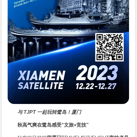
与 TJPT 一起玩转鹭岛！
厦门
秋高气爽
在鹭岛感受“文旅+竞技”