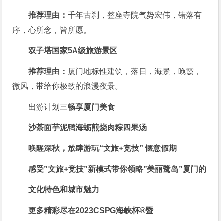
推荐理由：
千年古刹，整座寺院气势宏伟，错落有
序，心所念，皆所愿。
双子塔
国家5A级旅游景区
推荐理由：
厦门地标性建筑，落日，海景，晚霞，
微风，带给你极致的浪漫夜景。
出游计划三
畅享厦门美食
沙茶面
芋泥鸭
海蛎煎
烧肉粽
四果汤
唤醒深秋，放肆游玩
“文旅+竞技” 惬意假期
感受”文旅+竞技”新模式
带你领略”美丽鹭岛”厦门的
文化特色和城市魅力
更多精彩
尽在
2023CSPG海峡杯®暨