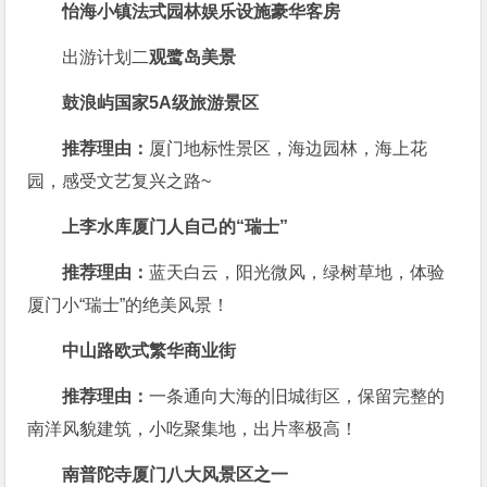
怡海小镇
法式园林
娱乐设施
豪华客房
出游计划二
观鹭岛美景
鼓浪屿
国家5A级旅游景区
推荐理由：
厦门地标性景区，海边园林，海上花
园，感受文艺复兴之路~
上李水库
厦门人自己的“瑞士”
推荐理由：
蓝天白云，阳光微风，绿树草地，体验
厦门小“瑞士”的绝美风景！
中山路
欧式繁华商业街
推荐理由：
一条通向大海的旧城街区，保留完整的
南洋风貌建筑，小吃聚集地，出片率极高！
南普陀寺
厦门八大风景区之一