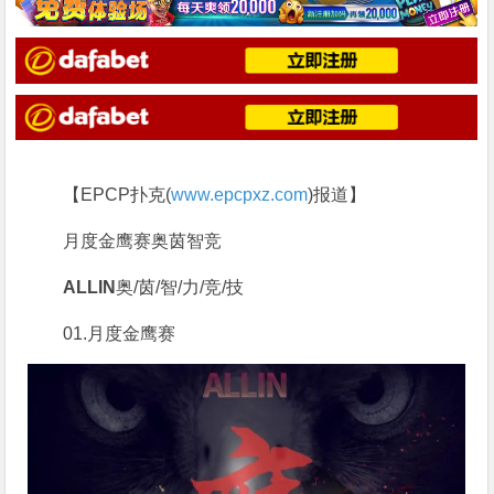
【EPCP扑克(
www.epcpxz.com
)报道】
月度金鹰赛
奥茵智
竞
ALLIN
奥/茵/智/力/竞/技
01.
月度金鹰赛