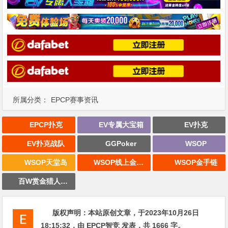
所属分类：
EPCP赛事资讯
EPCP扑克
EV专属大宝箱
EV扑克
EV扑克战队
GGPoker
WSOP
WSOP天堂岛
WSOP线上金手链
WSOP金手链
百W赏金猎人大奖赛
版权声明：
本站原创文章，于2023年10月26日
18:15:32
，由
EPCP智竞
发表，共 1666 字。