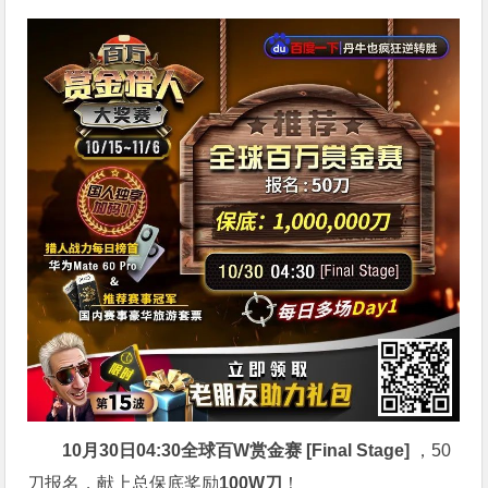
10月30日04:30
全球百W赏金赛 [Final Stage]
，50
刀报名，献上总保底奖励
100W刀
！