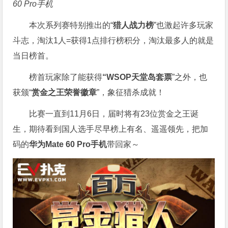
60 Pro手机
本次系列赛特别推出的“
猎人战力榜
”也激起许多玩家
斗志，淘汰1人=获得1点排行榜积分，淘汰最多人的就是
当日榜首。
榜首玩家除了能获得
“WSOP天堂岛套票
”之外，也
获颁“
赏金之王荣誉徽章
”，象征猎杀成就！
比赛一直到11月6日，届时将有23位赏金之王诞
生，期待看到国人选手尽早榜上有名、遥遥领先，把加
码的
华为Mate 60 Pro手机
带回家～