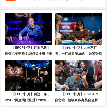
【EPCP扑克】行业危机｜
【EPCP扑克】九年不打
输钱也要交税？10条金手链得主
牌，一打就是第35名！她紧张到
直言“扛不住”，主动砍掉四分之
脚悬空，但全世界以为她很淡定
三比赛
【EPCP扑克】暌违十年，
【EPCP扑克】2026 APT
WSOP再度回归亚洲！2026
台北站 | 超级豪客赛奖金创新
APL济州站6月19-28日盛大登
高，美国选手Ethan