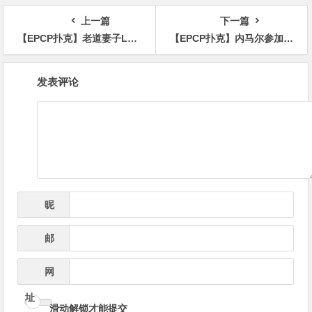
场！
“Rampage” Yau领跑全场！
上一篇
下一篇
【EPCP扑克】老道妻子Louise Brunson随爱人去了，62年的婚姻是扑克圈的典范
【EPCP扑克】内马尔参加扑克比赛：“我不在乎奖金，我只想要冠军！”
文
发表评论
章
导
航
昵
*
称
邮
*
箱
网
址
滑动解锁才能提交