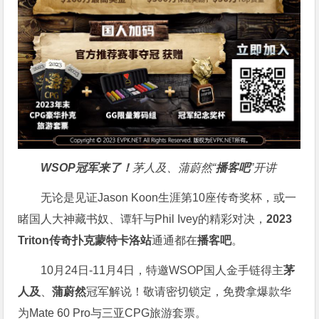
WSOP冠军来了！
茅人及、蒲蔚然“
播客吧
”开讲
无论是见证Jason Koon生涯第10座传奇奖杯，或一
睹国人大神藏书奴、谭轩与Phil Ivey的精彩对决，
2023
Triton传奇扑克蒙特卡洛站
通通都在
播客吧
。
10月24日-11月4日，特邀WSOP国人金手链得主
茅
人及
、
蒲蔚然
冠军解说！敬请密切锁定，免费拿爆款华
为Mate 60 Pro与三亚CPG旅游套票。