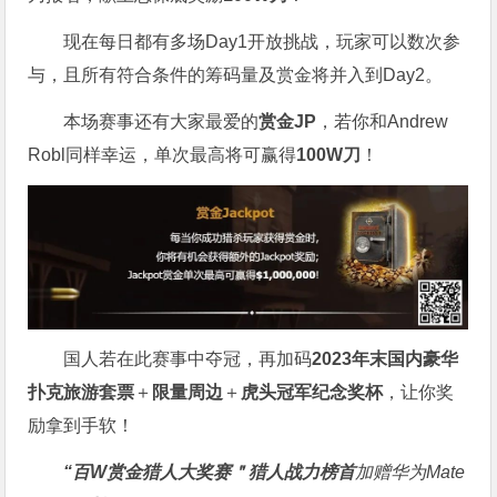
现在每日都有多场Day1开放挑战，玩家可以数次参
与，且所有符合条件的筹码量及赏金将并入到Day2。
本场赛事还有大家最爱的
赏金JP
，若你和Andrew
Robl同样幸运，单次最高将可赢得
100W刀
！
国人若在此赛事中夺冠，再加码
2023年末国内豪华
扑克旅游套票
＋
限量周边
＋
虎头冠军纪念奖杯
，让你奖
励拿到手软！
“百W赏金猎人大奖赛＂
猎人战力榜首
加赠华为Mate