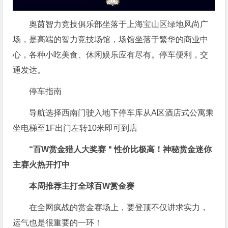
奥茵智力竞技俱乐部坐落于上海宝山区绿地风尚广
场，是高端的智力竞技场馆，场馆坐落于繁华的商业中
心，各种小吃美食、休闲娱乐应有尽有。停车便利，交
通发达。
停车指南
导航选择西南门驶入地下停车库从A区酒店式公寓乘
坐电梯至1F出门左转10米即可到店
“百W赏金猎人大奖赛＂性价比极高！
神秘赏金迷你
主赛火热开打中
本周推荐主打
全球百W赏金赛
在全网疯战的赏金赛场上，要登顶不仅讲求实力，
运气也是很重要的一环！