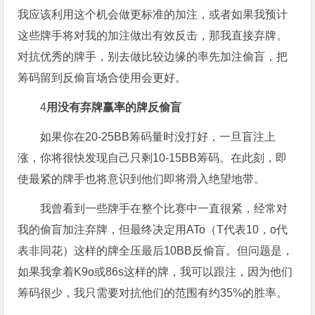
我应该利用这个机会做更标准的加注，或者如果我预计
这些牌手将对我的加注做出有效反击，那我直接弃牌。
对抗优秀的牌手，别去做比较边缘的率先加注偷盲，把
筹码留到反偷盲场合使用会更好。
4
用没有弃牌赢率的牌反偷盲
如果你在20-25BB筹码量时没打好，一旦盲注上
涨，你将很快发现自己只剩10-15BB筹码。在此刻，即
使最紧的牌手也将意识到他们即将滑入绝望地带。
我曾看到一些牌手在整个比赛中一直很紧，经常对
我的偷盲加注弃牌，但最终决定用ATo（T代表10，o代
表非同花）这样的牌全压最后10BB反偷盲。但问题是，
如果我拿着K9o或86s这样的牌，我可以跟注，因为他们
筹码很少，我只需要对抗他们的范围有约35%的胜率。