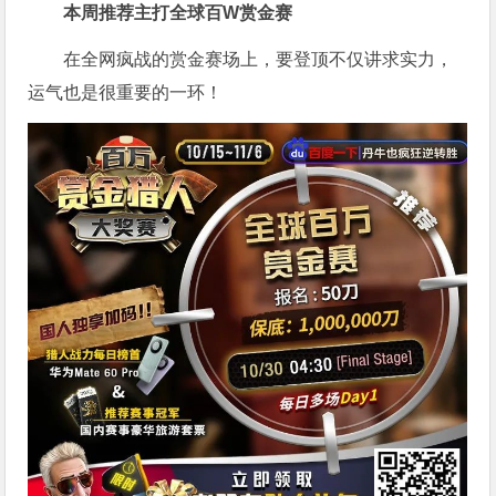
本周推荐主打
全球百W赏金赛
在全网疯战的赏金赛场上，要登顶不仅讲求实力，
运气也是很重要的一环！