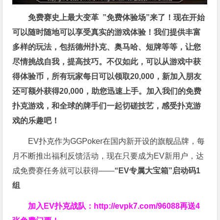
免费赛史上最大变革
”免费体验场”来了！
现在开始
可以随时随地可以享受真实的游戏体验！我们提供丰富
多样的玩法，包括德州扑克、奥马哈、短牌等等，让您
尽情挑战自我，提高技巧。不仅如此，
可以从游戏中获
得体验币，所有玩家每日可以领取20,000，新加入朋友
还可额外获得20,000，助您迅速上手。
加入我们的免费
扑克游戏，和全球的牌手们一起切磋技艺，感受扑克游
戏的乐趣吧！
EV扑克作为GGPoker在国内新开设的旗舰品牌，每
月不断推出福利反馈活动，现在只要成为EV新用户，达
成免费赛任务就可以获得——
“EV专属大宝箱”启动码1
组
加入EV扑克战队：
http://evpk7.com/96088
再送4