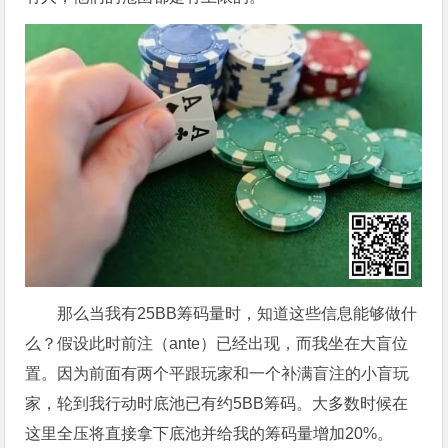
那么当我有25BB筹码量时，知道这些信息能够做什
么？假设此时前注（ante）已经出现，而我坐在大盲位
置。因为前面有两个平跟玩家和一个补满盲注的小盲玩
家，轮到我行动时底池已有约5BB筹码。大多数时候在
这里全压将直接拿下底池并给我的筹码量增加20%。