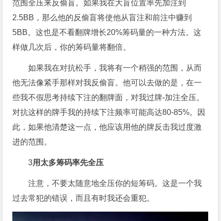
范围全压来反偷盲。如果我在大盲位置率先加注到
2.5BB，那么他的反偷盲将使他从盲注和前注中赚到
5BB。这也是不看翻牌增长20%筹码量的一种方法。这
样做几次后，你的筹码量将翻倍。
如果我在对抗松手，我将有一个稍强的范围，从而
他无法像紧手那样对我反偷盲。他可以去做的是，在一
些我不假思考持续下注的翻牌面，对我过牌-加注全压。
对抗这样的牌手我的持续下注频率可能高达80-85%。因
此，如果他清楚这一点，他应该用他的牌反击我过度激
进的范围。
3
用太多筹码率先全压
注意，不要太随意地全压你的短筹码。这是一个我
过去常犯的错误，而且有时我还会重犯。