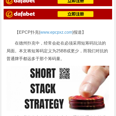
【EPCP扑克(
www.epcpxz.com
)报道】
在德州扑克中，经常会处在必须采用短筹码玩法的
局面。本文将短筹码定义为25BB或更少，而我们对抗的
普通牌手都远多于那个筹码量。