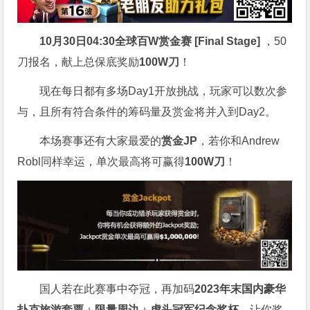
10月30日04:30
全球百W赏金赛 [Final Stage]
，50
刀报名，献上总保底奖励
100W刀
！
现在每日都有多场Day1开放挑战，玩家可以数次参
与，且所有符合条件的筹码量及赏金将并入到Day2。
本场赛事还有大家最爱的
赏金JP
，若你和Andrew
Robl同样幸运，单次最高将可赢得
100W刀
！
国人若在此赛事中夺冠，再加码
2023年末国内豪华
扑克旅游套票
＋
限量周边
＋
虎头冠军纪念奖杯
，让你奖