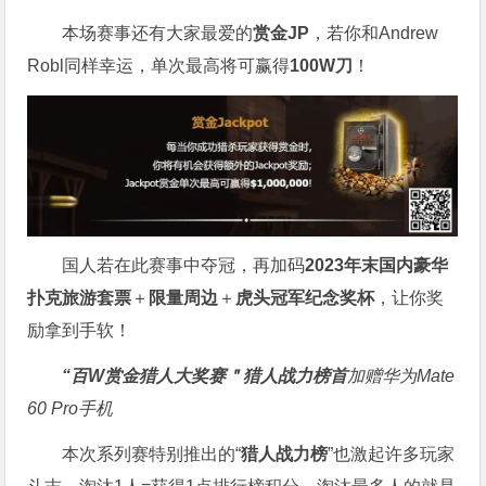
本场赛事还有大家最爱的
赏金JP
，若你和Andrew
Robl同样幸运，单次最高将可赢得
100W刀
！
国人若在此赛事中夺冠，再加码
2023年末国内豪华
扑克旅游套票
＋
限量周边
＋
虎头冠军纪念奖杯
，让你奖
励拿到手软！
“百W赏金猎人大奖赛＂
猎人战力榜首
加赠华为Mate
60 Pro手机
本次系列赛特别推出的“
猎人战力榜
”也激起许多玩家