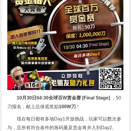
10月30日04:30
全球百W赏金赛 [Final Stage]
，50
刀报名，献上总保底奖励
100W刀
！
现在每日都有多场Day1开放挑战，玩家可以数次参
与，且所有符合条件的筹码量及赏金将并入到Day2。