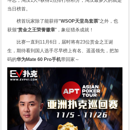
斗志，淘汰1人=获得1点排行榜积分，淘汰最多人的就是
当日榜首。
榜首玩家除了能获得
“WSOP天堂岛套票
”之外，也
获颁“
赏金之王荣誉徽章
”，象征猎杀成就！
比赛一直到11月6日，届时将有23位赏金之王诞
生，期待看到国人选手尽早榜上有名、遥遥领先，把加
码的
华为Mate 60 Pro手机
带回家～