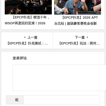
【EPCP扑克】暌违十年，
【EPCP扑克】2026 APT
WSOP再度回归亚洲！2026
台北站 | 超级豪客赛奖金创新
APL济州站6月19-28日盛大登
高，美国选手Ethan
场！
“Rampage” Yau领跑全场！
上一篇
下一篇
【EPCP扑克】扑克测试：如何选择最合适诈唬手牌？
【EPCP扑克】玩法：两对转诈唬，河牌幸运击中葫芦成功夺池
文
发表评论
章
导
航
昵