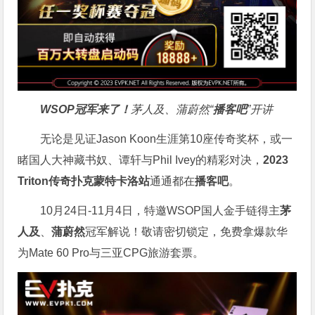
WSOP冠军来了！
茅人及、蒲蔚然“
播客吧
”开讲
无论是见证Jason Koon生涯第10座传奇奖杯，或一
睹国人大神藏书奴、谭轩与Phil Ivey的精彩对决，
2023
Triton传奇扑克蒙特卡洛站
通通都在
播客吧
。
10月24日-11月4日，特邀WSOP国人金手链得主
茅
人及
、
蒲蔚然
冠军解说！敬请密切锁定，免费拿爆款华
为Mate 60 Pro与三亚CPG旅游套票。