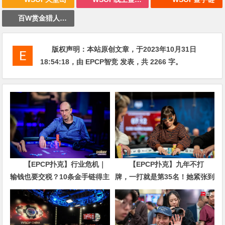
百W赏金猎人大奖赛
版权声明：
本站原创文章，于2023年10月31日
18:54:18
，由
EPCP智竞
发表，共 2266 字。
【EPCP扑克】行业危机｜
【EPCP扑克】九年不打
输钱也要交税？10条金手链得主
牌，一打就是第35名！她紧张到
直言“扛不住”，主动砍掉四分之
脚悬空，但全世界以为她很淡定
三比赛