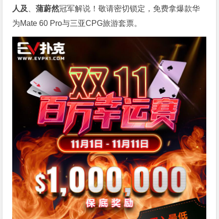
人及
、
蒲蔚然
冠军解说！敬请密切锁定，免费拿爆款华
为Mate 60 Pro与三亚CPG旅游套票。