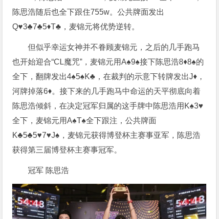
陈思浩随后也全下跟住755w。公共牌面发出
Q♥️3♣️7♣️5♦️T♣️，麦锦元将优势逆转。
但似乎幸运女神并不眷顾麦锦元，之后的几手跑马
也开始迎合“CL魔咒”，麦锦元用A♠️9♠️接下陈思浩8♦️8♠️的
全下，翻牌发出4♠️5♠️K♣️，在裁判的示意下转牌发出J♦️，
河牌掉落6♦️。接下来的几手跑马中命运的天平彻底向着
陈思浩倾斜，在决定冠军归属的这手牌中陈思浩用K♠️3♥️
全下，麦锦元用A♠️T♠️全下跟注，公共牌面
K♣️5♣️5♥️7♥️J♠️，麦锦元获得博登杯主赛事亚军，陈思浩
获得第三届博登杯主赛事冠军。
冠军 陈思浩