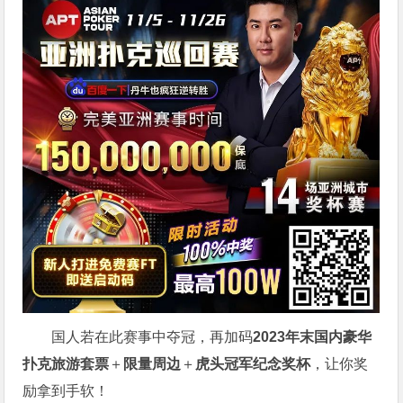
国人若在此赛事中夺冠，再加码
2023年末国内豪华
扑克旅游套票
＋
限量周边
＋
虎头冠军纪念奖杯
，让你奖
励拿到手软！