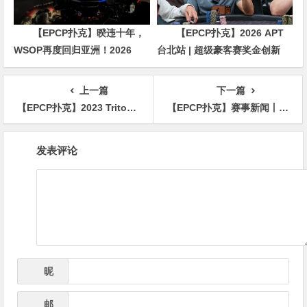
【EPCP扑克】暌违十年，
【EPCP扑克】2026 APT
WSOP再度回归亚洲！2026
台北站 | 超级豪客赛奖金创新
APL济州站6月19-28日盛大登
高，美国选手Ethan
场！
“Rampage” Yau领跑全场！
上一篇
下一篇
【EPCP扑克】2023 Triton蒙特卡洛圆满收官 Jason Koon斩获第10个冠军头衔 Danny Tang获赛事#12亚军
【EPCP扑克】赛事新闻丨2023第五届TPA大师慈善邀请赛首日赛况公布
文
发表评论
章
导
航
昵
*
称
邮