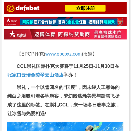
【EPCP扑克(
www.epcpxz.com
)报道】
CCL崇礼国际扑克大赛将于
11月25日-11月30日
在
张家口云瑧金陵翠云山酒店
举办
！
崇礼，一个以雪闻名的“国度”，因未经人工雕饰的
纯白之境吸引着各地游客，梦幻般浩瀚美景与踏雪飞扬
成了这里的标签。在崇礼CCL，来一场冬日赛事之旅，
让冰雪与热爱相遇!