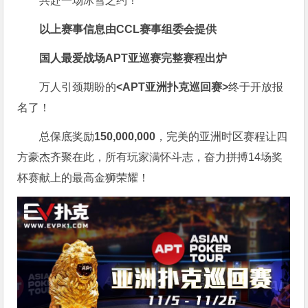
共赴一场冰雪之约！
以上赛事信息由CCL赛事组委会提供
国人最爱战场
APT亚巡赛完整赛程出炉
万人引颈期盼的
<APT亚洲扑克巡回赛>
终于开放报
名了！
总保底奖励
150,000,000
，完美的亚洲时区赛程让四
方豪杰齐聚在此，所有玩家满怀斗志，奋力拼搏14场奖
杯赛献上的最高金狮荣耀！