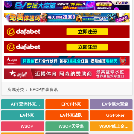
所属分类：
EPCP赛事资讯
APT亚洲扑克巡回赛
EPCP扑克
EV专属大宝箱
EV扑克
EV扑克战队
GGPoker
WSOP
WSOP天堂岛
WSOP线上金手链