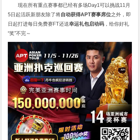
现在所有重点赛事都已经有多场Day1可以挑战11月
5日起活跃新朋友除了将
自
动获得APT赛事席位
之外，即
日起打进每日免费赛FT还送
幸运礼包启动码
，给你好礼
“奖”不完～