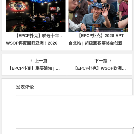
【EPCP扑克】暌违十年，
【EPCP扑克】2026 APT
WSOP再度回归亚洲！2026
台北站 | 超级豪客赛奖金创新
APL济州站6月19-28日盛大登
高，美国选手Ethan
场！
“Rampage” Yau领跑全场！
上一篇
下一篇
【EPCP扑克】重要通知 | 2023HSPC选拔赛【厦门站】酒店预订将于2023年11月3日14:00开通！
【EPCP扑克】WSOP欧洲站直播桌出现背面花纹不对称的扑克牌，是偶然还是常态？
文
发表评论
章
导
航