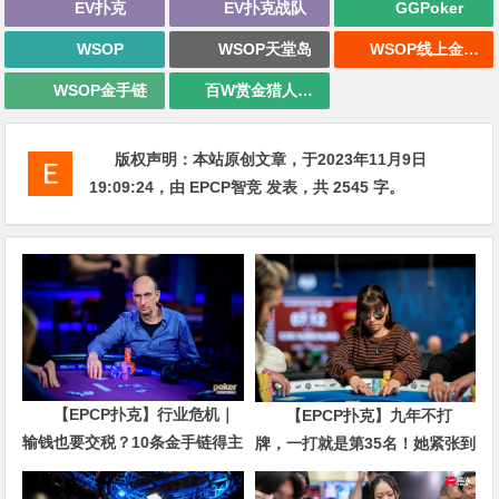
EV扑克
EV扑克战队
GGPoker
WSOP
WSOP天堂岛
WSOP线上金手链
WSOP金手链
百W赏金猎人大奖赛
版权声明：
本站原创文章，于2023年11月9日
19:09:24
，由
EPCP智竞
发表，共 2545 字。
【EPCP扑克】行业危机｜
【EPCP扑克】九年不打
输钱也要交税？10条金手链得主
牌，一打就是第35名！她紧张到
直言“扛不住”，主动砍掉四分之
脚悬空，但全世界以为她很淡定
三比赛