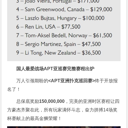
国人最爱战场
APT亚巡赛完整赛程出炉
万人引颈期盼的
<APT亚洲扑克巡回赛>
终于开放报
名了！
总保底奖励
150,000,000
，完美的亚洲时区赛程让四
方豪杰齐聚在此，所有玩家满怀斗志，奋力拼搏14场奖
杯赛献上的最高金狮荣耀！