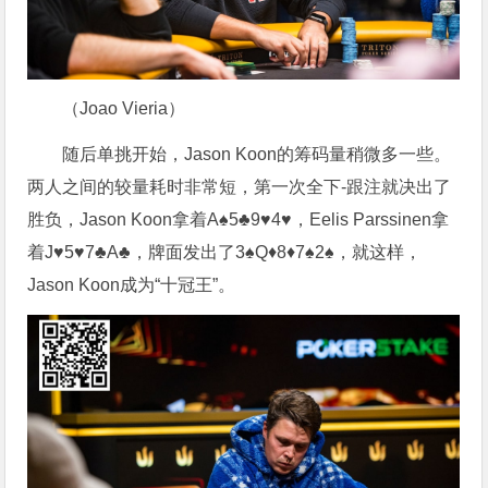
（Joao Vieria）
随后单挑开始，Jason Koon的筹码量稍微多一些。
两人之间的较量耗时非常短，第一次全下-跟注就决出了
胜负，Jason Koon拿着A♠5♣9♥4♥，Eelis Parssinen拿
着J♥5♥7♣A♣，牌面发出了3♠Q♦8♦7♠2♠，就这样，
Jason Koon成为“十冠王”。