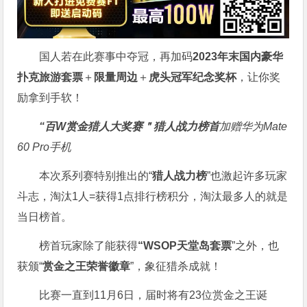
国人若在此赛事中夺冠，再加码
2023年末国内豪华
扑克旅游套票
＋
限量周边
＋
虎头冠军纪念奖杯
，让你奖
励拿到手软！
“百W赏金猎人大奖赛＂
猎人战力榜首
加赠华为Mate
60 Pro手机
本次系列赛特别推出的“
猎人战力榜
”也激起许多玩家
斗志，淘汰1人=获得1点排行榜积分，淘汰最多人的就是
当日榜首。
榜首玩家除了能获得
“WSOP天堂岛套票
”之外，也
获颁“
赏金之王荣誉徽章
”，象征猎杀成就！
比赛一直到11月6日，届时将有23位赏金之王诞