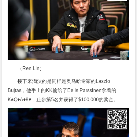
（Ren Lin）
接下来淘汰的是同样是奥马哈专家的Laszlo
Bujtas，他手上的KK输给了Eelis Parssinen拿着的
K♠Q♦A♦8♥，止步第5名并获得了$100,000的奖金。