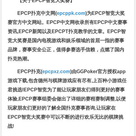
【关于EPCP智竞大奖赛】
EPCP扑克中文网(
epcppk.com
)为EPCP智竞大奖
赛官方中文网站。EPCP中文网收录所有EPCP中文赛事
资讯,EPCP新闻以及EPCPT扑克教学的文章。EPCP智
竞大奖赛是国内电视游戏和娱乐领域的首屈一指的赛事
品牌，赛事安全公正，值得参赛选手信赖，点燃了国内
扑克热潮。
EPCP扑克(
epcpxz.com
)由GGPoker官方授权app
游戏下载,包含德州与棋牌游戏应有尽有,上百种小游戏任
君挑选!EPCP智竞为了能让玩家朋友们得到更好的赛事
体验,EPCP赛事组委会做出了详细的赛程赛制调整,以便
玩家朋友们更好的了解全国扑克赛事咨询,让玩家在
EPCP智竞大奖赛中可以不断的进行欢乐无比的棋牌挑
战!