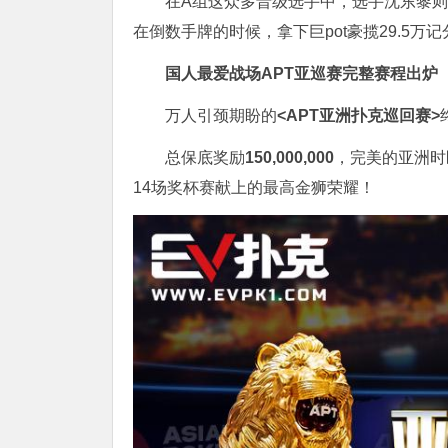
在A组这众多晋级选手中，选手沈东黎则是
在倒数手牌的时候，拿下巨pot豪揽29.5万
国人最爱战场
APT亚巡赛完整赛程出炉
万人引颈期盼的
<APT亚洲扑克巡回赛>
总保底奖励
150,000,000
，完美的亚洲时
14场奖杯赛献上的最高金狮荣耀！