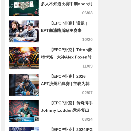
多人不知道比赛中期open到
突围闯入最终决赛圈！
2.5或3bb是错误的打法！
06/08
【EPCP扑克】话题 |
EPT塞浦路斯站主赛事
Bobby James领先45名幸
10/20
存者
【EPCP扑克】Triton蒙
特卡洛 | 大神Alex Foxen时
隔多年重返传奇，强势拿下5
11/09
万刀比赛冠军
【EPCP扑克】2026
APT济州经典赛 | 主赛为韩
国史上规模最大国际扑克赛
02/07
事；中国选手Tianhao
【EPCP扑克】传奇牌手
Zheng成功领跑；Tony Lin
Johnny Lodden意外复出
成功晋级！
且成绩斐然
03/24
【EPCP扑克】2024IPG