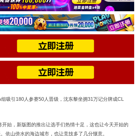
组吸引180人参赛50人晋级，沈东黎坐拥31万记分牌成CL
将开始，新版图的推出让选手们热情十足，这也让今天开始的
猛涨。依山傍水的海边城市，也让竞技多了几分惬意。