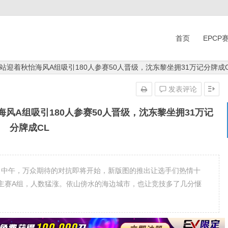
首页
EPCP
门站迎着秋怡海风A组吸引180人参赛50人晋级，沈东黎坐拥31万记分牌成C
发表评论
海风A组吸引180人参赛50人晋级，沈东黎坐拥31万记
分牌成CL
来到10日中午，万众期待的对抗即将开始，新版图的推出让选手们热情十
门站主赛A组，人数猛涨。依山傍水的海边城市，也让竞技多了几分惬