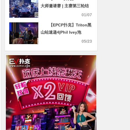
大师邀请赛 | 主赛第三轮结
束，李靖晶一骑绝尘，独揽
01/07
30%总计分领衔明日FT争夺
【EPCP扑克】Triton黑
战！
山站速递4|Phil Ivey泡
沫，’新手光环’笼罩$200K邀
05/23
请赛