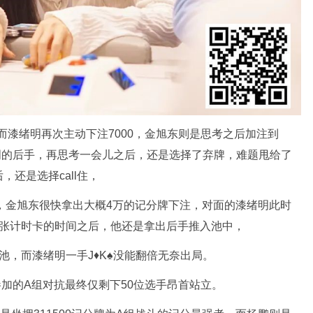
而漆绪明再次主动下注7000，金旭东则是思考之后加注到
绪明的后手，再思考一会儿之后，还是选择了弃牌，难题甩给了
还是选择call住，
上，金旭东很快拿出大概4万的记分牌下注，对面的漆绪明此时
两张计时卡的时间之后，他还是拿出后手推入池中，
底池，而漆绪明一手J♦️K♠️没能翻倍无奈出局。
参加的A组对抗最终仅剩下50位选手昂首站立。