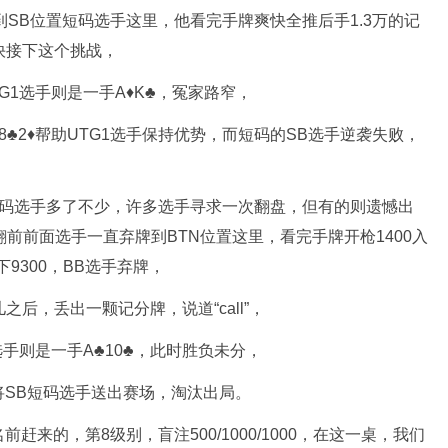
弃牌到SB位置短码选手这里，他看完手牌爽快全推后手1.3万的记
快接下这个挑战，
G1选手则是一手A♦️K♣️，冤家路窄，
️8♣️2♦️帮助UTG1选手保持优势，而短码的SB选手逆袭失败，
短码选手多了不少，许多选手寻求一次翻盘，但有的则遗憾出
桌，翻前前面选手一直弃牌到BTN位置这里，看完手牌开枪1400入
9300，BB选手弃牌，
后，丢出一颗记分牌，说道“call”，
选手则是一手A♣️10♣️，此时胜负未分，
♥️还是将SB短码选手送出赛场，淘汰出局。
来的，第8级别，盲注500/1000/1000，在这一桌，我们