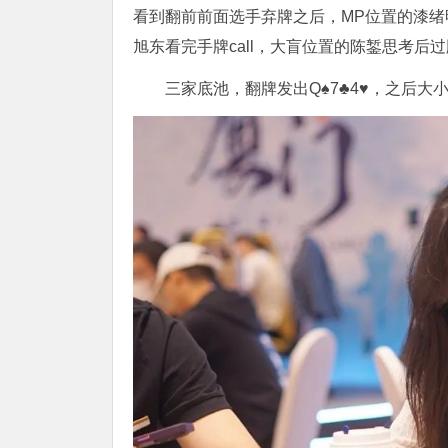
看到翻前前面选手弃牌之后，MP位置的漆绪
旭东看完手牌call，大盲位置的陈錾思考后
三家底池，翻牌发出Q♠️7♣️4♥️，之