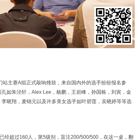
杯厦门站主赛A组正式敲响烽鼓，来自国内外的选手纷纷报名参
如朱泾轩，Alex Lee，杨鹏，王岩峰，孙国栋，刘寅，金
，李晓翔，麦锦元以及许多美女选手如叶碧莲，吴晓婷等等选
超过160人，第5级别，盲注200/500/500，在这一桌，翻