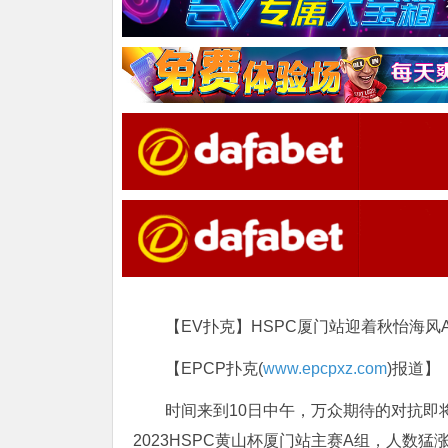
【EV扑克】HSPC厦门站迎着秋怡海风A
【EPCP扑克(
www.epcpxz.com
)报道】
时间来到10日中午，万众期待的对抗即
2023HSPC黄山杯厦门站主赛A组，人数