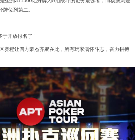
坐拥311500记分牌为A组战斗的记分最强者，而杨鹏则是
记分牌位列第二。
终于开放报名了！
区赛程让四方豪杰齐聚在此，所有玩家满怀斗志，奋力拼搏