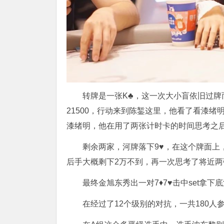
转牌是一张K♣️，这一次大小盲依旧过牌
21500，行动来到陈錾这里，他看了看漆
漆绪明，他在用了两张计时卡的时间思考之后，
剩余两家，河牌落下9♥️，在这个牌面
后手大概剩下2万不到，再一次思考了将近
最终金旭东秀出一对7♦️7♥️击中set拿下
在经过了12个级别的对抗，一共180人