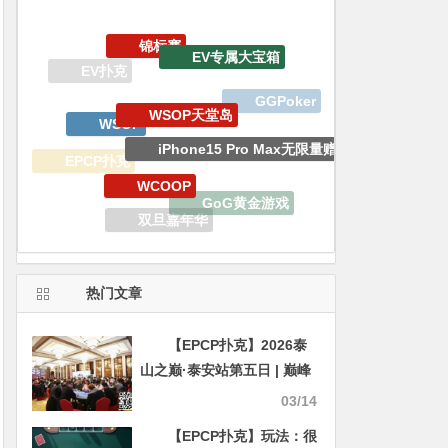
WSOP天堂岛
WSOP
iPhone15 Pro Max无限量赠送
WCOOP
EPCP扑克
GoG黄金游戏
EV扑克战队
双旦嘉年华
2023线上金手链主赛事
APT亚洲扑克巡回赛
热门文章
【EPCP扑克】2026泰
山之巅·泰安站第五日 | 巅峰
体验，巅峰相见，复赛激战
03/14
尘埃落定！王腾力压群雄登
【EPCP扑克】玩法：很
顶复赛之王，17位勇士成功