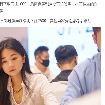
明平跟盲注1000，后面弃牌到大小盲位这里，小盲位置的金
过牌，
后大小盲都过牌而漆绪明下注2500，其他两家分别思考后跟注，