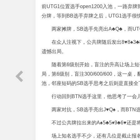
前UTG1位置选手open1200入池，一路
分牌，等到BB选手弃牌之后，UTG1选手很
两家摊牌，SB选手先亮出A♣️Q♣️，而UT
在众人注视下，公共牌随后发出8♥️8♠️3♣
遗憾出局。
随着第6级别开始，盲注的升高让场上
局，第6级别，盲注300/600/600，这一
池，邻座短码的SB选手思考之后则是直接全下
行动回到BTN选手这里，他思考了一会儿之
两家对抗，SB选手亮出J♥️Q♠️，而BTN
不过公共牌拉出来的A♠️5♣️5♦️9♣️6
场上知名选手不少，还有几位是截止报名前赶