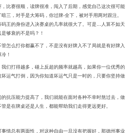
赛，比赛很顺，读牌很准，闯入了后期，感觉自己这次很可能
了暗三，对手是大筹码，你过牌-全下，被对手用两对跟注。
筹码王的身份进入决赛桌的几率就很大了。可是…人算不如天
真是够衰的不是吗？！
不管怎么打你都赢不了，不是没有好牌入不了局就是有好牌入
爆冷！
，我们打得越多，碰上反超的频率就越高，如果你一位优秀的
被坏运气打倒，因为你知道坏运气只是一时的，只要你坚持做
们的抗压能力提高了，我们就能在面对各种不幸时熬过去，做
不管是在牌桌还是人生，都能帮助我们走得更远更好。
可事情总有两面性，对这种自由一旦没有把握好，那德州事业