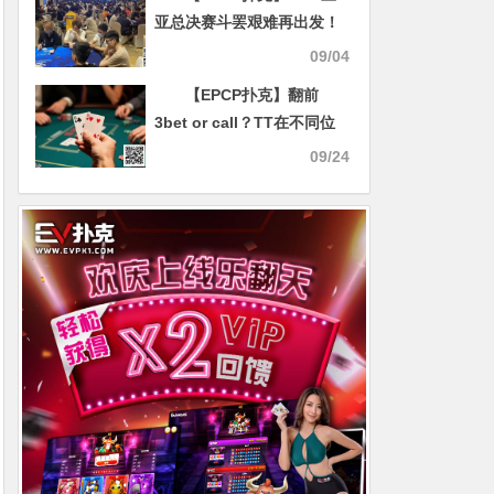
亚总决赛斗罢艰难再出发！
主赛喜迎3787人次参赛余
09/04
1446人晋级 杨旭东收揽
【EPCP扑克】翻前
302500计分牌成C组382人
3bet or call？TT在不同位
领头羊
置的打法全解析
09/24