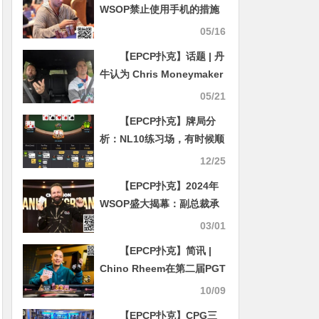
WSOP禁止使用手机的措施
是否过头了？
05/16
【EPCP扑克】话题 | 丹
牛认为 Chris Moneymaker
没有资格入选扑克名人堂成
05/21
员
【EPCP扑克】牌局分
析：NL10练习场，有时候顺
子也只是抓鸡牌
12/25
【EPCP扑克】2024年
WSOP盛大揭幕：副总裁承
诺，规模空前，破纪录之旅
03/01
即将开启！
【EPCP扑克】简讯 |
Chino Rheem在第二届PGT
混合系列赛上摘得桂冠
10/09
【EPCP扑克】CPG三