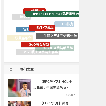
iPhone15 Pro Max无限量赠送
EV扑克战队
WSOP
生肖之王金手链嘉年华
GoG黄金游戏
双旦嘉年华
WSOP金手链明星趴
2023线上金手链主赛事
EPCP扑克
热门文章
【EPCP扑克】HCL十
大赢家，中国老板Peter
Wang高居榜首
08/07
【EPCP扑克】讨论 |