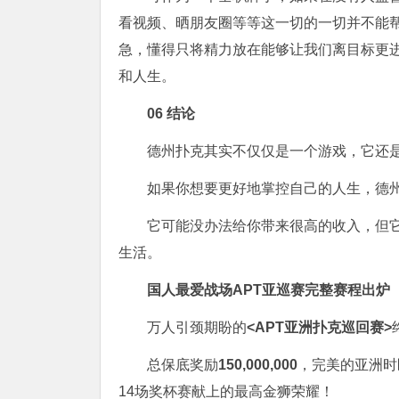
看视频、晒朋友圈等等这一切的一切并不能
急，懂得只将精力放在能够让我们离目标更
和人生。
0
6
结论
德州扑克其实不仅仅是一个游戏，它还
如果你想要更好地掌控自己的人生，德
它可能没办法给你带来很高的收入，但
生活。
国人最爱战场
APT亚巡赛完整赛程出炉
万人引颈期盼的
<APT亚洲扑克巡回赛>
总保底奖励
150,000,000
，完美的亚洲时
14场奖杯赛献上的最高金狮荣耀！