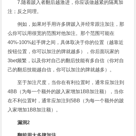
7.随着跛入者翻后越激进，你应该做越紧的隔离加
注；反之同理。
例如，如果对手用许多牌跛入并经常跟注加注，那
么你可以用很宽的范围对他加注。那个范围可能在
40%-100%起手牌之间，具体取决于你的位置（越靠近
按钮位置，你可以加注的牌就越多），你后面玩家的
3bet频繁，以及你对自己的翻后技能有多自信（你对自
己的翻后技能越自信，你可以加注的牌就越多）。
至于加注尺度，当你在有利位置时，通常应加注到
4BB（为每一个额外的跛入家增加1BB加注额），当你
在不利位置时，通常应加注到5BB（为每一个额外的跛
入家增加1BB加注额）。
漏洞2
翻前用太多牌加注