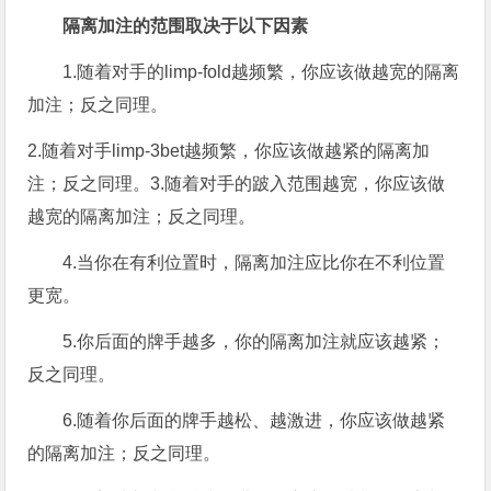
隔离加注的范围取决于以下因素
1.随着对手的limp-fold越频繁，你应该做越宽的隔离
加注；反之同理。
2.随着对手limp-3bet越频繁，你应该做越紧的隔离加
注；反之同理。3.随着对手的跛入范围越宽，你应该做
越宽的隔离加注；反之同理。
4.当你在有利位置时，隔离加注应比你在不利位置
更宽。
5.你后面的牌手越多，你的隔离加注就应该越紧；
反之同理。
6.随着你后面的牌手越松、越激进，你应该做越紧
的隔离加注；反之同理。