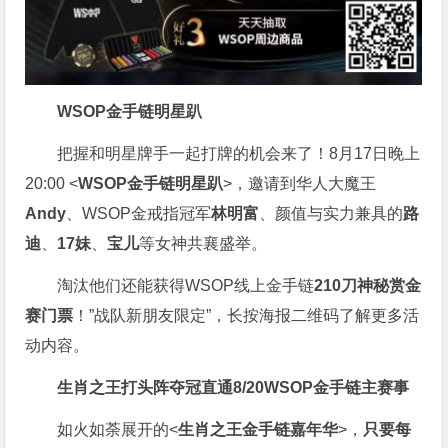
WSOP金手链明星趴
把握和明星牌手一起打牌的机会来了！8月17日晚上
20:00 <
WSOP金手链明星趴
>，邀请到华人大魔王
Andy
、WSOP金戒指冠军
林明富
、颜值与实力兼具的
路
迪
、
17妹
、
宝儿
等女神共襄盛举。
淘汰他们还能获得WSOP线上金手链
210刀神秘赏金
赛门票
！”战队新朋友限定”，长按海报二维码了解更多活
动内容。
生肖之王打头阵
夺冠直通8/20
WSOP金手链主赛事
如火如荼展开的<
生肖之王金手链嘉年华
>，
只要每