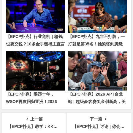
【EPCP扑克】行业危机｜输钱
【EPCP扑克】九年不打牌，一
也要交税？10条金手链得主直言
打就是第35名！她紧张到脚悬
“扛不住”，主动砍掉四分之三比
空，但全世界以为她很淡定
赛
【EPCP扑克】暌违十年，
【EPCP扑克】2026 APT台北
WSOP再度回归亚洲！2026
站 | 超级豪客赛奖金创新高，美
APL济州站6月19-28日盛大登
国选手Ethan “Rampage” Yau
场！
领跑全场！
上一篇
下一篇
【EPCP扑克】教学：KK遇到“臭手”荷官在翻牌圈发出A，怂还是干？
【EPCP扑克】讨论 | 你会在这种情况下弃掉口袋K吗？