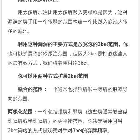
用太多牌加注比用太多牌跛入更糟糕是因为，这种
漏洞的牌手用一个很弱的范围构建一个比跛入底池大很
多的底池。
利用这种漏洞的主要方式是放宽你的3bet范围。
你
也可以扩展你的冷跟注范围，但因为3bet是打败这些人
的最有效方式，我们将着重讨论3bet。
你可以用两种方式扩展3bet范围
融合的范围：
一个通常包括强牌和中等牌的胜率导
向的范围。
两极化范围：
一个包括强牌和弱牌（这些牌通常被当做
诈唬牌或半诈唬牌）的更平衡范围。你决定采用哪种
3bet策略的方式是观察对手对3bet的弃牌频率。