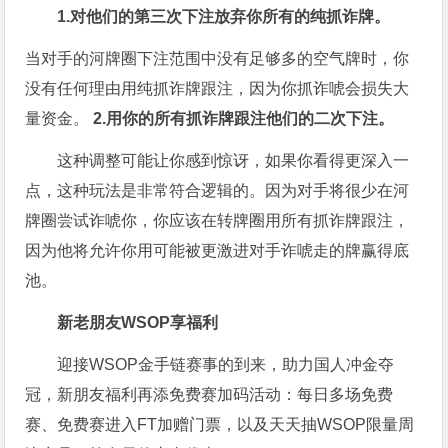
1.对他们的第三次下注放弃你所有的纯抓诈牌。
当对手的河牌圈下注范围中没有足够多的空气牌时，你
没有任何理由用纯抓诈牌跟注，因为你抓诈唬会损失大
量资金。
2.用你的所有抓诈牌跟注他们的二次下注。
这种调整可能让你感到惊讶，如果你看得更深入一
点，这种玩法是非常符合逻辑的。因为对手将很少在河
牌圈尝试诈唬你，你应该在转牌圈用所有抓诈牌跟注，
因为他将允许你用可能被更激进对手诈唬走的牌赢得底
池。
新老朋友WSOP享福利
迎接WSOP金手链赛事的到来，助力国人冲金夺
冠，新朋友福利再添免费赛加码活动：每日多场免费
赛、免费赛进入FT加赠门票，以及天天抽WSOP限量周