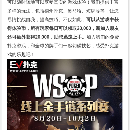
可以随时随地可以享受真实的游戏体验！我们提供丰富
多样的玩法，包括德州扑克、奥马哈、短牌等等，让您
尽情挑战自我，提高技巧。不仅如此，
可以从游戏中获
得体验币，所有玩家每日可以领取20,000，新加入朋友
还可额外获得20,000，助您迅速上手。
加入我们的免费
扑克游戏，和全球的牌手们一起切磋技艺，感受扑克游
戏的乐趣吧！