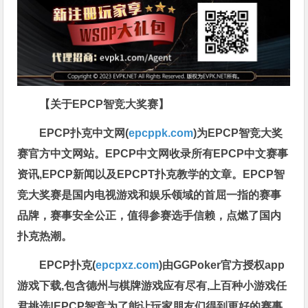
【关于EPCP智竞大奖赛】
EPCP扑克中文网(
epcppk.com
)为EPCP智竞大奖
赛官方中文网站。EPCP中文网收录所有EPCP中文赛事
资讯,EPCP新闻以及EPCPT扑克教学的文章。EPCP智
竞大奖赛是国内电视游戏和娱乐领域的首屈一指的赛事
品牌，赛事安全公正，值得参赛选手信赖，点燃了国内
扑克热潮。
EPCP扑克(
epcpxz.com
)由GGPoker官方授权app
游戏下载,包含德州与棋牌游戏应有尽有,上百种小游戏任
君挑选!EPCP智竞为了能让玩家朋友们得到更好的赛事