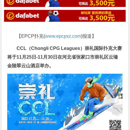
【EPCP扑克(
www.epcpxz.com
)报道】
CCL（Chongli CPG Leagues）崇礼国际扑克大赛
将于
11
月25日-11月30日
在
河北省张家口市崇礼区云瑧
金陵翠云山酒店
举办。