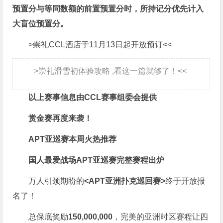
预置分与等同数额的前置预置分时，所持记分优先计入
大盲位预置分。
>崇礼CCL酒店于11月13日起开放预订<<
>崇礼滑雪初体验攻略 ,看这一篇就够了！<<
以上赛事信息由CCL赛事组委会提供
赏金赛再度来袭！
APT亚巡赛本周火热推荐
国人最爱战场
APT亚巡赛完整赛程出炉
万人引颈期盼的
<APT亚洲扑克巡回赛>
终于开放报
名了！
总保底奖励
150,000,000
，完美的亚洲时区赛程让四