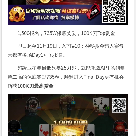
1,500报名，735W保底奖励，100K刀Top赏金
即日起至11月19日，APT#10：神秘赏金猎人赛每
天都有多场Day1可以报名。
超级卫星赛最低只要
25刀
起，就能挑战APT系列赛
第二高的保底奖励735W，顺利进入Final Day更有机会
斩获
100K刀最高赏金
！