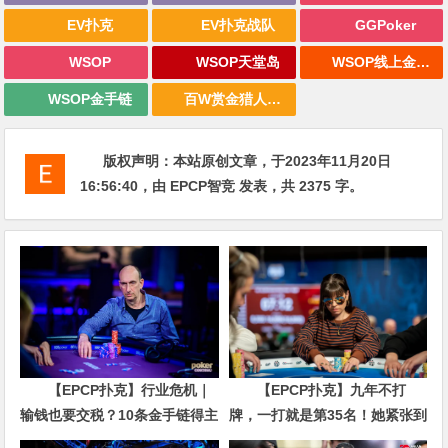
EV扑克
EV扑克战队
GGPoker
WSOP
WSOP天堂岛
WSOP线上金手链
WSOP金手链
百W赏金猎人大奖赛
版权声明：
本站原创文章，于2023年11月20日
16:56:40
，由
EPCP智竞
发表，共 2375 字。
【EPCP扑克】行业危机｜
【EPCP扑克】九年不打
输钱也要交税？10条金手链得主
牌，一打就是第35名！她紧张到
直言“扛不住”，主动砍掉四分之
脚悬空，但全世界以为她很淡定