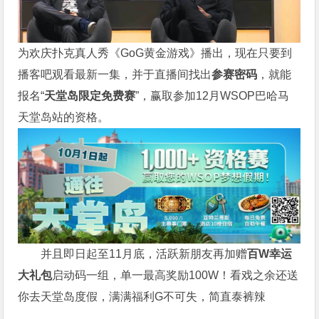
为欢庆扑克真人秀《GoG黄金游戏》播出，现在只要到
播客吧观看最新一集，并于直播间找出
参赛密码
，就能
报名“
天堂岛限定免费赛
”，赢取参加12月WSOP巴哈马
天堂岛站的资格。
并且即日起至11月底，活跃新朋友再加赠
百W幸运
大礼包
启动码一组，单一最高奖励100W！看戏之余还送
你去天堂岛度假，满满福利G不可失，简直泰裤辣