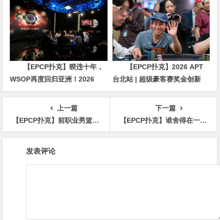
三比赛
【EPCP扑克】暌违十年，
【EPCP扑克】2026 APT
WSOP再度回归亚洲！2026
台北站 | 超级豪客赛奖金创新
APL济州站6月19-28日盛大登
高，美国选手Ethan
场！
“Rampage” Yau领跑全场！
上一篇
下一篇
【EPCP扑克】前职业男篮一手hero call获WSOPE主赛冠军，台湾选手Eric Tsai获得亚军
【EPCP扑克】谁舍得在一个200多万的底池丢掉AA？能丢的都是高手！
文
发表评论
章
导
航