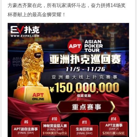
方豪杰齐聚在此，所有玩家满怀斗志，奋力拼搏14场奖
杯赛献上的最高金狮荣耀！