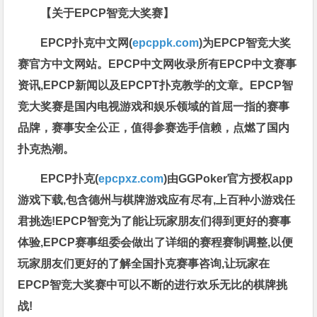
【关于EPCP智竞大奖赛】
EPCP扑克中文网(
epcppk.com
)为EPCP智竞大奖
赛官方中文网站。EPCP中文网收录所有EPCP中文赛事
资讯,EPCP新闻以及EPCPT扑克教学的文章。EPCP智
竞大奖赛是国内电视游戏和娱乐领域的首屈一指的赛事
品牌，赛事安全公正，值得参赛选手信赖，点燃了国内
扑克热潮。
EPCP扑克(
epcpxz.com
)由GGPoker官方授权app
游戏下载,包含德州与棋牌游戏应有尽有,上百种小游戏任
君挑选!EPCP智竞为了能让玩家朋友们得到更好的赛事
体验,EPCP赛事组委会做出了详细的赛程赛制调整,以便
玩家朋友们更好的了解全国扑克赛事咨询,让玩家在
EPCP智竞大奖赛中可以不断的进行欢乐无比的棋牌挑
战!