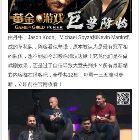
由丹牛、Jason Koon、Michael Soyza和Kevin Martin组
成的草花队，阵容看似坚强，原本被认为是最有冠军相
的队伍，想不到如今却濒临淘汰边缘！
究竟他们是在做
戏剧效果，还是过于自信导致大意失荆州？
所有最新精
彩内容都在播客吧，全季共12集，每周一三五准时更
新，立即前往官网收看！