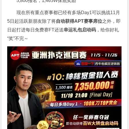
5,800报名，1,465W保底奖励
现在所有重点赛事都已经有多场Day1可以挑战11月
5日起活跃新朋友除了将
自
动获得APT赛事席位
之外，即
日起打进每日免费赛FT还送
幸运礼包启动码
，给你好礼
“奖”不完～