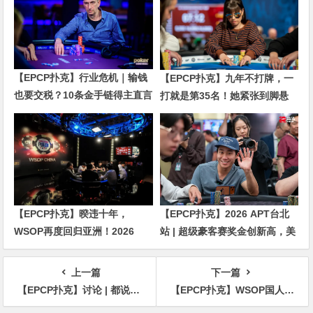
【EPCP扑克】行业危机｜输钱
【EPCP扑克】九年不打牌，一
也要交税？10条金手链得主直言
打就是第35名！她紧张到脚悬
“扛不住”，主动砍掉四分之三比
空，但全世界以为她很淡定
赛
【EPCP扑克】暌违十年，
【EPCP扑克】2026 APT台北
WSOP再度回归亚洲！2026
站 | 超级豪客赛奖金创新高，美
APL济州站6月19-28日盛大登
国选手Ethan “Rampage” Yau
场！
领跑全场！
上一篇
下一篇
【EPCP扑克】讨论 | 都说做职业牌手枯燥，那和朝九晚五的工作相比呢？
【EPCP扑克】WSOP国人冠军蒲蔚然与Tony宣布「金手链重大计划」