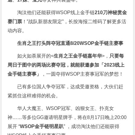
淘汰他们还能获得WSOP线上金手链
210刀神秘赏金
赛门票
！”战队新朋友限定”，长按海报二维码了解更多活
动内容。
生肖之王打头阵
夺冠直通8/20
WSOP金手链主赛事
如火如荼展开的<
生肖之王金手链嘉年华
>，
只要每
周日于图中的两场比赛夺冠，就能获邀参加「2023线上
金手链主赛事」
，一圆夺得WSOP主赛事冠军的梦想！
已有多位国人争夺冠军，达成受邀资格，大伙们赶
紧抓住这样难得的机会。
华人大魔王、WSOP冠军、凶狠女王、扑克女
神……等多位GG邀请明星牌手，将在8月17日晚上20:00
展开 “
WSOP金手链明星趴
” ，成功淘汰他们还能获得