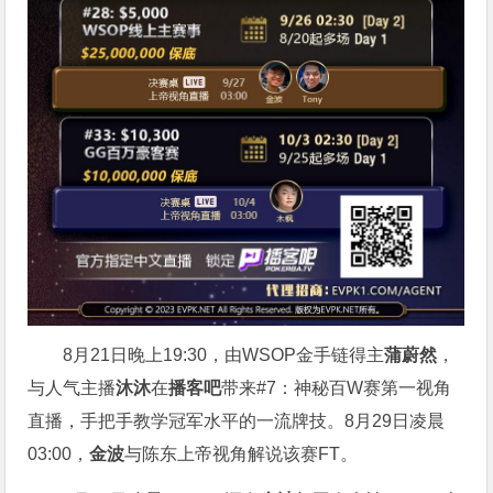
8月21日晚上19:30，由WSOP金手链得主
蒲蔚然
，
与人气主播
沐沐
在
播客吧
带来#7：神秘百W赛第一视角
直播，手把手教学冠军水平的一流牌技。8月29日凌晨
03:00，
金波
与陈东上帝视角解说该赛FT。