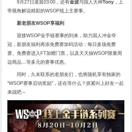
9月27日凌晨03:00，还有
金波
与国人大神
Tony
，上
帝视角解说精彩的WSOP线上主赛事。
新老朋友WSOP享福利
迎接WSOP金手链赛事的到来，助力国人冲金夺
冠，新朋友福利再添免费赛加码活动：每日多场免费
赛、免费赛进入FT加赠门票，以及天天抽WSOP限量周
边商品…等多元的赛事优惠。
同时，久未联系的老朋友们，也将随机享有独家的
“WSOP赛事启动奖励”，还在等什么？抓紧叫上好友一起
来战吧～