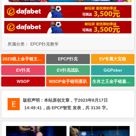
所属分类：
EPCP扑克教学
2023线上金手链主赛事
EPCP扑克
EV专属大宝箱
EV扑克
EV扑克战队
GGPoker
WSOP
WSOP金手链明星趴
生肖之王金手链嘉年华
版权声明：
本站原创文章，于2023年8月17日
14:49:41
，由
EPCP智竞
发表，共 3130 字。