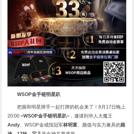
WSOP金手链明星趴
把握和明星牌手一起打牌的机会来了！8月17日晚上
20:00 <
WSOP金手链明星趴
>，邀请到华人大魔王
Andy
、WSOP金戒指冠军
林明富
、颜值与实力兼具的
路
迪
、
17妹
、
宝儿
等女神共襄盛举。