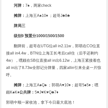
河牌：
7♠，两家check
摊牌：
上海王A♠10♦ ；超哥J♣8♣
牌局三
级别9 预置分1000/1500/1500
翻牌前，超哥在UTG位all in2.11w，郭萌在CO位直
接all in4.4w，BTN位上海王长考后call住（后手还剩约
4w），嘿颇在SB位直接all in出6.12w，上海王紧接着也
all in出了8.73w全部记分牌量，四家allin引来全桌一片惊
呼。
摊牌：
上海王A♠Q♠ ；郭萌A♥10♦；超哥5♠5♦；嘿
颇K♠K♦
公共牌：
5♥J♥K♥Q♣7♦
郭萌中顺一家收池，拿下今日最大底池！