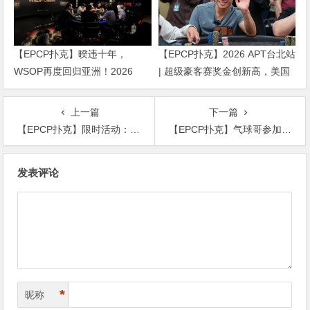
【EPCP扑克】暌违十年，
【EPCP扑克】2026 APT台北站
WSOP再度回归亚洲！2026
| 超级豪客赛奖金创新高，美国
APL济州站6月19-28日盛大登
选手Ethan “Rampage” Yau领跑
场！
全场！
上一篇
下一篇
【EPCP扑克】限时活动：存百送百 玩到爽 官方独家免费瓜分4000000美金
【EPCP扑克】气球哥参加节目出场费$80万！难怪打牌这么浪……
文
发表评论
章
导
航
*
昵称