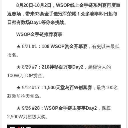
8月20日-10月2日，
WSOP线上金手链系列赛再度重
返赛场
，带来33条金手链冠军荣耀！众多赛事即日起每
日都有数场Day1等你来挑战
。
WSOP金手链推荐赛事
★ 8/21
#1：108 WSOP赏金开幕赛
，有史以来最低
报名。
★ 8/29
#7：210神秘百万赛Day2
，超级诱人的
100W刀TOP赏金。
★ 9/12
#17：1,500天堂岛百W创富赛
，最终100名
获邀前往天堂岛。
★ 9/26
#28：WSOP金手链主赛事Day2
，保底
2,500W刀超级大奖。