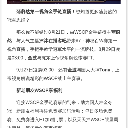
蒲蔚然第一视角金手链直播
！
想知道更多蒲蔚然的
冠军思维？
那么你不能错过8月21日，
由WSOP金手链得主
蒲蔚
然
，与人气主播
沐沐
在
播客吧
带来#7：神秘百W赛第一
视角直播，手把手教学冠军水平的一流牌技。8月29日凌
晨03:00，
金波
与陈东上帝视角解说该赛FT。
9月27日凌晨03:00，还有
金波
与国人大神
Tony
，上
帝视角解说精彩的WSOP线上主赛事。
新老朋友WSOP享福利
迎接WSOP金手链赛事的到来，助力国人冲金夺
冠，新朋友福利再添免费赛加码活动：每日多场免费
赛、免费赛进入FT加赠门票，以及天天抽WSOP限量周