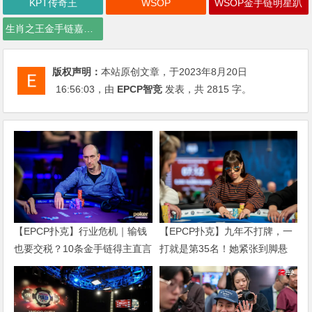
KPT传奇王
WSOP
WSOP金手链明星趴
生肖之王金手链嘉年华
版权声明：
本站原创文章，于2023年8月20日
16:56:03
，由
EPCP智竞
发表，共 2815 字。
【EPCP扑克】行业危机｜输钱
【EPCP扑克】九年不打牌，一
也要交税？10条金手链得主直言
打就是第35名！她紧张到脚悬
“扛不住”，主动砍掉四分之三比
空，但全世界以为她很淡定
赛