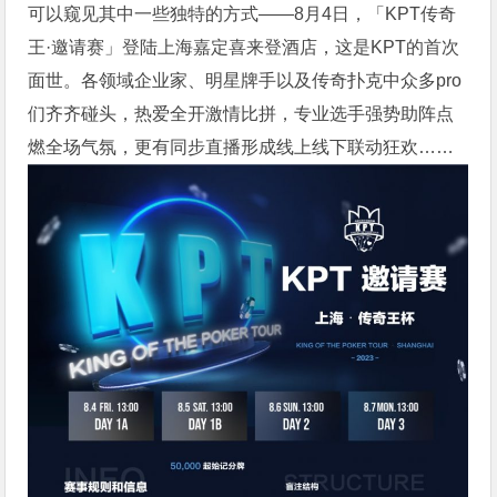
可以窥见其中一些独特的方式——8月4日，「KPT传奇
王·邀请赛」登陆上海嘉定喜来登酒店，这是KPT的首次
面世。各领域企业家、明星牌手以及传奇扑克中众多pro
们齐齐碰头，热爱全开激情比拼，专业选手强势助阵点
燃全场气氛，更有同步直播形成线上线下联动狂欢……