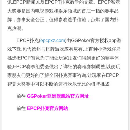
讯,EPCP新闻以及EPCPT扑克教学的文章。EPCP智竞
大奖赛是国内电视游戏和娱乐领域的首屈一指的赛事品
牌，赛事安全公正，值得参赛选手信赖，点燃了国内扑
克热潮。
EPCP扑克(
epcpxz.com
)由GGPoker官方授权app游
戏下载,包含德州与棋牌游戏应有尽有,上百种小游戏任君
挑选!EPCP智竞为了能让玩家朋友们得到更好的赛事体
验,EPCP赛事组委会做出了详细的赛程赛制调整,以便玩
家朋友们更好的了解全国扑克赛事咨询,让玩家在EPCP
智竞大奖赛中可以不断的进行欢乐无比的棋牌挑战!
前往
GGPoker亚洲旗舰站
官方网址
前往
EPCP扑克官方网站