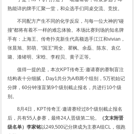
熟能详的牌手汇聚一堂，和众选手们同桌交流、竞技。
不同配方产生不同的化学反应，与每一位大神的“碰
撞”都将有着不一样的难忘体验。本场比赛到场的知名牌
手有：上海王、传奇扑克新生代高额选手江江和vivian，
张晨旭、郭萌、“国王”周全、瞿枫、余磊、陈东、袁亿
璐、漆绪明、宋晗、李程贝、黄子正等。
值得一提的是，本次KPT传奇王·邀请赛的赛制盲注
结构表十分细腻，Day1共分为A/B两个组别，5万初始记
分牌，60分钟涨盲第9个级别截止报名，共进行10个级
别。
8月4日，KPT传奇王·邀请赛经过8个级别截止报名
后，共有55人参赛，最终24人晋级第二轮。
（文末附晋
级名单）
李家铭
以249,500记分牌成为主赛A组CL，领跑