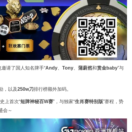
邀请了国人知名牌手“
Andy
、
Tony
、
蒲蔚然
和
赏金baby
”与
励，以及
250w刀
排行榜额外加码。
史上首次“
短牌神秘百W赛
”，与独家“
生肖赛特别版
”赛程，势
盛会～