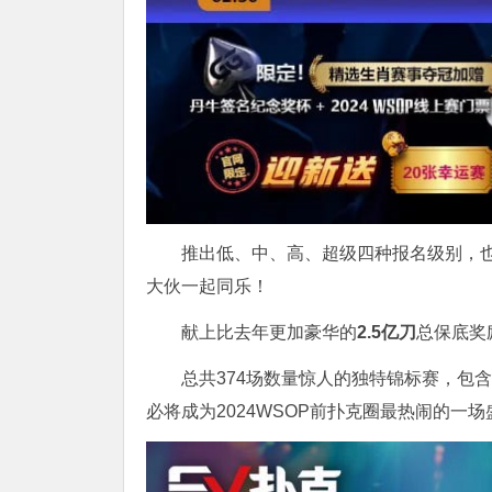
推出低、中、高、超级四种报名级别，也
大伙一起同乐！
献上比去年更加豪华的
2.5亿刀
总保底奖
总共374场数量惊人的独特锦标赛，包含
必将成为2024WSOP前扑克圈最热闹的一场