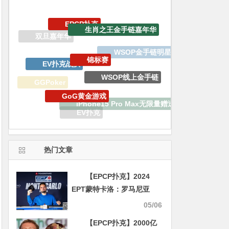
锦标赛
EV扑克战队
WSOP线上金手链
GoG黄金游戏
GGPoker
iPhone15 Pro Max无限量赠送
百W赏金猎人大奖赛
EV扑克
EV专属大宝箱
APT亚洲扑克巡回赛
热门文章
【EPCP扑克】2024
EPT蒙特卡洛：罗马尼亚
Adrian State夺得€3000神
05/06
秘赏金赛冠军
【EPCP扑克】2000亿