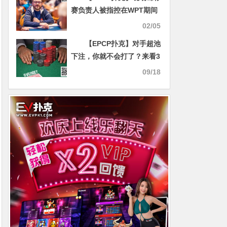
赛负责人被指控在WPT期间
偷窃选手装有2万刀的背包
02/05
【EPCP扑克】对手超池
下注，你就不会打了？来看3
个牌例
09/18