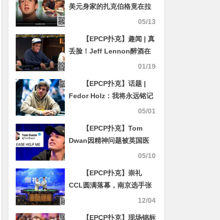
美元身家的扎克伯格竟在拉
斯维加斯玩2/5级别扑克游戏
05/13
【EPCP扑克】趣闻 | 真
丢脸！Jeff Lennon醉酒在
牌桌上出尽洋相！
01/19
【EPCP扑克】话题 |
Fedor Holz：我将永远铭记
的 WSOP 神奇时刻
05/01
【EPCP扑克】Tom
Dwan因精神问题被英国医
院强制收治，曾发推求救自
05/10
称被打断肋骨
【EPCP扑克】崇礼
CCL圆满落幕，南京选手张
祥荣膺冠军，收获大白龙！
12/04
（内附冠军采访）
【EPCP扑克】现场锦标