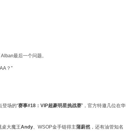
Alban最后一个问题。
AA？”
点登场的“
赛事#18：VIP超豪明星挑战赛
”，官方特邀几位在华
规桌大魔王
Andy
、WSOP金手链得主
蒲蔚然
，还有油管知名