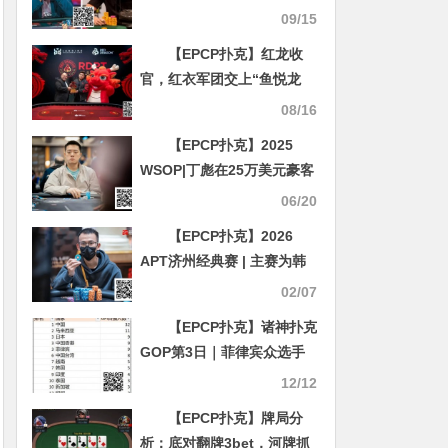
扑克玩家被骗了50多万欧元
09/15
【EPCP扑克】红龙收
官，红衣军团交上“鱼悦龙
门”完美答卷！
08/16
【EPCP扑克】2025
WSOP|丁彪在25万美元豪客
赛获得第10名
06/20
【EPCP扑克】2026
APT济州经典赛 | 主赛为韩
国史上规模最大国际扑克赛
02/07
事；中国选手Tianhao
【EPCP扑克】诸神扑克
Zheng成功领跑；Tony Lin
GOP第3日｜菲律宾众选手
成功晋级！
披荆斩棘，郑晓生领跑超豪
12/12
赛
【EPCP扑克】牌局分
析：底对翻牌3bet，河牌抓