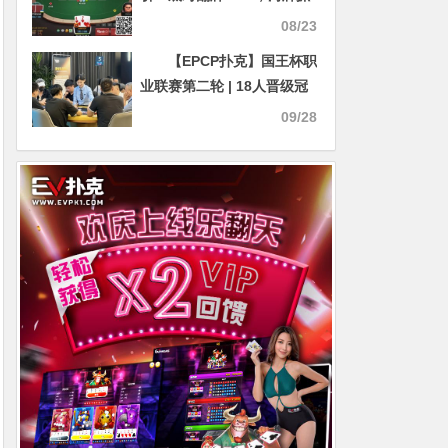
鸡？
08/23
【EPCP扑克】国王杯职
业联赛第二轮 | 18人晋级冠
军之夜 ， 即将迎来国王杯职
09/28
业联赛最终荣誉之战