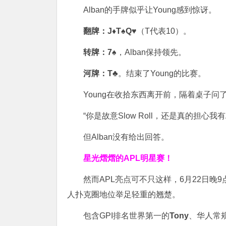
Alban的手牌似乎让Young感到惊讶。
翻牌：J♦T♠Q♥
（T代表10）。
转牌：7♠
，Alban保持领先。
河牌：T♣
。结束了Young的比赛。
Young在收拾东西离开前，隔着桌子问了
“你是故意Slow Roll，还是真的担心我有
但Alban没有给出回答。
星光熠熠的APL明星赛！
然而APL亮点可不只这样，6月22日晚9
人扑克圈地位举足轻重的翘楚。
包含GPI排名世界第一的
Tony
、华人常