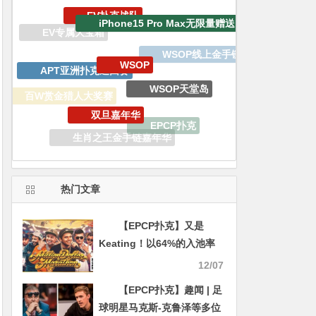
WSOP
APT亚洲扑克巡回赛
WSOP天堂岛
双旦嘉年华
百W赏金猎人大奖赛
EPCP扑克
锦标赛
生肖之王金手链嘉年华
GGPoker
GoG黄金游戏
热门文章
【EPCP扑克】又是
Keating！以64%的入池率
抱回170万美金，一手天葫
12/07
芦赢下208万刀巨池
【EPCP扑克】趣闻 | 足
球明星马克斯-克鲁泽等多位