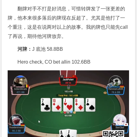
翻牌对手不打是好消息，可惜转牌发了一张更差的
牌，他本来很多落后的牌现在反超了。尤其是他打了一
个重注，这是在说两对以上的故事。我的牌也只能先call
了再说，期待他河牌放弃。
河牌：
J 底池 58.8BB
Hero check, CO bet allin 102.6BB