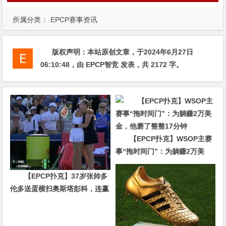
所属分类：
EPCP赛事资讯
版权声明：
本站原创文章，于2024年6月27日
06:10:48
，由
EPCP智竞
发表，共 2172 字。
【EPCP扑克】WSOP主赛
事“拖时间门”：为躺赚2万美
金，他磨了整整17分钟
【EPCP扑克】37岁张帅多
伦多送蛋横扫奥斯塔彭科，连赢
10局强势晋级