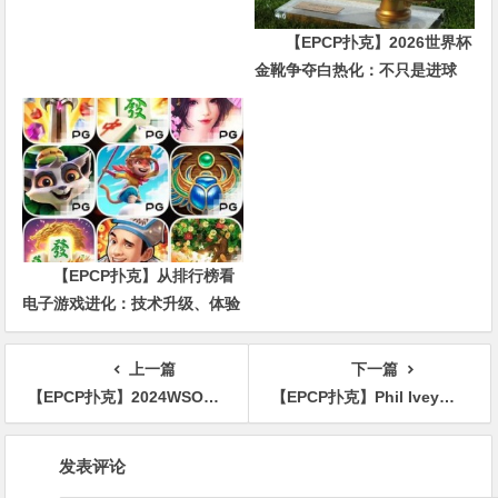
【EPCP扑克】2026世界杯
金靴争夺白热化：不只是进球
数，三大指标正在重新定义射手
价值
【EPCP扑克】从排行榜看
电子游戏进化：技术升级、体验
创新与未来趋势
上一篇
下一篇
【EPCP扑克】2024WSOP｜Ren Lin 获赛事#50第3名 张阳深码晋级赛事#52 Day2
【EPCP扑克】Phil Ivey凭什么被认为是“史上最伟大牌手”
文
发表评论
章