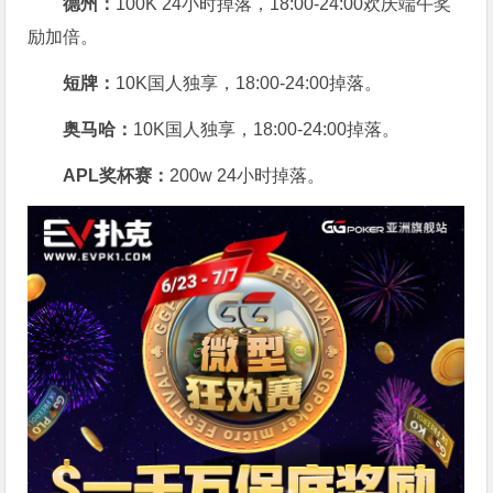
德州：
100K 24小时掉落，
18:00-24:00欢庆端午奖
励加倍。
短牌：
10K国人独享，18:00-24:00掉落。
奥马哈
：
10K国人独享，18:00-24:00掉落。
APL奖杯赛：
200w 24小时掉落。