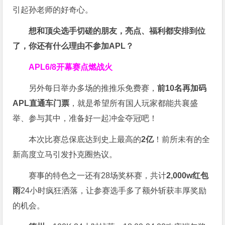
引起孙老师的好奇心。
想和顶尖选手切磋的朋友，亮点、福利都安排到位
了，你还有什么理由不参加APL？
APL
6/8开幕赛点燃战火
另外每日举办多场的推推乐免费赛，
前10名再加码
APL直通车门票
，就是希望所有国人玩家都能共襄盛
举、参与其中，准备好一起冲金夺冠吧！
本次比赛总保底达到史上最高的
2亿
！前所未有的全
新高度立马引发扑克圈热议。
赛事的特色之一还有28场奖杯赛，共计
2,000w红包
雨
24小时疯狂洒落，让参赛选手多了额外斩获丰厚奖励
的机会。