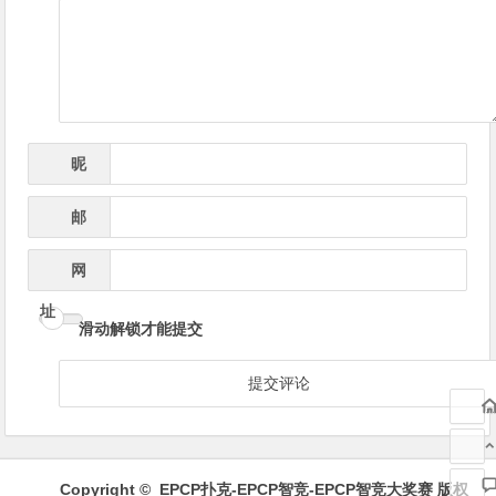
导
航
昵
*
称
邮
*
箱
网
址
滑动解锁才能提交
Copyright ©
EPCP扑克-EPCP智竞-EPCP智竞大奖赛
版权