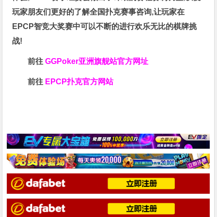
玩家朋友们更好的了解全国扑克赛事咨询,让玩家在
EPCP智竞大奖赛中可以不断的进行欢乐无比的棋牌挑
战!
前往
GGPoker亚洲旗舰站
官方网址
前往
EPCP扑克官方网站