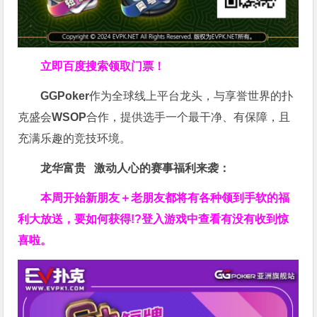
立即百度搜索领取门票！
GGPoker
作为全球线上平台龙头，与享誉世界的扑
克盛会
WSOP
合作，提供选手一个最干净、有保障，且
充满乐趣的竞技环境。
龙华富贵 激动人心的赛事福利来袭：
本周开始新朋友＋老朋友都将有各种领到手软的福
利大放送，要如何获得!?登入游戏中查看有没有收到惊
喜啦。