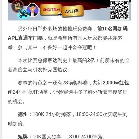
另外每日举办多场的推推乐免费赛，
前10名再加码
APL直通车门票
，就是希望所有国人玩家都能共襄盛
举、参与其中，准备好一起冲金夺冠吧！
本次比赛总保底达到史上最高的
2亿
！前所未有的全
新高度立马引发扑克圈热议。
赛事的特色之一还有28场奖杯赛，共计
2,000w红包
雨
24小时疯狂洒落，让参赛选手多了额外斩获丰厚奖励
的机会。
德州：
100K 24小时掉落，
18:00-24:00欢庆端午奖
励加倍。
短牌：
10K国人独享，18:00-24:00掉落。