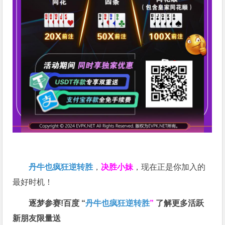
丹牛也疯狂逆转胜
，
决胜小妹
，现在正是你加入的
最好时机！
逐梦参赛!百度 “
丹牛也疯狂逆转胜
”
了解更多
活跃
新朋友限量送