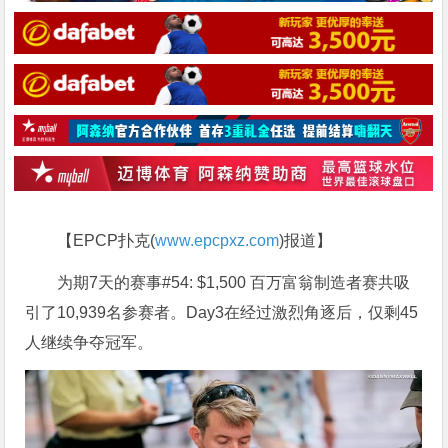
【EPCP扑克(
www.epcpxz.com
)报道】
为期7天的赛事#54: $1,500 百万富翁制造者赛共吸
引了10,939名参赛者。Day3在经过激烈角逐后，仅剩45
人继续争夺冠军。