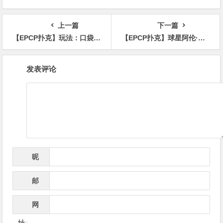
克牌局，即将揭晓最终答案
明智之举
上一篇
下一篇
【EPCP扑克】玩法：口袋10在9高翻牌面被全压，跟注还是弃牌？
【EPCP扑克】球星阿伦·艾弗森染酗酒赌博恶习挥霍2亿收入后，迎来人生下半场的机会
文
发表评论
章
导
航
昵
*
称
邮
*
箱
网
址