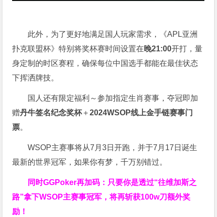
此外，为了更好地满足国人玩家需求，《APL亚洲
扑克联盟杯》特别将奖杯赛时间设置在
晚21:00
开打，量
身定制的时区赛程，确保每位中国选手都能在最佳状态
下挥洒牌技。
国人还有限定福利～参加指定生肖赛事，夺冠即加
赠
丹牛签名纪念奖杯
＋
2024WSOP线上金手链赛事门
票
。
WSOP主赛事将从7月3日开跑，并于7月17日诞生
最新的世界冠军，如果你有梦，千万别错过。
同时GGPoker再加码：只要你是透过“往维加斯之
路”拿下WSOP主赛事冠军，将再斩获
100w刀
额外奖
励！