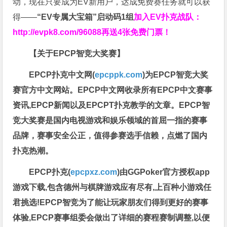
动，现在只要成为EV新用户，达成免费赛任务就可以获
得——
“EV专属大宝箱”启动码1组
加入EV扑克战队：
http://evpk8.com/96088
再送4张免费门票！
【关于EPCP智竞大奖赛】
EPCP扑克中文网(
epcppk.com
)为EPCP智竞大奖
赛官方中文网站。EPCP中文网收录所有EPCP中文赛事
资讯,EPCP新闻以及EPCPT扑克教学的文章。EPCP智
竞大奖赛是国内电视游戏和娱乐领域的首屈一指的赛事
品牌，赛事安全公正，值得参赛选手信赖，点燃了国内
扑克热潮。
EPCP扑克(
epcpxz.com
)由GGPoker官方授权app
游戏下载,包含德州与棋牌游戏应有尽有,上百种小游戏任
君挑选!EPCP智竞为了能让玩家朋友们得到更好的赛事
体验,EPCP赛事组委会做出了详细的赛程赛制调整,以便