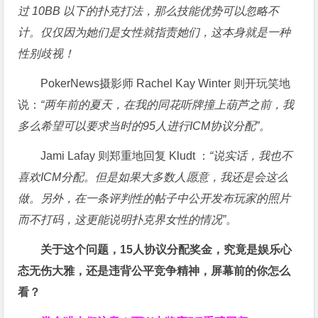
过 10BB 以下的扑克打法，那么技能优势可以忽略不
计。仅仅因为她们是女性就指责她们，这本身就是一种
性别歧视！
PokerNews摄影师 Rachel Kay Winter 则开玩笑地
说：
“两年前的夏天，在我的同花听牌撞上葫芦之前，我
多么希望可以要求当时的95人进行ICM协议分配”。
Jami Lafay 则郑重地回复 Kludt ：
“说实话，我也不
喜欢ICM分配。但是如果大多数人愿意，我还是会这么
做。另外，在一条评判性的帖子中公开发布玩家的照片
而不打码，这更能说明扑克界女性的情况”。
关于这个问题，15人协议分配奖金，究竟是娱乐心
态无伤大雅，还是违背公平竞争精神，屏幕前的你怎么
看？