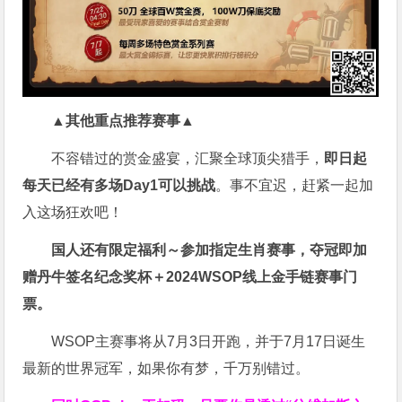
▲其他重点推荐赛事▲
不容错过的赏金盛宴，汇聚全球顶尖猎手，
即日起
每天已经有多场Day1可以挑战
。事不宜迟，赶紧一起加
入这场狂欢吧！
国人还有限定福利～参加指定生肖赛事，夺冠即加
赠
丹牛签名纪念奖杯
＋
2024WSOP线上金手链赛事门
票
。
WSOP主赛事将从7月3日开跑，并于7月17日诞生
最新的世界冠军，如果你有梦，千万别错过。