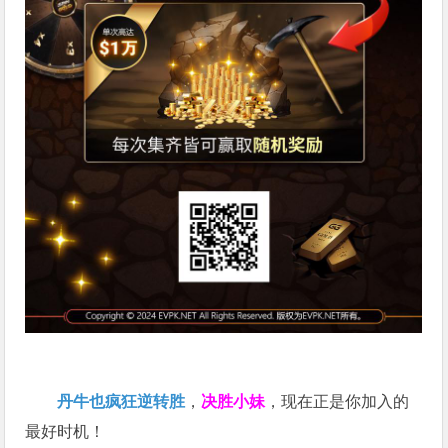
丹牛也疯狂逆转胜
，
决胜小妹
，现在正是你加入的
最好时机！