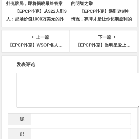
【EPCP扑克】从922人到9
【EPCP扑克】遇到这6种
人：那场价值1000万美元的扑
情况，弃牌才是让你长期盈利的
克牌局，即将揭晓最终答案
明智之举
上一篇
下一篇
【EPCP扑克】WSOP名人堂10位提名人出炉，有人陪跑9次有人陪7次，这次能中吗？
【EPCP扑克】当明星爱上高风险的游戏，亏损就是常有的事，这5位亏得最多
文
发表评论
章
导
航
昵
*
称
邮