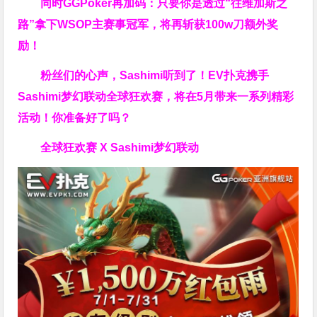
同时GGPoker再加码：只要你是透过“往维加斯之
路”拿下WSOP主赛事冠军，将再斩获
100w刀
额外奖
励！
粉丝们的心声，Sashimi听到了！EV扑克携手
Sashimi梦幻联动全球狂欢赛，将在5月带来一系列精彩
活动！你准备好了吗？
全球狂欢赛 X Sashimi梦幻联动