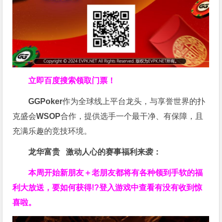
立即百度搜索领取门票！
GGPoker
作为全球线上平台龙头，与享誉世界的扑
克盛会
WSOP
合作，提供选手一个最干净、有保障，且
充满乐趣的竞技环境。
龙华富贵 激动人心的赛事福利来袭：
本周开始新朋友＋老朋友都将有各种领到手软的福
利大放送，要如何获得!?登入游戏中查看有没有收到惊
喜啦。