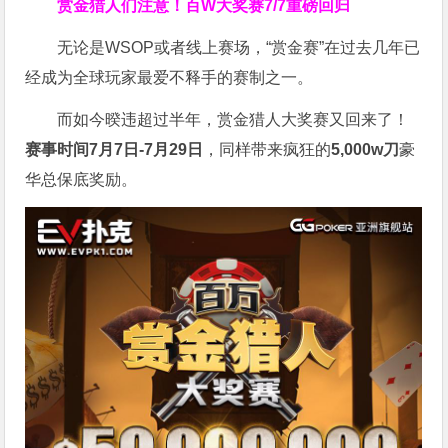
赏金猎人们注意！
百W大奖赛
7/7重磅回归
无论是WSOP或者线上赛场，“赏金赛”在过去几年已
经成为全球玩家最爱不释手的赛制之一。
而如今暌违超过半年，赏金猎人大奖赛又回来了！
赛事时间7月7日-7月29日
，同样带来疯狂的
5,000w刀
豪
华总保底奖励。