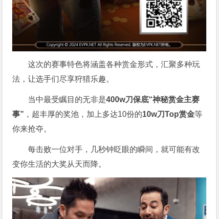
这次的赛事特色将涵盖各种赏金形式，汇聚多种玩
法，让选手们尽享狩猎乐趣。
当中最受瞩目的无非是
400w刀保底“神秘赏金主赛
事”
，超丰厚的奖池，加上多达10份的
10w刀Top赏金
等
你来抢夺。
每击败一位对手，几秒钟眨眼的瞬间，就可能有改
变你生活的大奖从天而降。