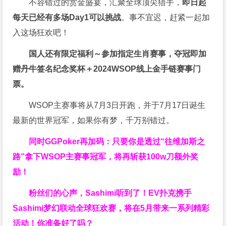
不容错过的赏金盛宴，汇聚全球顶尖猎手，
即日起
每天已经有多场Day1可以挑战
。事不宜迟，赶紧一起加
入这场狂欢吧！
国人还有限定福利～参加指定生肖赛事，夺冠即加
赠
丹牛签名纪念奖杯
＋
2024WSOP线上金手链赛事门
票
。
WSOP主赛事将从7月3日开跑，并于7月17日诞生
最新的世界冠军，如果你有梦，千万别错过。
同时GGPoker再加码：只要你是透过“往维加斯之
路”拿下WSOP主赛事冠军，将再斩获
100w刀
额外奖
励！
粉丝们的心声，Sashimi听到了！EV扑克携手
Sashimi梦幻联动全球狂欢赛，将在5月带来一系列精彩
活动！你准备好了吗？