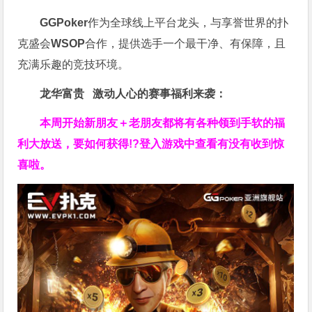
GGPoker
作为全球线上平台龙头，与享誉世界的扑
克盛会
WSOP
合作，提供选手一个最干净、有保障，且
充满乐趣的竞技环境。
龙华富贵 激动人心的赛事福利来袭：
本周开始新朋友＋老朋友都将有各种领到手软的福
利大放送，要如何获得!?登入游戏中查看有没有收到惊
喜啦。