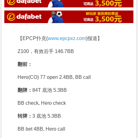
【EPCP扑克(
www.epcpxz.com
)报道】
Z100，有效后手 146.7BB
翻前：
Hero(CO) 77 open 2.4BB, BB call
翻牌：
84T 底池 5.3BB
BB check, Hero check
转牌：
3 底池 5.3BB
BB bet 4BB, Hero call