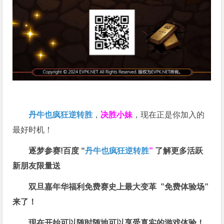
丹牛也疯狂逆转胜
，
决胜小妹
，现在正是你加入的
最好时机！
逐梦参赛!百度 “
丹牛也疯狂逆转胜
”
了解更多
活跃
新朋友限量送
双旦嘉年华福利
免费赛史上最大变革
”免费体验场”
来了！
现在开始可以随时随地可以享受真实的游戏体验！