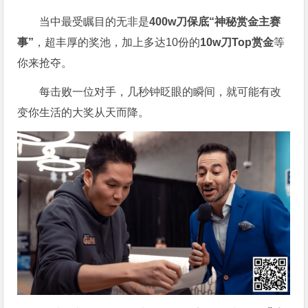
当中最受瞩目的无非是
400w刀保底“神秘赏金主赛
事”
，超丰厚的奖池，加上多达10份的
10w刀Top赏金
等
你来抢夺。
每击败一位对手，几秒钟眨眼的瞬间，就可能有改
变你生活的大奖从天而降。