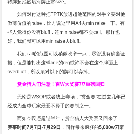
转牌超池然后河牌正常size。
如何对付这种把TPTK放进超池范围的对手？要对他
做薄价值的raise，比方说这里用A4去min raise一下。有
些人觉得你没有bluff，连min raise都不会call。那样也
好，我们就可以用min raise去bluff。
我们call的范围可以稍微收窄一点，尽管没有确凿证
据，但是能打出这样line的reg或许不会在这个牌面上
overbluff，所以顶对以下的牌可以弃掉。
赏金猎人们注意！
百W大奖赛
7/7重磅回归
无论是WSOP或者线上赛场，“赏金赛”在过去几年已
经成为全球玩家最爱不释手的赛制之一。
而如今暌违超过半年，赏金猎人大奖赛又回来了！
赛事时间7月7日-7月29日
，同样带来疯狂的
5,000w刀
豪