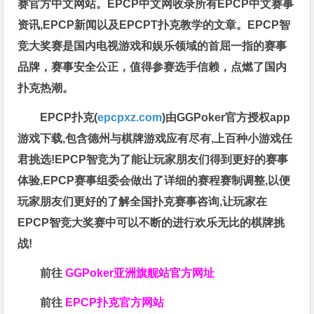
赛官方中文网站。EPCP中文网收录所有EPCP中文赛事
资讯,EPCP新闻以及EPCPT扑克教学的文章。EPCP智
竞大奖赛是国内电视游戏和娱乐领域的首屈一指的赛事
品牌，赛事安全公正，值得参赛选手信赖，点燃了国内
扑克热潮。
EPCP扑克(
epcpxz.com
)由GGPoker官方授权app
游戏下载,包含德州与棋牌游戏应有尽有,上百种小游戏任
君挑选!EPCP智竞为了能让玩家朋友们得到更好的赛事
体验,EPCP赛事组委会做出了详细的赛程赛制调整,以便
玩家朋友们更好的了解全国扑克赛事咨询,让玩家在
EPCP智竞大奖赛中可以不断的进行欢乐无比的棋牌挑
战!
前往
GGPoker亚洲旗舰站
官方网址
前往
EPCP扑克官方网站