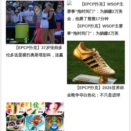
【EPCP扑克】WSOP主赛
事“拖时间门”：为躺赚2万美
金，他磨了整整17分钟
【EPCP扑克】37岁张帅多
伦多送蛋横扫奥斯塔彭科，连赢
10局强势晋级
【EPCP扑克】2026世界杯
金靴争夺白热化：不只是进球
数，三大指标正在重新定义射手
价值