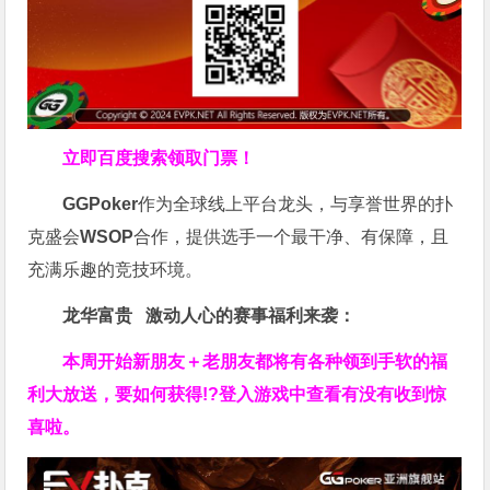
立即百度搜索领取门票！
GGPoker
作为全球线上平台龙头，与享誉世界的扑
克盛会
WSOP
合作，提供选手一个最干净、有保障，且
充满乐趣的竞技环境。
龙华富贵 激动人心的赛事福利来袭：
本周开始新朋友＋老朋友都将有各种领到手软的福
利大放送，要如何获得!?登入游戏中查看有没有收到惊
喜啦。