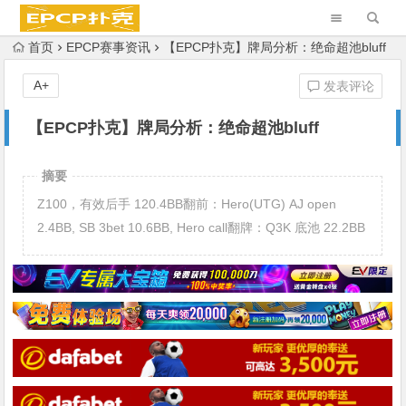
首页
EPCP赛事资讯
【EPCP扑克】牌局分析：绝命超池bluff
A+
发表评论
【EPCP扑克】牌局分析：绝命超池bluff
摘要
Z100，有效后手 120.4BB翻前：Hero(UTG) AJ open
2.4BB, SB 3bet 10.6BB, Hero call翻牌：Q3K 底池 22.2BB