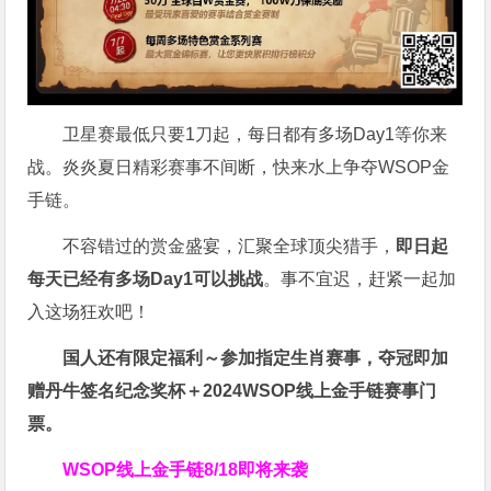
卫星赛最低只要1刀起，每日都有多场Day1等你来
战。炎炎夏日精彩赛事不间断，快来水上争夺WSOP金
手链。
不容错过的赏金盛宴，汇聚全球顶尖猎手，
即日起
每天已经有多场Day1可以挑战
。事不宜迟，赶紧一起加
入这场狂欢吧！
国人还有限定福利～参加指定生肖赛事，夺冠即加
赠
丹牛签名纪念奖杯
＋
2024WSOP线上金手链赛事门
票
。
WSOP线上金手链8/18即将来袭