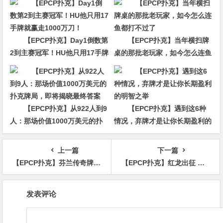
【EPCP扑克】Day1倒数第
【EPCP扑克】当年横扫牌
2到主赛冠军！HU他只用17手牌
桌的那批老玩家，如今怎么连鱼
就赢走1000万刀！
都打不过了
【EPCP扑克】从922人到9
【EPCP扑克】遇到这6种
人：那场价值1000万美元的扑
情况，弃牌才是让你长期盈利的
克牌局，即将揭晓最终答案
明智之举
上一篇
下一篇
【EPCP扑克】芬兰传奇牌手Patrik Antonius入选2024扑克名人堂
【EPCP扑克】红龙出征 闪耀亚洲 距离红龙杯济洲站开赛还剩5天！
文
发表评论
章
导
航