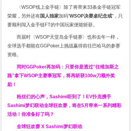
〈WSOP线上金手链〉除了将带来33条金手链冠军
荣耀，另外还有
国人独家
加码“
WSOP决赛桌纪念戒
”，只
要顺利闯入金手链FT的中国玩家便能斩获。
而届时〈WSOP天堂岛金手链赛〉也和去年一样，
全球选手都能在GGPoker上挑战赢得前往巴哈马的参赛
资格。
同时GGPoker再加码：只要你是透过“往维加斯之
路”拿下WSOP主赛事冠军，将再斩获
100w刀
额外奖
励！
粉丝们的心声，Sashimi听到了！EV扑克携手
Sashimi梦幻联动全球狂欢赛，将在5月带来一系列精彩
活动！你准备好了吗？
全球狂欢赛 X Sashimi梦幻联动