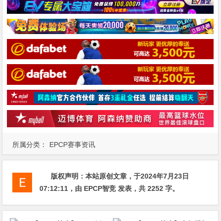
所属分类：
EPCP赛事资讯
版权声明：
本站原创文章，于2024年7月23日
07:12:11
，由
EPCP智竞
发表，共 2252 字。