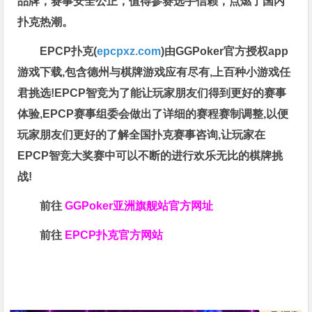
品牌，赛事安全公正，值得参赛选手信赖，点燃了国内
扑克热潮。
EPCP扑克(
epcpxz.com
)由GGPoker官方授权app
游戏下载,包含德州与棋牌游戏应有尽有,上百种小游戏任
君挑选!EPCP智竞为了能让玩家朋友们得到更好的赛事
体验,EPCP赛事组委会做出了详细的赛程赛制调整,以便
玩家朋友们更好的了解全国扑克赛事咨询,让玩家在
EPCP智竞大奖赛中可以不断的进行欢乐无比的棋牌挑
战!
前往
GGPoker亚洲旗舰站
官方网址
前往
EPCP扑克官方网站