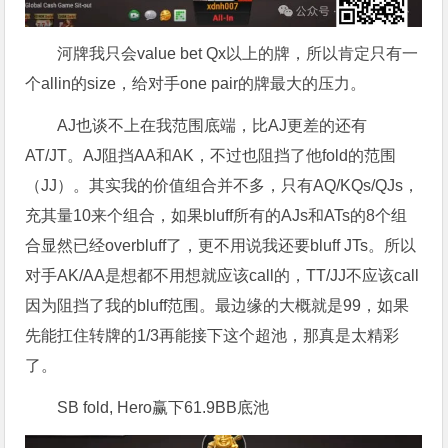
河牌我只会value bet Qx以上的牌，所以肯定只有一
个allin的size，给对手one pair的牌最大的压力。
AJ也谈不上在我范围底端，比AJ更差的还有
AT/JT。AJ阻挡AA和AK，不过也阻挡了他fold的范围
（JJ）。其实我的价值组合并不多，只有AQ/KQs/QJs，
充其量10来个组合，如果bluff所有的AJs和ATs的8个组
合显然已经overbluff了，更不用说我还要bluff JTs。所以
对手AK/AA是想都不用想就应该call的，TT/JJ不应该call
因为阻挡了我的bluff范围。最边缘的大概就是99，如果
先能扛住转牌的1/3再能接下这个超池，那真是太精彩
了。
SB fold, Hero赢下61.9BB底池