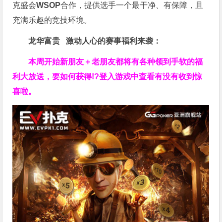
克盛会
WSOP
合作，提供选手一个最干净、有保障，且
充满乐趣的竞技环境。
龙华富贵 激动人心的赛事福利来袭：
本周开始新朋友＋老朋友都将有各种领到手软的福
利大放送，要如何获得!?登入游戏中查看有没有收到惊
喜啦。