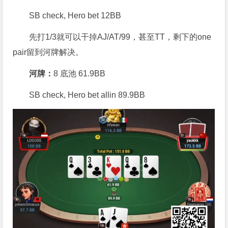
SB check, Hero bet 12BB
先打1/3就可以干掉AJ/AT/99，甚至TT，剩下的one
pair留到河牌解决。
河牌：
8 底池 61.9BB
SB check, Hero bet allin 89.9BB