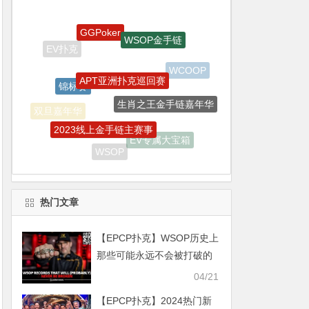
GGPoker
WSOP金手链
APT亚洲扑克巡回赛
锦标赛
WCOOP
生肖之王金手链嘉年华
2023线上金手链主赛事
双旦嘉年华
EV专属大宝箱
WSOP
热门文章
【EPCP扑克】WSOP历史上
那些可能永远不会被打破的
纪录
04/21
【EPCP扑克】2024热门新