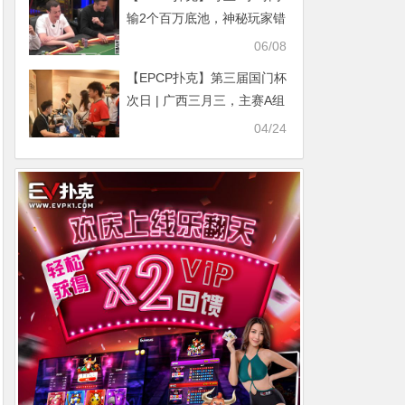
日）
输2个百万底池，神秘玩家错
误弃掉优胜牌，HCL游戏过
06/08
于精彩！
【EPCP扑克】第三届国门杯
次日 | 广西三月三，主赛A组
开打共135人次参赛，林峰
04/24
CL携35人晋级第二轮，邓彪
勇夺开幕赛冠军