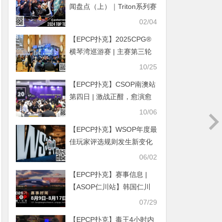
闻盘点（上）｜Triton系列赛
47场赛事 奖金高达
02/04
392,025,000美金
【EPCP扑克】2025CPG®
横琴湾巡游赛 | 主赛第三轮
结束 22人晋级，夏泽华领
10/25
跑，叶依成主赛最后女将
【EPCP扑克】CSOP南澳站
第四日 | 激战正酣，愈演愈
烈！主赛DAY1共565人次，
10/06
陳漢文和刘苏鹏分别成C/D
【EPCP扑克】WSOP年度最
组CL，141人晋级第二轮
佳玩家评选规则发生新变化
06/02
【EPCP扑克】赛事信息 |
【ASOP仁川站】韩国仁川
迎仕柏度假城，一站式综合
07/29
娱乐度假宇宙（8月9日-17
【EPCP扑克】毒王4小时内