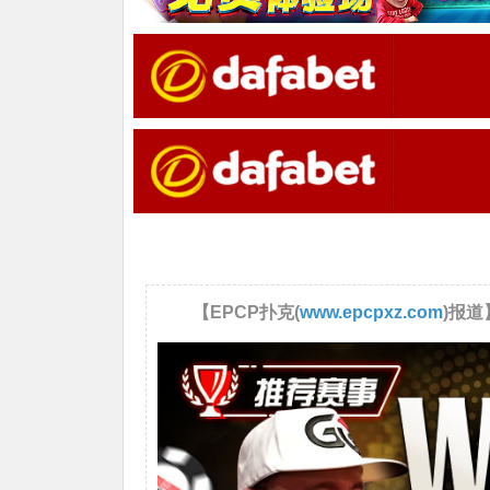
【EPCP扑克(
www.epcpxz.com
)报道