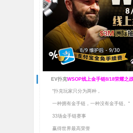
EV扑克
WSOP线上金手链
8/18荣耀之
“扑克玩家只分为两种，
一种拥有金手链，一种没有金手链。“
33场
金手链赛事
赢得世界最高荣誉