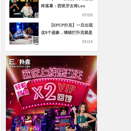
终落幕：西班牙女将Leo
Margets创历史止步WSOP
07/20
主赛事第七名
【EPCP扑克】一旦出现
这8个迹象，继续打扑克就是
在给对手送红包
01/14