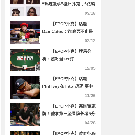
“热辣教学”德州扑克，5亿粉
丝瞬间“入局”！
03/18
【EPCP扑克】话题 |
Dan Cates：诈唬远不止是
一个简单的谎言
02/12
【EPCP扑克】牌局分
析：超对当set打
12/03
【EPCP扑克】话题 |
Phil Ivey在Triton系列赛中
对Chidwick做了世界级的弃
11/26
牌
【EPCP扑克】离谱冤家
牌！他拿第三坚果牌长考5分
钟不愿意跟注，秀牌后一桌
04/28
人都好气愤！
【EPCP扑克】传奇征程