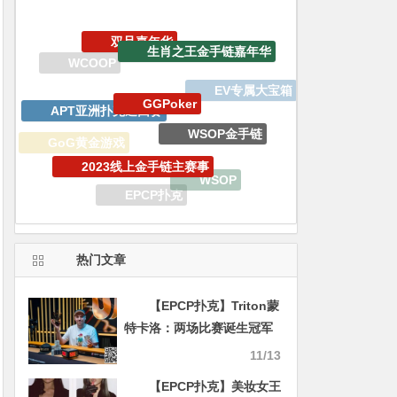
GGPoker
APT亚洲扑克巡回赛
WSOP金手链
2023线上金手链主赛事
GoG黄金游戏
WSOP
WSOP天堂岛
EPCP扑克
WSOP线上金手链
德州扑克
热门文章
【EPCP扑克】Triton蒙
特卡洛：两场比赛诞生冠军
Andy Ni获赛事#6第9名
11/13
Ren Lin获赛事#7第5名
【EPCP扑克】美妆女王