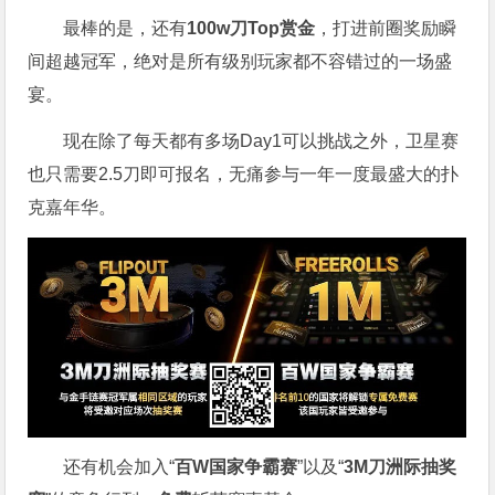
最棒的是，还有
100w刀Top赏金
，打进前圈奖励瞬
间超越冠军，绝对是所有级别玩家都不容错过的一场盛
宴。
现在除了每天都有多场Day1可以挑战之外，卫星赛
也只需要2.5刀即可报名，无痛参与一年一度最盛大的扑
克嘉年华。
还有机会加入“
百W国家争霸赛
”以及“
3M刀洲际抽奖