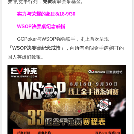
赛
”的竞争行列，
免费
斩获赛事基金。
实力与荣耀的象征
8/18-9/30
WSOP决赛桌纪念戒指
GGPoker与WSOP强强联手，史上首次呈现
「WSOP决赛桌纪念戒指」
，向所有勇闯金手链赛FT的
国人英雄们致敬。