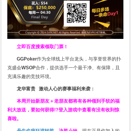
立即百度搜索领取门票！
GGPoker
作为全球线上平台龙头，与享誉世界的扑
克盛会
WSOP
合作，提供选手一个最干净、有保障，且
充满乐趣的竞技环境。
龙华富贵 激动人心的赛事福利来袭：
本周开始新朋友＋老朋友都将有各种领到手软的福
利大放送，要如何获得!?登入游戏中查看有没有收到惊
喜啦。
丹牛也疯狂逆转胜
，
决胜小妹
，现在正是你加入的