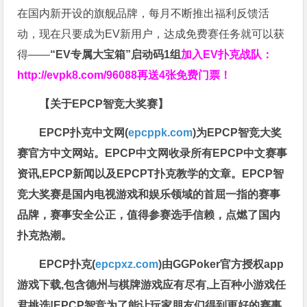
在国内新开设的旗舰品牌，每月不断推出福利反馈活
动，现在只要成为EV新用户，达成免费赛任务就可以获
得——
“EV专属大宝箱”启动码1组
加入EV扑克战队：
http://evpk8.com/96088
再送4张免费门票！
【关于EPCP智竞大奖赛】
EPCP扑克中文网(
epcppk.com
)为EPCP智竞大奖
赛官方中文网站。EPCP中文网收录所有EPCP中文赛事
资讯,EPCP新闻以及EPCPT扑克教学的文章。EPCP智
竞大奖赛是国内电视游戏和娱乐领域的首屈一指的赛事
品牌，赛事安全公正，值得参赛选手信赖，点燃了国内
扑克热潮。
EPCP扑克(
epcpxz.com
)由GGPoker官方授权app
游戏下载,包含德州与棋牌游戏应有尽有,上百种小游戏任
君挑选!EPCP智竞为了能让玩家朋友们得到更好的赛事