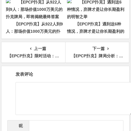
【EPCP扑克】从922人到9
【EPCP扑克】遇到这6种
人：那场价值1000万美元的扑
情况，弃牌才是让你长期盈利的
克牌局，即将揭晓最终答案
明智之举
上一篇
下一篇
【EPCP扑克】限时活动：每周首存用户 百万回馈赛 前三名加赠8888奖励
【EPCP扑克】牌局分析：check raise赢的更多
文
发表评论
章
导
航
昵