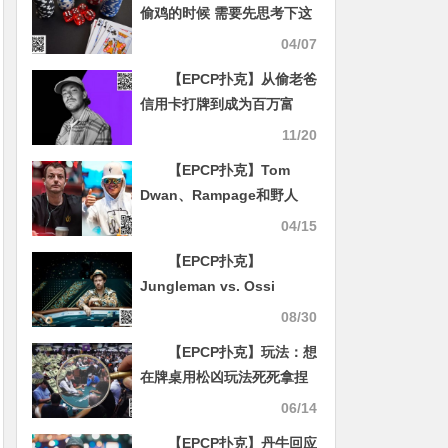
偷鸡的时候 需要先思考下这
个问题……
04/07
【EPCP扑克】从偷老爸
信用卡打牌到成为百万富
翁，16岁的他怎么做到的？
11/20
【EPCP扑克】Tom
Dwan、Rampage和野人
Cates确认参加2024 HCL百
04/15
万美元赛
【EPCP扑克】
Jungleman vs. Ossi
Ketola史诗对决：$300万买
08/30
入赛诞生惊天名场面
【EPCP扑克】玩法：想
在牌桌用松凶玩法死死拿捏
对手可用这招！
06/14
【EPCP扑克】丹牛回应