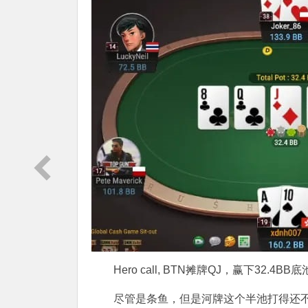
Hero call, BTN摊牌QJ，赢下32.4BB底
尽管是条鱼，但是河牌这个半池打得还不错。