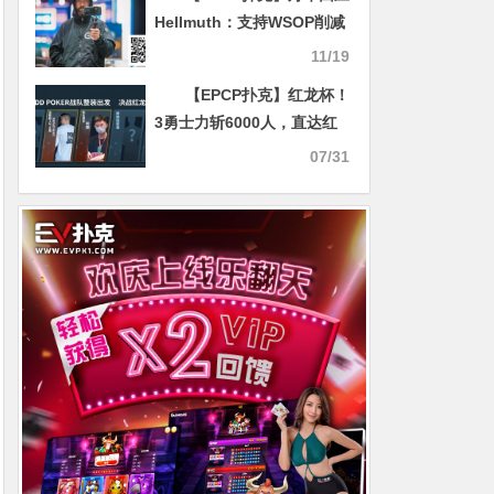
Hellmuth：支持WSOP削减
金手链，但150条才是合理
11/19
数字
【EPCP扑克】红龙杯！
3勇士力斩6000人，直达红
龙之巅！探秘DD-POKER独
07/31
家复活彩蛋！