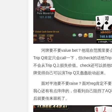
河牌要不要value bet？他现在范围
Trip Q肯定只会call一下，但check的话他Trip 
不会从Trip Q上损失价值。check还可以抓他
牌觉得自己可以演Trip Q又蠢蠢欲动起来。
面对半池要不要raise？面对reg肯定不要r
我心还有有点痒痒的，但看到自己阻挡了AQ和
后就要传来噩耗了。