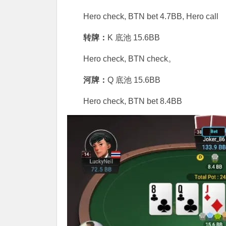
Hero check, BTN bet 4.7BB, Hero call
转牌：
K 底池 15.6BB
Hero check, BTN check。
河牌：
Q 底池 15.6BB
Hero check, BTN bet 8.4BB