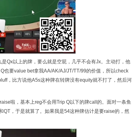
里要么是Qx以上的牌，要么就是空屁，几乎不会有Jx。主动打，他
Q也要value bet拿我AA/AK/AJ/JT/TT/99的价值，所以check
bluff，比方说他A5s这种牌在转牌没有equity就不打了，然后河
aise啦，基本上reg不会用Trip Q以下的牌call的。面对一条鱼
QT，于是就算了。如果我是54这种牌估计是要raise的，然