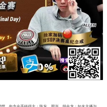
熠熠，包含金手链得主：陈东、周澎、胡金龙；知名主播与