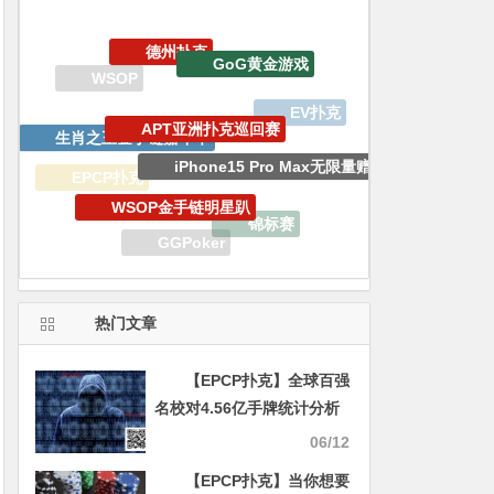
APT亚洲扑克巡回赛
生肖之王金手链嘉年华
iPhone15 Pro Max无限量赠送
WSOP金手链明星趴
EPCP扑克
锦标赛
WSOP线上金手链
GGPoker
EV专属大宝箱
WCOOP
热门文章
【EPCP扑克】全球百强
名校对4.56亿手牌统计分析
得出一个结论…
06/12
【EPCP扑克】当你想要