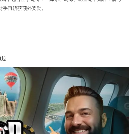
汰对手再斩获额外奖励。
刀起