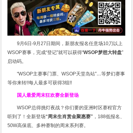
9月6日-9月27日期间，新朋友报名任意场10刀以上
WSOP赛事，完成“登记”就可以获得“
WSOP梦想大转盘
”
启动码。
“WSOP主赛事门票、WSOP天堂岛站”…等梦幻赛事
等你来转!!每人最多可获得3组!!
国人最爱周末狂欢赛
全新登场
WSOP总得挑灯夜战？你们要的亚洲时区赛程官方
听到了！全新登场
“周末生肖赏金聚惠赛”
，188低报名、
50W高保底、多种赛制的周末系列赛。