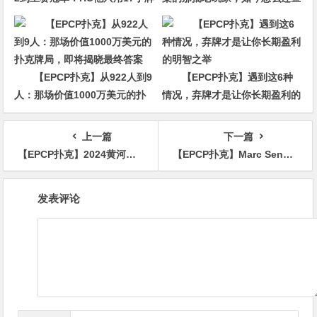
就赢走1000万刀！
都打不过了
【EPCP扑克】从922人到9
【EPCP扑克】遇到这6种
人：那场价值1000万美元的扑
情况，弃牌才是让你长期盈利的
克牌局，即将揭晓最终答案
明智之举
上一篇
下一篇
【EPCP扑克】2024黄河杯暨TJPH®—济南站赛事酒店将于9月18日开放预订！
【EPCP扑克】Marc Sen赢得WPT Prime列支敦士登赛 David Peters在WSOP线上赛单季47次挺进决赛桌
文
发表评论
章
导
航