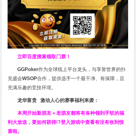
立即百度搜索领取门票！
GGPoker
作为全球线上平台龙头，与享誉世界的扑
克盛会
WSOP
合作，提供选手一个最干净、有保障，且
充满乐趣的竞技环境。
龙华富贵 激动人心的赛事福利来袭：
本周开始新朋友＋老朋友都将有各种领到手软的福
利大放送，要如何获得!?登入游戏中查看有没有收到惊
喜啦。