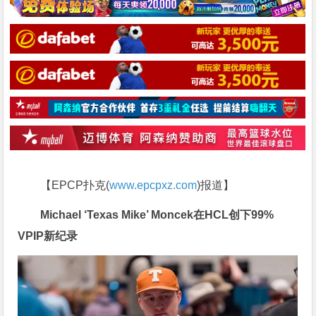
【EPCP扑克(
www.epcpxz.com
)报道】
Michael ‘Texas Mike’ Moncek在HCL创下99%
VPIP新纪录