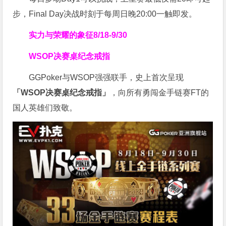
步，Final Day决战时刻于每周日晚20:00一触即发。
实力与荣耀的象征
8/18-9/30
WSOP决赛桌纪念戒指
GGPoker与WSOP强强联手，史上首次呈现
「WSOP决赛桌纪念戒指」
，向所有勇闯金手链赛FT的
国人英雄们致敬。