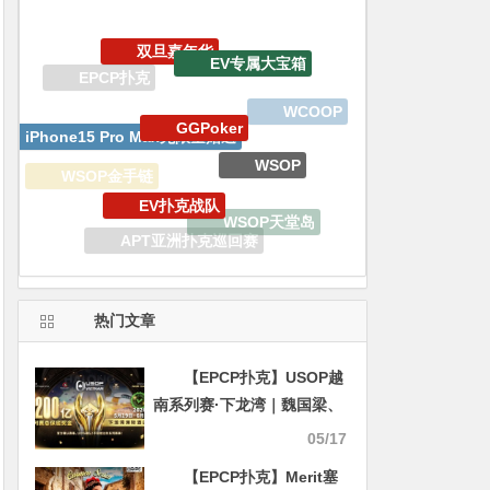
GGPoker
iPhone15 Pro Max无限量赠送
WSOP
EV扑克战队
WSOP金手链
WSOP天堂岛
锦标赛
APT亚洲扑克巡回赛
WSOP金手链明星趴
GoG黄金游戏
热门文章
【EPCP扑克】USOP越
南系列赛·下龙湾｜魏国梁、
陈朋确认亮相豪客赛系列，
05/17
进一步提升中国军团的整体
【EPCP扑克】Merit塞
实力！