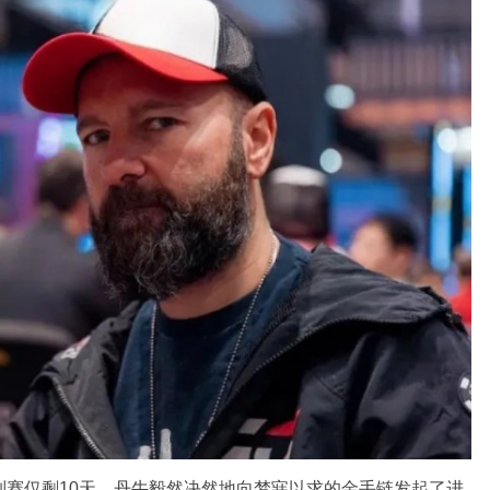
列赛仅剩10天，丹牛毅然决然地向梦寐以求的金手链发起了进