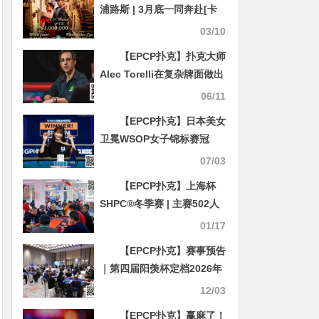
浦路斯 | 3月底一同奔赴[卡
门]盛宴（3月18日-31日）
03/10
【EPCP扑克】扑克大师
Alec Torelli在复杂牌面做出
精彩跟注的细节解析
06/11
【EPCP扑克】日本美女
卫冕WSOP女子锦标赛冠
军，连续三年进决赛，两冠
07/03
一亚创历史
【EPCP扑克】上海杯
SHPC®冬季赛 | 主赛502人
次参赛110人晋级，季春辉
01/17
38万记分领衔D组28人晋级
【EPCP扑克】赛事预告
｜第四届阳羡杯定档2026年
1月9日-13日，山水秘境里的
12/03
巅峰对决再次启幕
【EPCP扑克】赢麻了！