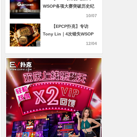
WSOP各项大赛突破历史纪
录，国人专属免费回馈赛周
10/07
六火热登场
【EPCP扑克】专访
Tony Lin｜4次错失WSOP
金手链，却成为扑克生涯的
12/04
最佳养分！