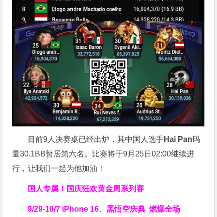
目前9人决赛桌已经出炉，其中国人选手
Hai Pan
码
量30.1BB暂居第六名。比赛将于9月25日02:00继续进
行，让我们一起为他加油！
国人专属！
国庆狂欢黄金周系列赛
9/29-10/7
iPhone 16、黑悟空庆典
燃爆全场