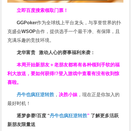
立即百度搜索领取门票！
GGPoker
作为全球线上平台龙头，与享誉世界的扑
克盛会
WSOP
合作，提供选手一个最干净、有保障，且
充满乐趣的竞技环境。
龙华富贵 激动人心的赛事福利来袭：
本周开始新朋友＋老朋友都将有各种领到手软的福
利大放送，要如何获得!?登入游戏中查看有没有收到惊
喜啦。
丹牛也疯狂逆转胜
，
决胜小妹
，现在正是你加入的
最好时机！
逐梦参赛!百度 “
丹牛也疯狂逆转胜
”
了解更多
活跃
新朋友限量送