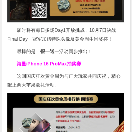
届时将有每日多场Day1开放挑战，10月7日决战
Final Day，冠军加赠特殊头像及黄金周生肖奖杯！
最棒的是，
报一送一
活动同步推出！
海量iPhone 16 ProMax抽奖赛
这回国庆狂欢黄金周为与广大玩家共同庆祝，精心
献上两大苹果豪礼活动。