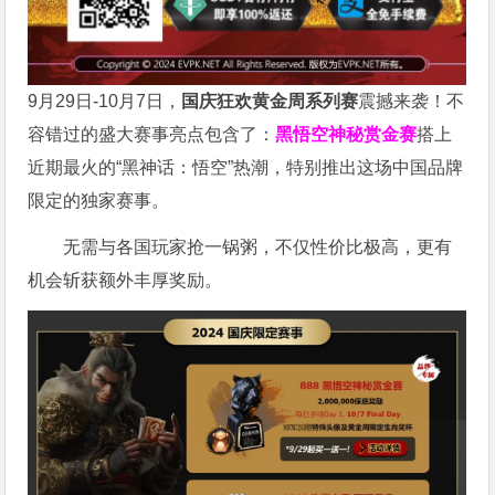
9月29日-10月7日，
国庆狂欢黄金周系列赛
震撼来袭！不
容错过的盛大赛事亮点包含了：
黑悟空神秘赏金赛
搭上
近期最火的“黑神话：悟空”热潮，特别推出这场中国品牌
限定的独家赛事。
无需与各国玩家抢一锅粥，不仅性价比极高，更有
机会斩获额外丰厚奖励。