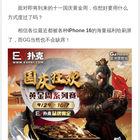
面对即将到来的十一国庆黄金周，你想好要用什么
方式度过了吗？
相信各位最近都被各种
iPhone 16
的海量福利给刷屏
了，而GG当然也不会缺席！