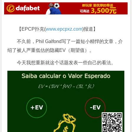
【EPCP扑克(
www.epcpxz.com
)报道】
不久前，Phil Galfond写了一篇短小精悍的文章，介
绍了被人严重低估的隐藏EV（期望值）。
今天我想重新就这个话题发表一些自己的看法。