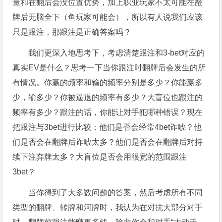
量和在翻后会没位置优势，加上职业玩家不太可能在翻
牌后无脑全下（鱼玩家可能会），所以有人说我们应该
只是跟注，那跟注是正确答案吗？
我们更深入地思考下，考虑清楚跟注和3-bet对应的
真实EV是什么？思考一下当你跟注时翻牌后会发生的所
有情况。你赢的频率和输的频率分别是多少？你能赢多
少，输多少？你被逼退的频率有多少？大盲位也跟注的
频率有多少？跟注的话，你能让对手犯哪种错误？现在
把跟注与3bet进行比较；他们是否会经常4bet诈唬？他
们是否会在翻牌后诈唬太多？他们是否会在翻牌后对持
续下注弃牌太多？大盲位是否会用很宽的范围跟注
3bet？
当你得到了大多数问题的答案，然后考虑所有不同
类型的翻牌、转牌和河牌时，我认为在对抗大部分对手