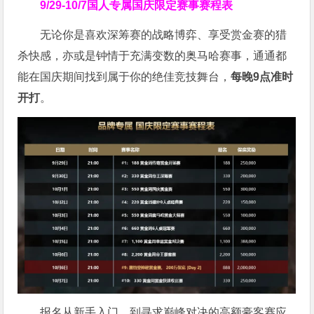
9/29-10/7国人专属
国庆限定赛事赛程表
无论你是喜欢深筹赛的战略博弈、享受赏金赛的猎
杀快感，亦或是钟情于充满变数的奥马哈赛事，通通都
能在国庆期间找到属于你的绝佳竞技舞台，
每晚9点准时
开打
。
报名从新手入门，到寻求巅峰对决的高额豪客赛应