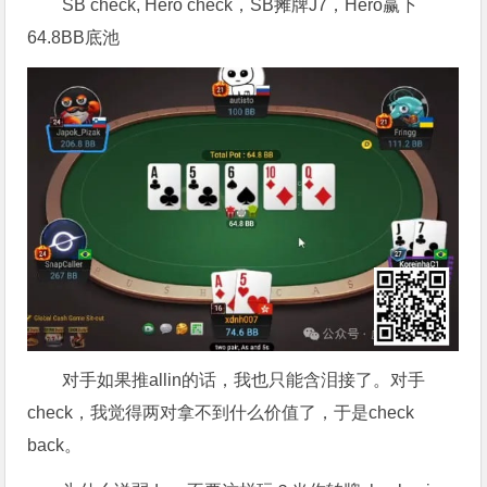
SB check, Hero check，SB摊牌J7，Hero赢下
64.8BB底池
对手如果推allin的话，我也只能含泪接了。对手
check，我觉得两对拿不到什么价值了，于是check
back。