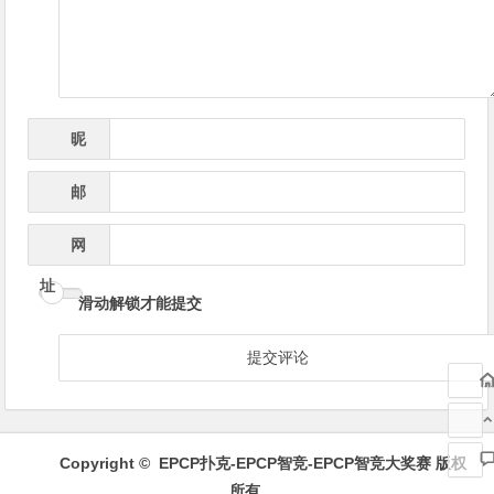
航
昵
*
称
邮
*
箱
网
址
滑动解锁才能提交
Copyright ©
EPCP扑克-EPCP智竞-EPCP智竞大奖赛
版权
所有.