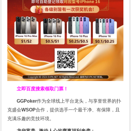
立即百度搜索领取门票！
GGPoker
作为全球线上平台龙头，与享誉世界的扑
克盛会
WSOP
合作，提供选手一个最干净、有保障，且
充满乐趣的竞技环境。
龙华富贵 激动人心的赛事福利来袭：