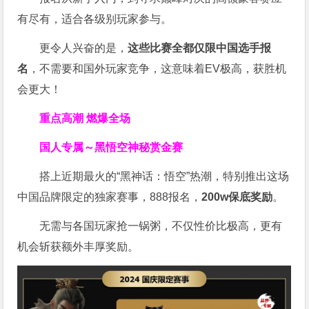
有尽有，适合各级别玩家参与。
更令人兴奋的是，
这些比赛全都仅限中国选手报
名
，不需要和国外玩家竞争，这意味着EV极高，获胜机
会更大！
重点高潮 燃爆全场
国人专属～黑悟空神秘赏金赛
搭上近期最火的“黑神话：悟空”热潮，特别推出这场
中国品牌限定的独家赛事，888报名，
200w保底奖励
。
无需与各国玩家抢一锅粥，不仅性价比极高，更有
机会斩获额外丰厚奖励。