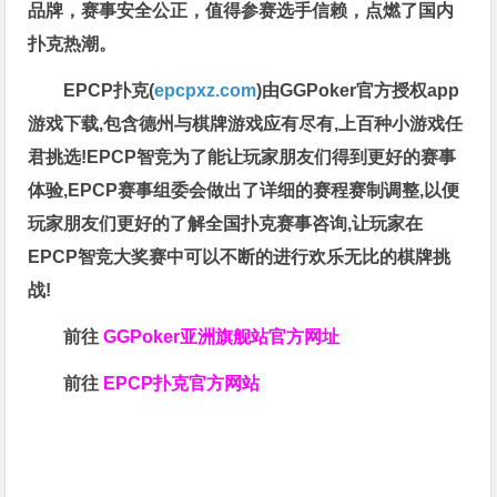
品牌，赛事安全公正，值得参赛选手信赖，点燃了国内
扑克热潮。
EPCP扑克(
epcpxz.com
)由GGPoker官方授权app
游戏下载,包含德州与棋牌游戏应有尽有,上百种小游戏任
君挑选!EPCP智竞为了能让玩家朋友们得到更好的赛事
体验,EPCP赛事组委会做出了详细的赛程赛制调整,以便
玩家朋友们更好的了解全国扑克赛事咨询,让玩家在
EPCP智竞大奖赛中可以不断的进行欢乐无比的棋牌挑
战!
前往
GGPoker亚洲旗舰站
官方网址
前往
EPCP扑克官方网站