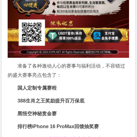
准备了各种激动人心的赛事与福利活动，不容错过
的盛大赛事亮点包含了：
国人定制专属赛程
388生肖之王奖励提升百万保底
黑悟空神秘赏金赛
排行榜iPhone 16 ProMax回馈抽奖赛