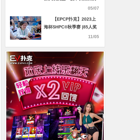
A-K，我选择了一条非常规
05/07
路线
【EPCP扑克】2023上
海杯SHPC®秋季赛 |85人奖
励圈大门敞开，王言遗憾成
11/05
泡沫，赵鑫子125.2万计分领
跑