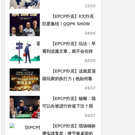
凡435万记分牌携手其他8人
11/15
明日热战决赛桌！一起见证
【EPCP扑克】8大扑克
新王加冕！
巨星集结！QQPK SHOW
GAME全球开播，巅峰对决
04/04
一触即发
【EPCP扑克】玩法：早
看到这篇文章，就不会在转
牌圈亏那么多钱了！
02/25
【EPCP扑克】这就是顶
级玩家的执行力 | 他如何靠
“疯狂”赢走100W
04/17
【EPCP扑克】秘籍：我
可以向谁进行价值下注？我
可以向谁诈唬？
04/27
【EPCP扑克】现场锦标
赛实战复盘：慢节奏桌面的