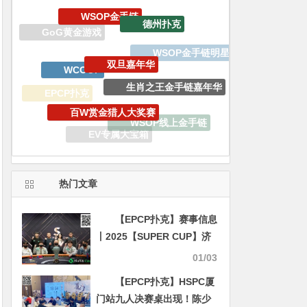
双旦嘉年华
WCOOP
生肖之王金手链嘉年华
百W赏金猎人大奖赛
EPCP扑克
WSOP线上金手链
EV扑克战队
EV专属大宝箱
WSOP天堂岛
2023线上金手链主赛事
热门文章
【EPCP扑克】赛事信息
丨2025【SUPER CUP】济
州站定档 2月6日-16日，就
01/03
等你来！
【EPCP扑克】HSPC厦
门站九人决赛桌出现！陈少