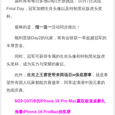
届时将有每日多场Day1开放挑战，10月7日决战
Final Day，冠军加赠生肖头像以及特制黑化版虎头奖
杯。
最棒的是，
报一送一
活动同步推出！
顺利晋级Day2的玩家，将有会斩获一举超越冠军的
丰厚赏金。
同时，冠军可获得专属的生肖头像和特制黑化版虎
头奖杯，成为实力与荣耀的象征。
此外，
生肖之王赛更带来两场百w保底赛事
，就是希
望所有国人玩家都能共襄盛举，同享这满满中国元素的
热闹庆典。
9/29-10/7
冲击iPhone 16 Pro Max
赢取极速桌豪礼
海量iPhone 16 ProMax抽奖赛