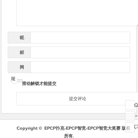
航
昵
*
称
邮
*
箱
网
址
滑动解锁才能提交
Copyright ©
EPCP扑克-EPCP智竞-EPCP智竞大奖赛
版权
所有.