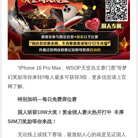
“iPhone 16 Pro Max、WSOP天堂岛主赛门票”等梦
幻奖励等你来转!!每人最多可获得3组，更多信息请上官
网了解。
特别加码～每日免费席位赛
国人斩获
10W
大奖！
赏金猎人赛火热开打中 丰厚
50M刀奖励等你来战！
无论线上或线下赛场，最激励人心的就是见证国人