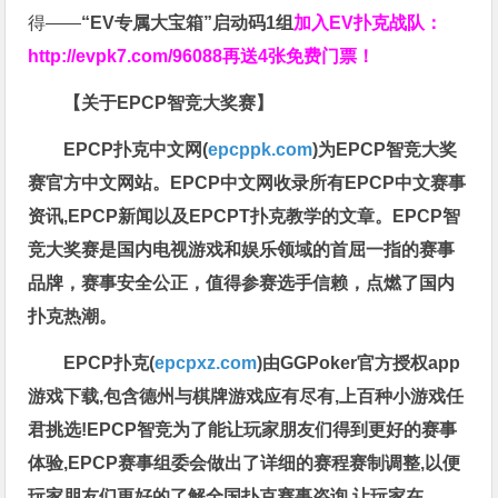
得——
“EV专属大宝箱”启动码1组
加入EV扑克战队：
http://evpk7.com/96088
再送4张免费门票！
【关于EPCP智竞大奖赛】
EPCP扑克中文网(
epcppk.com
)为EPCP智竞大奖
赛官方中文网站。EPCP中文网收录所有EPCP中文赛事
资讯,EPCP新闻以及EPCPT扑克教学的文章。EPCP智
竞大奖赛是国内电视游戏和娱乐领域的首屈一指的赛事
品牌，赛事安全公正，值得参赛选手信赖，点燃了国内
扑克热潮。
EPCP扑克(
epcpxz.com
)由GGPoker官方授权app
游戏下载,包含德州与棋牌游戏应有尽有,上百种小游戏任
君挑选!EPCP智竞为了能让玩家朋友们得到更好的赛事
体验,EPCP赛事组委会做出了详细的赛程赛制调整,以便
玩家朋友们更好的了解全国扑克赛事咨询,让玩家在