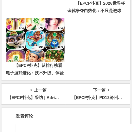
【EPCP扑克】2026世界杯
金靴争夺白热化：不只是进球
数，三大指标正在重新定义射手
价值
【EPCP扑克】从排行榜看
电子游戏进化：技术升级、体验
创新与未来趋势
上一篇
下一篇
【EPCP扑克】采访 | Adrian Mateos-充满激情、风险和成功的旅程
【EPCP扑克】PD12济州站 | 多位QQPK中国战队成员从主赛第一轮晋级！主赛1656人次参赛，179位选手会师第二轮
文
发表评论
章
导