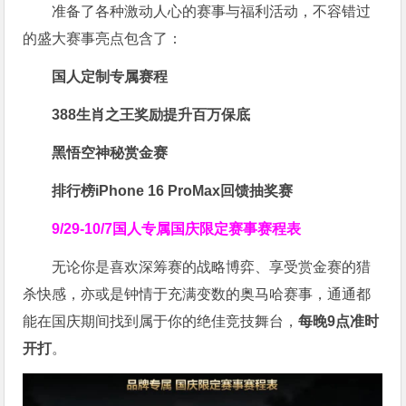
准备了各种激动人心的赛事与福利活动，不容错过
的盛大赛事亮点包含了：
国人定制专属赛程
388生肖之王奖励提升百万保底
黑悟空神秘赏金赛
排行榜iPhone 16 ProMax回馈抽奖赛
9/29-10/7国人专属
国庆限定赛事赛程表
无论你是喜欢深筹赛的战略博弈、享受赏金赛的猎
杀快感，亦或是钟情于充满变数的奥马哈赛事，通通都
能在国庆期间找到属于你的绝佳竞技舞台，
每晚9点准时
开打
。