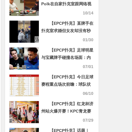
Polk在自家扑克室跟网络视
频博主单挑被碾压
10/14
【EPCP扑克】某牌手在
扑克室求婚但女友却没有秒
“call”，好尴尬…
01/30
【EPCP扑克】足球明星
与宝藏牌手碰撞名场面：内
马尔连赢7次发牌 Alan
07/01
Keating彻底疯狂
【EPCP扑克】今日足球
赛程重点场次前瞻：球队状
态、关键球员与赛事看点解
06/10
析
【EPCP扑克】红龙杯济
州站火爆开赛！KPC青龙赛
A组陈文文35万积分领跑 明
07/29
日B/C组大战再续
【EPCP扑克】话题｜