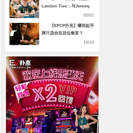
Landon Tice：与Jeremy
Becker无怨无仇，只想让他
05/01
付出代价
【EPCP扑克】哪些起手
牌只适合在后位偷盲？
10/10