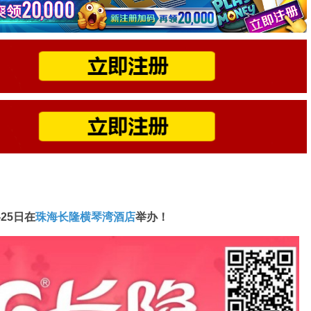
-25日在
珠海长隆横琴湾酒店
举办！