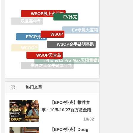
WSOP
EPCP扑克
WSOP金手链明星趴
WSOP天堂岛
WCOOP
iPhone15 Pro Max无限量赠送
生肖之王金手链嘉年华
EV扑克战队
GGPoker
WSOP金手链
热门文章
【EPCP扑克】推荐赛
事：10/5-10/27百万赏金猎
人大奖赛 保底奖励5000万
10/02
【EPCP扑克】Doug