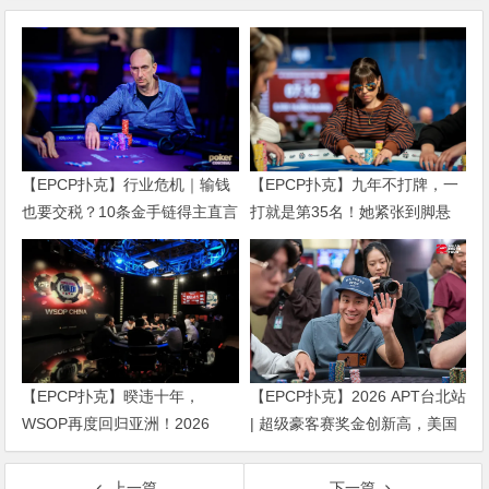
【EPCP扑克】行业危机｜输钱
【EPCP扑克】九年不打牌，一
也要交税？10条金手链得主直言
打就是第35名！她紧张到脚悬
“扛不住”，主动砍掉四分之三比
空，但全世界以为她很淡定
赛
【EPCP扑克】暌违十年，
【EPCP扑克】2026 APT台北站
WSOP再度回归亚洲！2026
| 超级豪客赛奖金创新高，美国
APL济州站6月19-28日盛大登
选手Ethan “Rampage” Yau领跑
场！
全场！
上一篇
下一篇