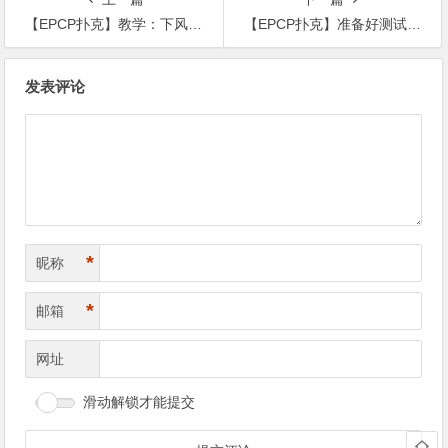
【EPCP扑克】教学：下风期输得像拉稀？这是最好的止泻药！
【EPCP扑克】准备好测试你的PLO翻前技术了吗？据说全部答对的概率只有5%
文
发表评论
章
导
航
*
昵称
*
邮箱
网址
滑动解锁才能提交