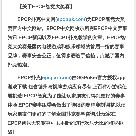
【关于EPCP智竞大奖赛】
EPCP扑克中文网(
epcppk.com
)为EPCP智竞大奖
赛官方中文网站。EPCP中文网收录所有EPCP中文赛事
资讯,EPCP新闻以及EPCPT扑克教学的文章。EPCP智
竞大奖赛是国内电视游戏和娱乐领域的首屈一指的赛事
品牌，赛事安全公正，值得参赛选手信赖，点燃了国内
扑克热潮。
EPCP扑克(
epcpxz.com
)由GGPoker官方授权app
游戏下载,包含德州与棋牌游戏应有尽有,上百种小游戏任
君挑选!EPCP智竞为了能让玩家朋友们得到更好的赛事
体验,EPCP赛事组委会做出了详细的赛程赛制调整,以便
玩家朋友们更好的了解全国扑克赛事咨询,让玩家在
EPCP智竞大奖赛中可以不断的进行欢乐无比的棋牌挑
战!