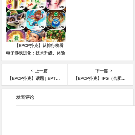
价值
【EPCP扑克】从排行榜看
电子游戏进化：技术升级、体验
创新与未来趋势
上一篇
下一篇
【EPCP扑克】话题 | EPT塞浦路斯站主赛事Bobby James领先45名幸存者
【EPCP扑克】IPG（合肥）总决赛 | 大赛圆满落幕，何文成智冠群雄，成功斩获主赛冠军！
文
发表评论
章
导
航