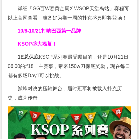
详细「GG百W赛黄金周X WSOP天堂岛站」赛程可
以上官网查看，准备好为期一周的扑克盛典即将登场！
10/6-10/21
打响巴西第一品牌
KSOP盛大揭幕！
1E总保底
KSOP系列赛最受瞩目的，还是10月21日
06:00的#18：主赛事，带来150w刀保底奖励，现在每日
都有多场Day1可以挑战。
巅峰对决的压轴舞台，届时冠军将被载入扑克历
史，成为传奇！