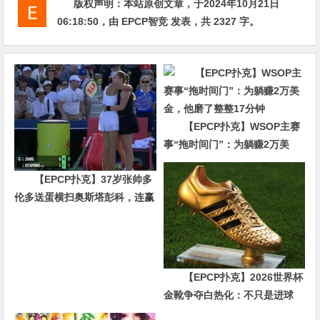
版权声明：
本站原创文章，于2024年10月21日
06:18:50
，由
EPCP智竞
发表，共 2327 字。
【EPCP扑克】WSOP主赛
事“拖时间门”：为躺赚2万美
金，他磨了整整17分钟
【EPCP扑克】37岁张帅多
伦多送蛋横扫奥斯塔彭科，连赢
10局强势晋级
【EPCP扑克】2026世界杯
金靴争夺白热化：不只是进球
数，三大指标正在重新定义射手