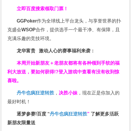
立即百度搜索领取门票！
GGPoker
作为全球线上平台龙头，与享誉世界的扑
克盛会
WSOP
合作，提供选手一个最干净、有保障，且
充满乐趣的竞技环境。
龙华富贵 激动人心的赛事福利来袭：
本周开始新朋友＋老朋友都将有各种领到手软的福
利大放送，要如何获得!?登入游戏中查看有没有收到惊
喜啦。
丹牛也疯狂逆转胜
，
决胜小妹
，现在正是你加入的
最好时机！
逐梦参赛!百度 “
丹牛也疯狂逆转胜
”
了解更多
活跃
新朋友限量送