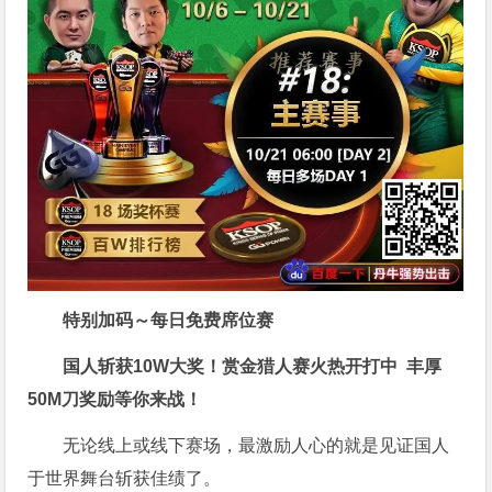
特别加码～每日免费席位赛
国人斩获
10W
大奖！
赏金猎人赛火热开打中 丰厚
50M刀奖励等你来战！
无论线上或线下赛场，最激励人心的就是见证国人
于世界舞台斩获佳绩了。