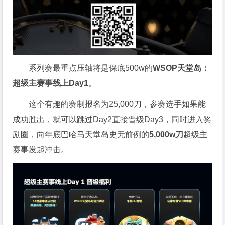
系列赛最重点压轴将是保底500w的
WSOP天堂岛：
超级主赛事线上Day1
。
这个有趣的赛制报名为25,000刀，参赛选手如果能
成功胜出，就可以跳过Day2直接晋级Day3，同时进入奖
励圈，向年底巴哈马天堂岛史无前例的
5,000w刀
超级主
赛事发起冲击。