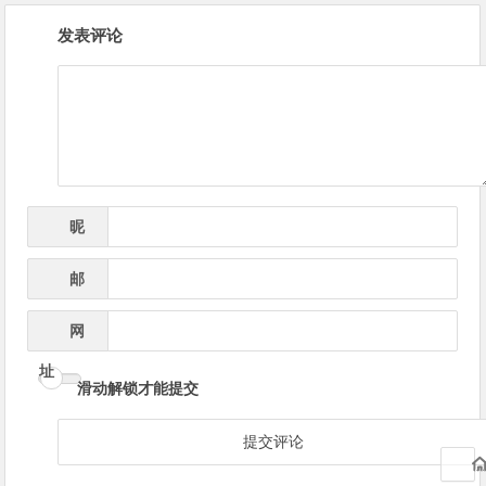
文
发表评论
章
导
航
昵
*
称
邮
*
箱
网
址
滑动解锁才能提交