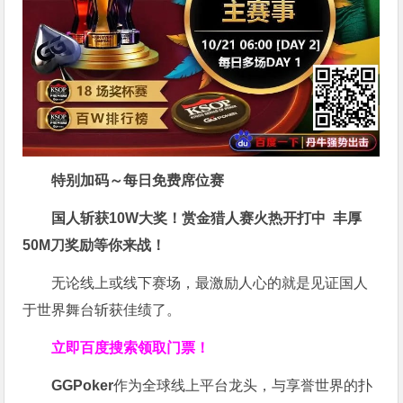
特别加码～每日免费席位赛
国人斩获
10W
大奖！
赏金猎人赛火热开打中 丰厚
50M刀奖励等你来战！
无论线上或线下赛场，最激励人心的就是见证国人
于世界舞台斩获佳绩了。
立即百度搜索领取门票！
GGPoker
作为全球线上平台龙头，与享誉世界的扑