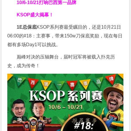
10/6-10/21
打响巴西第一品牌
KSOP盛大揭幕！
1E总保底
KSOP系列赛最受瞩目的，还是10月21日
06:00的#18：主赛事，带来150w刀保底奖励，现在每日
都有多场Day1可以挑战。
巅峰对决的压轴舞台，届时冠军将被载入扑克历
史，成为传奇！