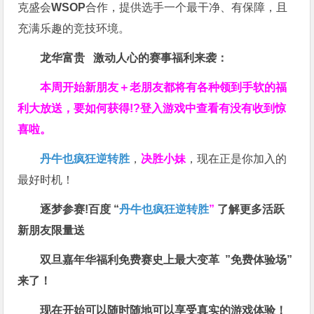
克盛会
WSOP
合作，提供选手一个最干净、有保障，且
充满乐趣的竞技环境。
龙华富贵 激动人心的赛事福利来袭：
本周开始新朋友＋老朋友都将有各种领到手软的福
利大放送，要如何获得!?登入游戏中查看有没有收到惊
喜啦。
丹牛也疯狂逆转胜
，
决胜小妹
，现在正是你加入的
最好时机！
逐梦参赛!百度 “
丹牛也疯狂逆转胜
”
了解更多
活跃
新朋友限量送
双旦嘉年华福利
免费赛史上最大变革
”免费体验场”
来了！
现在开始可以随时随地可以享受真实的游戏体验！