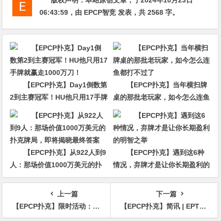
06:43:59
，由
EPCP智竞
发表，共 2568 字。
【EPCP扑克】Day1倒数第
【EPCP扑克】当年横扫牌
2到主赛冠军！HU他只用17手牌
桌的那批老玩家，如今怎么连鱼
就赢走1000万刀！
都打不过了
【EPCP扑克】从922人到9
【EPCP扑克】遇到这6种
人：那场价值1000万美元的扑
情况，弃牌才是让你长期盈利的
克牌局，即将揭晓最终答案
明智之举
上一篇
下一篇
【EPCP扑克】限时活动：10/25-10/31万圣节派对1M收集10个糖果赢取高达1000美元奖励
【EPCP扑克】简讯 | EPT塞浦路斯主赛事144人挺进Day 3，中国选手Li Shankui排在第五位