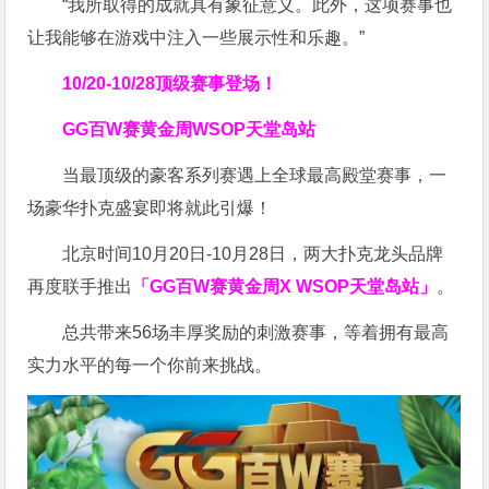
“我所取得的成就具有象征意义。此外，这项赛事也
让我能够在游戏中注入一些展示性和乐趣。”
10/20-10/28
顶级赛事登场！
GG百W赛黄金周
WSOP天堂岛站
当最顶级的豪客系列赛遇上全球最高殿堂赛事，一
场豪华扑克盛宴即将就此引爆！
北京时间10月20日-10月28日，两大扑克龙头品牌
再度联手推出
「GG百W赛黄金周X WSOP天堂岛站」
。
总共带来56场丰厚奖励的刺激赛事，等着拥有最高
实力水平的每一个你前来挑战。