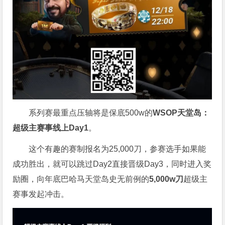
系列赛最重点压轴将是保底500w的
WSOP天堂岛：
超级主赛事线上Day1
。
这个有趣的赛制报名为25,000刀，参赛选手如果能
成功胜出，就可以跳过Day2直接晋级Day3，同时进入奖
励圈，向年底巴哈马天堂岛史无前例的
5,000w刀
超级主
赛事发起冲击。