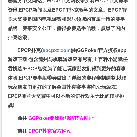
赛官方中文网站。EPCP中文网收录所有EPCP中文赛事
资讯,EPCP新闻以及EPCPT扑克教学的文章。EPCP智
竞大奖赛是国内电视游戏和娱乐领域的首屈一指的赛事
品牌，赛事安全公正，值得参赛选手信赖，点燃了国内
扑克热潮。
EPCP扑克(
epcpxz.com
)由GGPoker官方授权app
游戏下载,包含德州与棋牌游戏应有尽有,上百种小游戏任
君挑选!EPCP智竞为了能让玩家朋友们得到更好的赛事
体验,EPCP赛事组委会做出了详细的赛程赛制调整,以便
玩家朋友们更好的了解全国扑克赛事咨询,让玩家在
EPCP智竞大奖赛中可以不断的进行欢乐无比的棋牌挑
战!
前往
GGPoker亚洲旗舰站
官方网址
前往
EPCP扑克官方网站